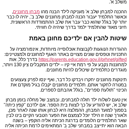
משלב א'.
ההכנה למבחן שלב א' מעניקה לילד הבנה מהו
מבחן מחוננים
,
וכאשר התלמיד יעבור הכנה למבחן מחוננים שלב ב', יהיה לו כבר
יותר קל בגלל שהוא כבר עבר את שלב ההתמודדות הראשונית.
חיוני מאוד שהתלמיד ילמד בדרך שיהיה לו חוויתי.
שיטות להבין אם ילדיכם מחונן באמת
ההגדרות הנוגעות לקבוצות אוכלוסייה מיוחדות, אינפורמציה על
התכניות וטפסים שונים מצויים באתר האגף למחוננים ולמצטיינים:
https://parents.education.gov.il/prhnet/gifted
בדרך כלל, אות
למחוננות נקבע על פי רמת איי קיו – ילדים המקבלים ציון 130 ויותר,
מוגדרים כתלמידים שיכולים להיות מחוננים.
תינוקות מחוננים יחקרו ויבדקו כל דבר, ואף ינסו לפרק צעצועים
במטרה לחקור אותם. תלמידים מחוננים יקבלו בגיל מוקדם את
הכינוי "תולעת ספרים", בגלל אהבתם לספרים.
אין טעם לשלוח ילד חולה למבחנים, ובמצב של מחלה בזמן מבחן
שלב א', יש להודיע על כך לצוות בית הספר. אם ילדכם "קפץ כיתה"
בסמוך למועד המבחן, ההמלצה היא לבחון אותו שנה לאחר מכן,
ולאורך שנה זו הילד יוכל לצמצם את הפער הטבעי הקיים בינו לבין
שאר התלמידים הלומדים בדרגת הכיתה אליה הוקפץ – בשנה
הבאה הוא יתייצב במבחני שלב ב' המתאימים לרמת הכיתה אליה