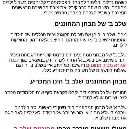
כשהם גדלים. הלימוד למבחני הפסיכומטרי קל יחסית בשביל ילדים
מחוננים, משום שהם כבר קיבלו את צורת החשיבה הראשונית
הנצרכת בשביל הצלחה במבחן הפסיכומטרי.
שלב ב' של מבחן המחוננים
מבחן שלב ב' בוחן את היכולת הקוגניטיבית הכללית של הילדים.
ההפניות לשלב ב' מגיעות מהמכון החיצוני ולאחר מכן מחולקות
לילדים.
שלב ב' של מבחני המחוננים הינו ברמת קושי יותר גבוהה ומכיל
יותר נושאים. אם בשלב א' התרגילים היו רק בנושאים כגון
הבנת
הנקרא מבחן מחוננים
וחשיבה כמותית, אזי בשלב ב' יהיו גם
שאלות בנושאים של חשיבה צורנית וידע כללי.
מבחן המחוננים שלב ב' הינו המכריע
ההורים של כל התלמידים יקבלו לקראת סוף שנת הלימודים מכתב
לגבי שייכות או לא לתכנית.
שלב א' של מבחן המחוננים היה סינון די ראשוני. סביר להניח
שתלמיד שלא מחונן או מוכשר יתר על המידה, לא יצליח לעבור גם
את מבחן שלב א'.
מאילו נושאים מורכב מבחן
מחוננים שלב ב