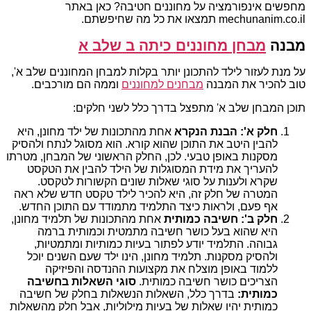
מחפשים אינפורמציה על מחוננים חטיבה? כאן באתר
mechunanim.co.il תמצאו את כל מה שחיפשתם.
מבנה
מבחן מחוננים כיתה ב שלב א
על מנת לעזור לילד להתכונן יותר בקלות למבחן המחוננים שלב א',
טוב להכיר את המבנה
מבחנים למחוננים
וממה הם מורכבים.
תוכן המבחן שלב א' מתפצל בדרך כלל לשני חלקים:
חלק א': הבנת הנקרא
אחת מהתכונות של ילד מחונן, היא
להבין היטב את התוכן שהוא קורא. הוא מסוגל לנתח ולהסיק
מסקנות באופן טבעי. לכן, החלק הראשוני של המבחן, מטרתו
להעריך את מידת המסוגלות של הילד להבין את הטקסט
שקרא ולענות על סוגי שאלות שונים הקשורות לטקסט.
המטרה של חלק זה, היא להכיר לילד טקסט חדש שלא ראה
אף פעם, ולראות כיצד התלמיד מתמודד עם התוכן החדש.
חלק ב': חשיבה כמותית
אחת מהתכונות של תלמיד מחונן,
היא שהוא בעל כושר חשיבה מתמטית וכמותית ברמה
גבוהה. התלמיד יודע לפתור בעיות כמותיות ומתמטיות,
ולהסיק מסקנות. תלמיד מחונן, הינו ילד שעם השנים יוכל
ללמוד באופן מוצלח את מקצועות ההנדסה והפיזיקה
הצריכים כושר חשיבה כמותית.
סוגי השאלות בחשיבה
כמותית:
בדרך כלל, השאלות הנשאלות בחלק של חשיבה
כמותית יהיו שאלות של בעיות מילוליות, אבל חלק מהשאלות