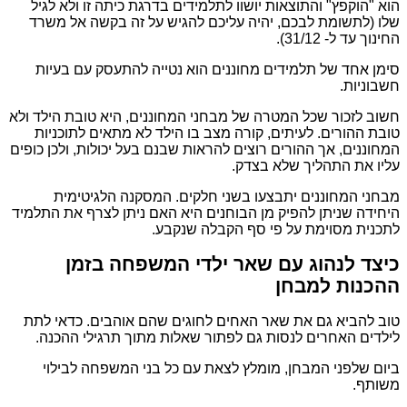
הוא "הוקפץ" והתוצאות יושוו לתלמידים בדרגת כיתה זו ולא לגיל
שלו (לתשומת לבכם, יהיה עליכם להגיש על זה בקשה אל משרד
החינוך עד ל- 31/12).
סימן אחד של תלמידים מחוננים הוא נטייה להתעסק עם בעיות
חשבוניות.
חשוב לזכור שכל המטרה של מבחני המחוננים, היא טובת הילד ולא
טובת ההורים. לעיתים, קורה מצב בו הילד לא מתאים לתוכניות
המחוננים, אך ההורים רוצים להראות שבנם בעל יכולות, ולכן כופים
עליו את התהליך שלא בצדק.
מבחני המחוננים יתבצעו בשני חלקים. המסקנה הלגיטימית
היחידה שניתן להפיק מן הבוחנים היא האם ניתן לצרף את התלמיד
לתכנית מסוימת על פי סף הקבלה שנקבע.
כיצד לנהוג עם שאר ילדי המשפחה בזמן
ההכנות למבחן
טוב להביא גם את שאר האחים לחוגים שהם אוהבים. כדאי לתת
לילדים האחרים לנסות גם לפתור שאלות מתוך תרגילי ההכנה.
ביום שלפני המבחן, מומלץ לצאת עם כל בני המשפחה לבילוי
משותף.