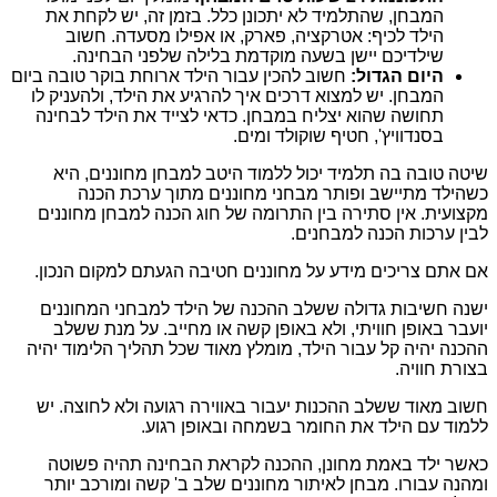
המבחן, שהתלמיד לא יתכונן כלל. בזמן זה, יש לקחת את
הילד לכיף: אטרקציה, פארק, או אפילו מסעדה. חשוב
שילדיכם יישן בשעה מוקדמת בלילה שלפני הבחינה.
היום הגדול:
חשוב להכין עבור הילד ארוחת בוקר טובה ביום
המבחן. יש למצוא דרכים איך להרגיע את הילד, ולהעניק לו
תחושה שהוא יצליח במבחן. כדאי לצייד את הילד לבחינה
בסנדוויץ', חטיף שוקולד ומים.
שיטה טובה בה תלמיד יכול ללמוד היטב למבחן מחוננים, היא
כשהילד מתיישב ופותר מבחני מחוננים מתוך ערכת הכנה
מקצועית. אין סתירה בין התרומה של חוג הכנה למבחן מחוננים
לבין ערכות הכנה למבחנים.
אם אתם צריכים מידע על מחוננים חטיבה הגעתם למקום הנכון.
ישנה חשיבות גדולה ששלב ההכנה של הילד למבחני המחוננים
יועבר באופן חוויתי, ולא באופן קשה או מחייב. על מנת ששלב
ההכנה יהיה קל עבור הילד, מומלץ מאוד שכל תהליך הלימוד יהיה
בצורת חוויה.
חשוב מאוד ששלב ההכנות יעבור באווירה רגועה ולא לחוצה. יש
ללמוד עם הילד את החומר בשמחה ובאופן רגוע.
כאשר ילד באמת מחונן, ההכנה לקראת הבחינה תהיה פשוטה
ומהנה עבורו. מבחן לאיתור מחוננים שלב ב' קשה ומורכב יותר