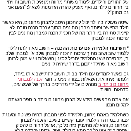
של ההורים והילדים. לימוד משותף מהווה זמן איכות חשוב וחוויתי
בין ההורים לילדים, ואף מעניק להורה הזדמנות לשאול: "האם אני
גם מחונן"?
שיטה מעולה בה ילד יכול להתכונן היטב למבחן מחוננים, היא כאשר
הילד מתיישב ופותר מבחן מחוננים מתוך ערכת הכנה טובה. לא
קיימת סתירה בין התרומה של תכנית הכנה למבחן מחוננים לבין
ערכות הכנה למבחן.
* חשיבות הלמידה עם ערכות ההכנה –
חשוב מאוד לתת לילד
ללמוד שוב ושוב מתוך ערכות ההכנה למבחן שלב א' ולמבחן שלב
ב', מהסיבה שאז התלמיד יתרגל לסגנון השאלות ויגיע מוכן לבוחן.
חשוב מאוד שהילד יתכונן בדרך שיהיה לו נעים.
גם כאשר לומדים עם הילד בבית, חשוב להתיישב איתו ביחד,
ולפתור איתו את השאלות בצורה נעימה. חוגי
הכנה למבחני
מחוננים כיתה ב
מנוהלים על ידי מדריכים בדרך של שעשועים,
סדנאות וחוויות.
אם אתם מחפשים מידע על מבחן מחוננים כיתה ב ספר הגעתם
למקום הנכון.
כשתלמיד באמת מחונן, הלמידה לפני המבחן תהיה פשוטה ומענגת
עבורו. במידה והתלמיד עובר קשיים בשלב ההכנה למבחן
המחוננים, והוא לא מתעניין בזה כל כך, אז על ההורים להסיק
שתהליך זה אינו כל כך מתאים לילד, ואולי עדיף שהתלמיד לא