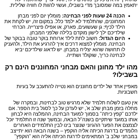
יתאמץ במה שמסובך מדי בשבילו, ועשוי להוות לו חוויה שלילית.
הכנה 24 שעות לפני הבחינה:
מומלץ יום לפני מבחן
המחוננים, שהתלמיד לא ילמד כלל. במקום זה, יש לקחת את
הילד לכיף: גן שעשועים, פארק, או אפילו פיצרייה. הכרחי
שילדיכם ילך לישון מוקדם בלילה שלפני המבחן.
היום הגדול:
חשוב לתת לילד ארוחת בוקר טובה בבוקר של
הבחינה. מומלץ למצוא דרכים איך להרגיע את הילד, ולהעניק
לו תחושה שהוא יצליח במבחן. יש לדאוג שילדיכם יביא
לבחינה כריך, שוקולד ושתייה.
מהו ילד מחונן והאם מבחני המחוננים הינם רק
בשבילו?
מאפיין אחד של ילדים מחוננים הוא נטייה להתעכב על בעיות
חשבוניות.
אין טעם לשלוח תלמיד שלא מרגיש טוב לבחינות, ובמקרה של
מחלה בזמן מבחן שלב א', יש לעדכן על כך לסגל בית הספר. אם
ילדכם "קפץ כיתה" בסמוך למועד הבחינה, ההמלצה היא לבחון
אותו במועד שיתקיים בשנה"ל הבאה, ובמשך שנה זו התלמיד יוכל
לצמצם את הפער ההגיוני שנוצר בינו לבין התלמידים האחרים
הלומדים בדרגת הכיתה אליה הוקפץ – בשנה הבאה הוא יתייצב
במבחני שלב ב' המתאימים לדרגת הכיתה אליה הוא "הוקפץ"