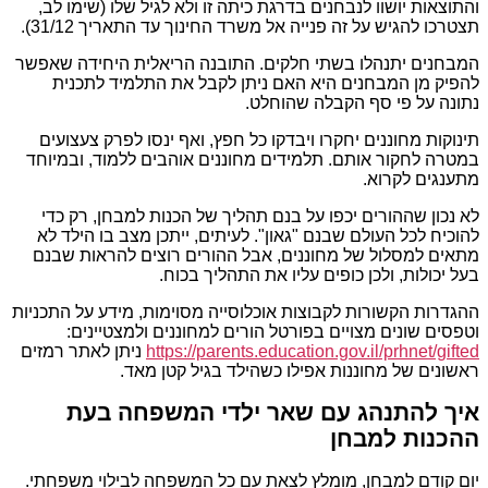
והתוצאות יושוו לנבחנים בדרגת כיתה זו ולא לגיל שלו (שימו לב,
תצטרכו להגיש על זה פנייה אל משרד החינוך עד התאריך 31/12).
המבחנים יתנהלו בשתי חלקים. התובנה הריאלית היחידה שאפשר
להפיק מן המבחנים היא האם ניתן לקבל את התלמיד לתכנית
נתונה על פי סף הקבלה שהוחלט.
תינוקות מחוננים יחקרו ויבדקו כל חפץ, ואף ינסו לפרק צעצועים
במטרה לחקור אותם. תלמידים מחוננים אוהבים ללמוד, ובמיוחד
מתענגים לקרוא.
לא נכון שההורים יכפו על בנם תהליך של הכנות למבחן, רק כדי
להוכיח לכל העולם שבנם "גאון". לעיתים, ייתכן מצב בו הילד לא
מתאים למסלול של מחוננים, אבל ההורים רוצים להראות שבנם
בעל יכולות, ולכן כופים עליו את התהליך בכוח.
ההגדרות הקשורות לקבוצות אוכלוסייה מסוימות, מידע על התכניות
וטפסים שונים מצויים בפורטל הורים למחוננים ולמצטיינים:
https://parents.education.gov.il/prhnet/gifted
ניתן לאתר רמזים
ראשונים של מחוננות אפילו כשהילד בגיל קטן מאד.
איך להתנהג עם שאר ילדי המשפחה בעת
ההכנות למבחן
יום קודם למבחן, מומלץ לצאת עם כל המשפחה לבילוי משפחתי.