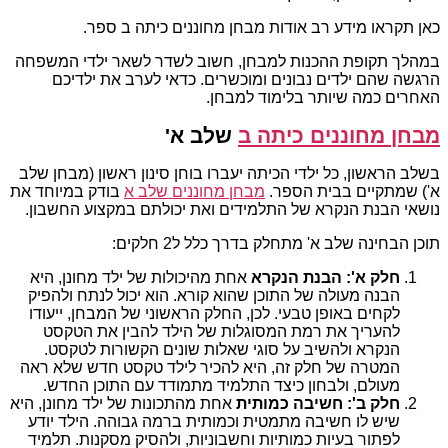
כאן תקראו מידע רב אודות מבחן מחוננים כיתה ב ספר.
במהלך תקופת ההכנות למבחן, חשוב לשדר לשאר ילדי המשפחה
הרגשה שהם ילדים נבונים ומוכשרים. כדאי לערב את ילדיכם
האחרים כמה שיותר בלימוד למבחן.
מבחן מחוננים כיתה ב
שלב א'
בשלב הראשון, כל ילדי הכיתה יעברו בוחן סינון ראשון (מבחן שלב
א') שמתקיים בבית הספר.
מבחן מחוננים שלב א
בודק במיוחד את
נושאי הבנת הנקרא של התלמידים ואת יכולתם במקצוע החשבון.
תוכן הבחינה שלב א' מתחלק בדרך כלל ל2 חלקים:
חלק א': הבנת הנקרא
אחת מהיכולות של ילד מחונן, היא
הבנה מעולה של התוכן שהוא קורא. הוא יכול לנתח ולהפיק
לקחים באופן טבעי. לכן, החלק הראשוני של המבחן, ייעודו
להעריך את רמת המסוגלות של הילד להבין את הטקסט
הנקרא ולהשיב על סוגי שאלות שונים הקשורות לטקסט.
המטרה של חלק זה, היא להכיר לילד טקסט חדש שלא ראה
מעולם, ולבחון כיצד התלמיד מתמודד עם התוכן החדש.
חלק ב': חשיבה כמותית
אחת מהתכונות של ילד מחונן, היא
שיש לו חשיבה מתמטית וכמותית ברמה גבוהה. הילד יודע
לפתור בעיות כמותיות וחשבוניות, ולהסיק מסקנות. תלמיד