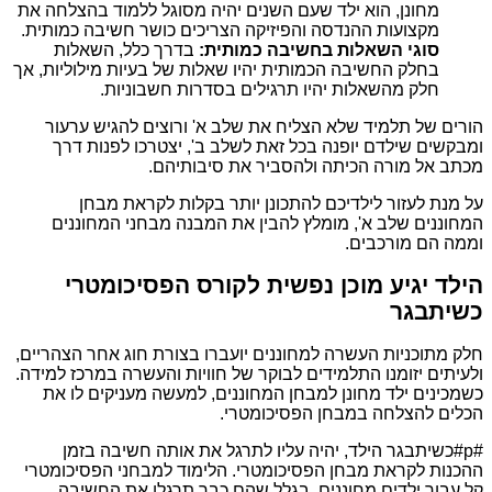
מחונן, הוא ילד שעם השנים יהיה מסוגל ללמוד בהצלחה את
מקצועות ההנדסה והפיזיקה הצריכים כושר חשיבה כמותית.
סוגי השאלות בחשיבה כמותית:
בדרך כלל, השאלות
בחלק החשיבה הכמותית יהיו שאלות של בעיות מילוליות, אך
חלק מהשאלות יהיו תרגילים בסדרות חשבוניות.
הורים של תלמיד שלא הצליח את שלב א' ורוצים להגיש ערעור
ומבקשים שילדם יופנה בכל זאת לשלב ב', יצטרכו לפנות דרך
מכתב אל מורה הכיתה ולהסביר את סיבותיהם.
על מנת לעזור לילדיכם להתכונן יותר בקלות לקראת מבחן
המחוננים שלב א', מומלץ להבין את המבנה מבחני המחוננים
וממה הם מורכבים.
הילד יגיע מוכן נפשית לקורס הפסיכומטרי
כשיתבגר
חלק מתוכניות העשרה למחוננים יועברו בצורת חוג אחר הצהריים,
ולעיתים יזומנו התלמידים לבוקר של חוויות והעשרה במרכז למידה.
כשמכינים ילד מחונן למבחן המחוננים, למעשה מעניקים לו את
הכלים להצלחה במבחן הפסיכומטרי.
#p#כשיתבגר הילד, יהיה עליו לתרגל את אותה חשיבה בזמן
ההכנות לקראת מבחן הפסיכומטרי. הלימוד למבחני הפסיכומטרי
קל עבור ילדים מחוננים, בגלל שהם כבר תרגלו את החשיבה