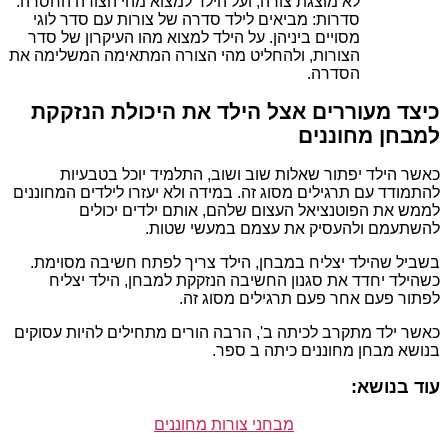
לא מוצגת צורה, ועל הילד למצוא מהי הצורה החסרה.
סדרות: מביאים לילד סדרה של צורות עם סדר לוגי
מסויים ביניהן. על הילד למצוא מהו העיקרון של סדר
הצורות, ולהחליט מהי הצורה המתאימה המשלימה את
הסדרה.
כיצד מעוררים אצל הילד את היכולת הנזקקת
למבחן מחוננים
כאשר הילד יפתור שאלות שוב ושוב, התלמיד יוכל בטבעיות
להתמודד עם תרגילים מסוג זה. במידה ולא יעזרו לילדים המחוננים
לממש את הפוטנציאל העצום שלהם, אותם ילדים יכולים
להשתעמם ולהעסיק את עצמם במעשי שטות.
בשביל שהילד יצליח במבחן, הילד צריך לפתח חשיבה מסוימת.
כשהילד יחדד את סגנון החשיבה הנזקקת למבחן, הילד יצליח
לפתור פעם אחר פעם תרגילים מסוג זה.
כאשר ילד מתקרב לכיתה ב', הרבה הורים מתחילים להיות עסוקים
בנושא מבחן מחוננים כיתה ב ספר.
עוד בנושא:
מבחני צורות מחוננים