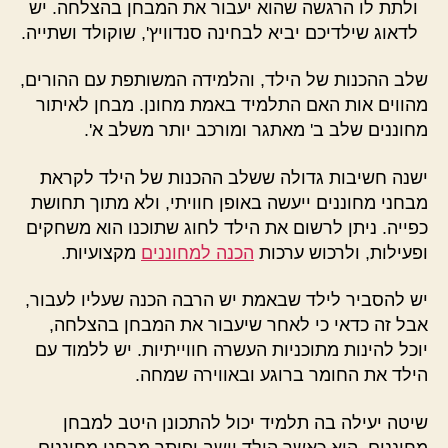
ולתת לו הרגשה שהוא יעבור את המבחן בהצלחה. יש
לדאוג שילדיכם יביא לבחינה סנדוויץ', שוקולד ושתייה.
שלב ההכנות של הילד, והלמידה המשותפת עם ההורים,
מהווים אות האם התלמיד באמת מחונן. מבחן לאיתור
מחוננים שלב ב' מאתגר ומורכב יותר משלב א'.
ישנה חשיבות גדולה ששלב ההכנות של הילד לקראת
מבחני מחוננים ייעשה באופן חוויתי, ולא מתוך תחושת
כפייה. ניתן לרשום את הילד לחוג שתוכנו הוא משחקים
ופעילות, ולרכוש ערכות
הכנה למחוננים
מקצועיות.
יש להסביר לילד שבאמת יש הרבה הכנה שעליו לעבור,
אבל זה כדאי כי לאחר שיעבור את המבחן בהצלחה,
יוכל להינות מתוכניות העשרה חווייתיות. יש ללמוד עם
הילד את החומר ברוגע ובאווירה שמחה.
שיטה יעילה בה תלמיד יכול להתכונן היטב למבחן
מחוננים, היא כאשר הילד יושב ופותר מבחני מחוננים