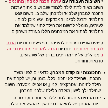
* חשיבות העבודה עם
ערכת הכנה למבחן מחוננים
–
חשוב מאוד לתת לילד ללמוד שוב ושוב מתוך ערכות
ההכנה למבחן שלב א' ולמבחן שלב ב', משום שאז
התלמיד יתרגל לסגנון המבדקים ויגיע מוכן לבוחן.
לעיתים, מומלץ לרשום את הילד לחוג שמלמד את
התלמיד לפתור את המבחנים הללו בעזרת משחקים.
קיימים גופים ומכונים למיניהם, המציעים תוכניות
הכנה
למבחני מחוננים
. תוכניות
הכנה למבחני מחוננים כיתה
ב
מנוהלים על ידי מדריכים בדרך של שעשועים,
סדנאות וחוויות.
התכוננות יום קודם המבחן:
כדאי יום לפני מועד
המבחן, שהילד לא יתכונן כלל. בזמן זה, יש לקחת את
הילד להינות: אטרקציה, קניון, או אפילו מסעדה. חשוב
שהילד ילך לישון מוקדם בלילה שלפני המבחן.
יום הבחינה:
חשוב לתת לילד ארוחת בוקר טובה
ביום המבחן. יש למצוא דרכים איך להרגיע את הילד,