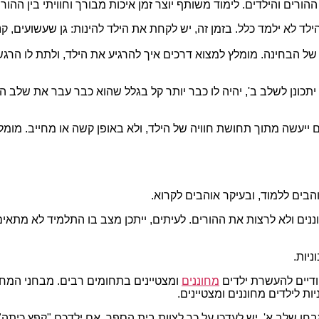
רים והילדים. לימוד משותף יוצר זמן איכות מבורך וחוויתי בין ההורה
ד לא ילמד כלל. בזמן זה, יש לקחת את הילד להינות: גן שעשועים, קני
של הבחינה. מומלץ למצוא דרכים איך להרגיע את הילד, ולתת לו הרג
יתכונן לשלב ב', יהיה לו כבר יותר קל בגלל שהוא כבר עבר את שלב 
יעשה מתוך תחושת חוויה של הילד, ולא באופן קשה או מחייב. מומלץ
והבים ללמוד, ובעיקר אוהבים לקרוא.
ים ולא לרצות את ההורים. לעיתים, ייתכן מצב בו התלמיד לא מתאים
יות.
ודיים להעשרת ילדים
מחוננים
ומצטיינים בתחומים רבים. מבחני המחונ
ת לילדים מחוננים ומצטיינים.
ן שלב א', יש לעדכן על כך לצוות בית הספר. אם ילדכם "קפץ כיתה