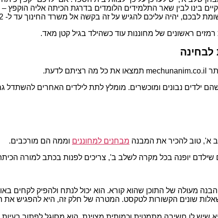
קיים בינו לבין שאר התלמידים הלומדים בדרגת הכיתה אליה הוקפץ 
ומת לבכם, יהיה עליכם להגיש על זה בקשה אל משרד החינוך עד ל- 31/12).
מזים ראשונים של מחוננות עוד כשהילד בגיל קטן מאד.
 לבחינה
לדעת.
הם ילדים נבונים ומוכשרים. מומלץ לתת לילדים האחרים להשתדל ג
ב א', טוב להכיר את המבנה
מבחנים למחוננים
וממה הם מורכבים.
ם שילדם יופנה בכל מקרה לשלב ב', צריכים לפנות בכתב למורה הכיתה
בנה מעולה של התוכן שהוא קורא. הוא יכול לנתח ולהפיק לקחים באו
שאלות שונים הקשורות לטקסט. המטרה של חלק זה, היא להפגיש את 
 שיש לו חשיבה מתמטית וכמותית מצוינת. הוא מסוגל לפתור בעיות כמ