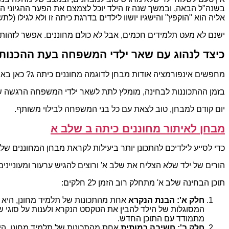
בשנה"ל הבאה, ובמשך שנה זו הילד יוכל לצמצם את הפער ההגיוני ה
אליה הוא "הוקפץ" והישגיו יושוו לילדים בדרגת כיתה זו ולא לגילו (לתש
ישנם לא מעט תלמידים חכמים, אבל לא כולם מחוננים. אפשר לזהות ר
כיצד לנהוג עם שאר ילדי המשפחה בעת ההכנות
מחפשים אינפורמציה אודות מבחן לדוגמה מחוננים כיתה ג? כאן באתר mechunanim.co.il תמצאו את כל מה רציתם 
בזמן ההתכוננות לבחינה, מומלץ לתת לשאר ילדי המשפחה הרגשה ש
יום קודם למבחן, טוב לצאת עם כל בני המשפחה לבילוי משותף.
מבחן לאיתור מחוננים כיתה ב שלב א
כדי לסייע לילדיכם להתכונן יותר ביעילות לקראת מבחן המחוננים של
הורים של ילד שלא הצליח את שלב א' ורוצים להגיש ערעור ומעונייני
תוכן הבחינה שלב א' מתחלק רוב הזמן ל2 חלקים:
חלק א': הבנת הנקרא
אחת מהתכונות של תלמיד מחונן, היא ה
המסוגלות של הילד להבין את הטקסט הנקרא ולענות על סוגי 
מתמודד עם התוכן החדש.
חלק ב': חשיבה כמותית
אחת מהתכונות של תלמיד מחונן, היא