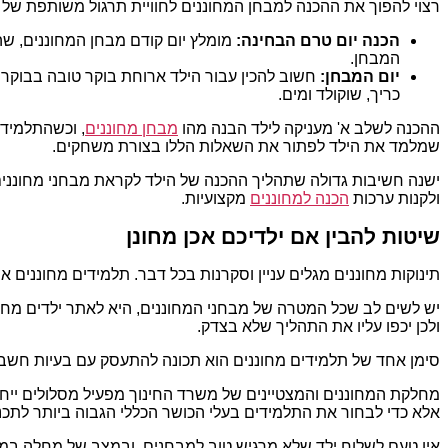
רצוי להפוך את ההכנה למבחן המחוננים לחוויית תרגול משותפת של ההו
הכנה יום טרם הבחינה:
מומלץ יום קודם מבחן המחוננים, שהיל
המבחן.
יום המבחן:
חשוב להכין עבור הילד ארוחת בוקר טובה בבוקר 
כריך, שוקולד ומים.
ההכנה לשלב א' מעניקה לילד הבנה מהו
מבחן מחוננים
, וכשהתלמיד 
שמלמד את הילד לפתור את השאלות הללו בצורת משחקים.
ישנה חשיבות גדולה שתהליך ההכנה של הילד לקראת מבחני מחוננים י
ולקנות ערכות
הכנה למחוננים
מקצועיות.
שיטות להבין אם ילדיכם אכן מחונן
תינוקות מחוננים מגלים עניין וסקרנות בכל דבר. תלמידים מחוננים א
יש לשים לב שכל המטרה של מבחני המחוננים, היא לאתר ילדים מחוננ
ולכן יכפו עליו את התהליך שלא בצדק.
סימן אחד של תלמידים מחוננים הוא תכונה להתעסק עם בעיות חשבונ
מחלקת המחוננים והמצטיינים של משרד החינוך מפעיל מסלולים ייח
אלא כדי לבחור את התלמידים בעלי הכושר הכללי הגבוה ביותר לתכניו
אין טעם לשלוח ילד שלא מרגיש טוב למבחנים, ובמצב של מחלה במבח