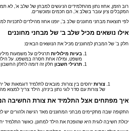
רוב הזמן, אחוז נתון מהתלמידים הניגשים למבחן של שלב א', לא תמיד
המקבלים ציון עובר בשלב א', הם חכמים ומוכשרים.
לפי תוצאות מבחני מחוננים שלב ב', יופנו אחוז מהילדים לתכניות למח
אילו נושאים מכיל שלב ב' של מבחני מחוננים
חלק ב' של המבחן למחוננים מכיל את הנושאים הבאים:
בעיות מילוליות
תרגילים על משמעות מילים
משפט, ומילה אחת חסרה במשפט. על הילד
תרגילי חשבון
חלק זה דומה לחלק החשבון ב
צורות
יחסים בין צורות: מובאים לתלמיד דוגמאות של י
של צורות עם סדר לוגי נתון ביניהן. הילד צריך למצוא 
איך מפתחים אצל התלמיד את צורת החשיבה הנז
התקופה שבה מתקיימים מבחני המחוננים מאד רגישה ולהורים יש לא
יכולת חשיבה לוגית היא שהופכת את הילד למחונן. כאשר התלמיד יח