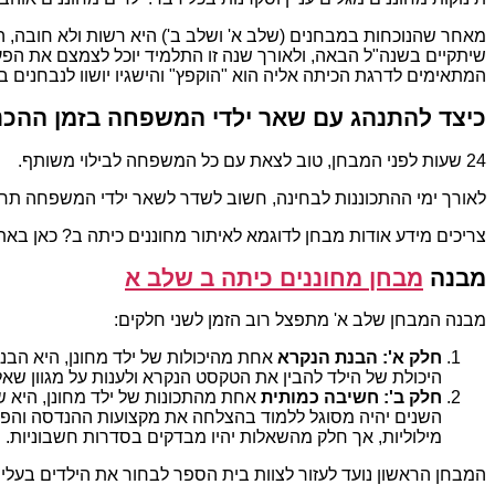
מאחר שהנוכחות במבחנים (שלב א' ושלב ב') היא רשות ולא חובה, הור
שיתקיים בשנה"ל הבאה, ולאורך שנה זו התלמיד יוכל לצמצם את הפער
המתאימים לדרגת הכיתה אליה הוא "הוקפץ" והישגיו יושוו לנבחנים בדרגת 
כיצד להתנהג עם שאר ילדי המשפחה בזמן ההכנ
24 שעות לפני המבחן, טוב לצאת עם כל המשפחה לבילוי משותף.
לאורך ימי ההתכוננות לבחינה, חשוב לשדר לשאר ילדי המשפחה תחו
צריכים מידע אודות מבחן לדוגמא לאיתור מחוננים כיתה ב? כאן באתר mechunanim.co.il תמצאו את כל מה שחיפ
מבנה
מבחן מחוננים כיתה ב שלב א
מבנה המבחן שלב א' מתפצל רוב הזמן לשני חלקים:
חלק א': הבנת הנקרא
אחת מהיכולות של ילד מחונן, היא הבנ
היכולת של הילד להבין את הטקסט הנקרא ולענות על מגוון ש
חלק ב': חשיבה כמותית
אחת מהתכונות של ילד מחונן, היא ש
השנים יהיה מסוגל ללמוד בהצלחה את מקצועות ההנדסה והפי
מילוליות, אך חלק מהשאלות יהיו מבדקים בסדרות חשבוניות.
המבחן הראשון נועד לעזור לצוות בית הספר לבחור את הילדים בעלי 