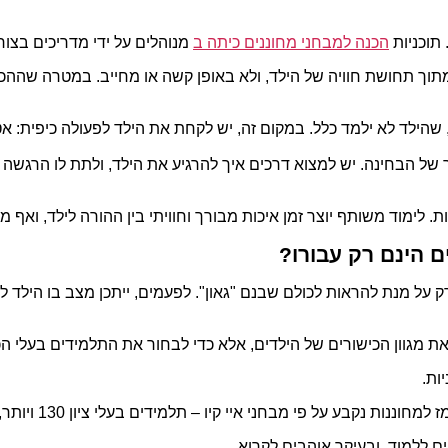
 תוכניות
הכנה למבחני מחוננים כיתה ב
מנוהלים על ידי מדריכים בצור
וך תחושת חוויה של הילד, ולא באופן קשה או מחייב. במטרה שההכנו
שהילד לא ילמד כלל. במקום זה, יש לקחת את הילד לפעולה כיפית: אטרק
של הבחינה. יש למצוא דרכים איך להרגיע את הילד, ולתת לו הרגשה שה
 לימוד משותף יוצר זמן איכות מבורך וחוויתי בין ההורה לילד, ואף מ
ם הינם רק עבורו?
ק על מנת להראות לכולם שבנם "גאון". לפעמים, ייתכן מצב בו הילד 
 מגוון הכישורים של הילדים, אלא כדי לבחור את התלמידים בעלי הכו
ות.
קיו – תלמידים בעלי ציון 130 ויותר, מוגדרים כתלמידים שיכולים להיכנס להגדרת מחוננים.
ים ללמוד, ובעיקר אוהבים לקרוא.