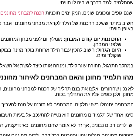
שהתלמיד ילמד בדרך שיהיה לו חוויתי.
ישנם גופים ומכונים שונים, המקיימים תוכניות
הכנה למבחני מחוננים
.
חשוב ביותר ששלב ההכנות של הילד לקראת מבחני מחוננים יועבר מת
באופן חוויתי.
התכוננות יום קודם המבחן:
מומלץ יום לפני מבחן המחוננים, 
שלפני המבחן.
היום הגדול:
חשוב להכין עבור הילד ארוחת בוקר מזינה בבוקר 
שוקולד ומים.
במהלך התרגול, ההורה עוזר לילד, ומנחה אותו כיצד לגשת אל השאלות.
מהו תלמיד מחונן והאם המבחנים לאיתור מחונני
לא נכון שההורים יאלצו את בנם תהליך של הכנות למבחני מחוננים, ר
מחונן, ולכן כופים עליו את התהליך בכוח.
המבחנים יתנהלו בשני חלקים. המבחנים לא תוכננו על מנת להעריך את
סימן אחד של תלמידים מחוננים הוא נטייה להתעכב על בעיות חשבוני
יש ילדים רבים נבונים, אך זה לא אומר שהם מחוננים. כאינדיקציה, רמז למחוננות נקבע על פי מבחני איי 
תינוקות מחוננים מגלים עניין וסקרנות בכל דבר. ילדים מחוננים אוהב