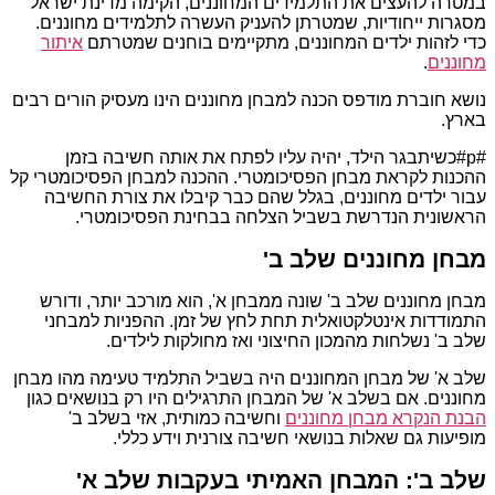
במטרה להעצים את התלמידים המחוננים, הקימה מדינת ישראל
מסגרות ייחודיות, שמטרתן להעניק העשרה לתלמידים מחוננים.
כדי לזהות ילדים המחוננים, מתקיימים בוחנים שמטרתם
איתור
מחוננים
.
נושא חוברת מודפס הכנה למבחן מחוננים הינו מעסיק הורים רבים
בארץ.
#p#כשיתבגר הילד, יהיה עליו לפתח את אותה חשיבה בזמן
ההכנות לקראת מבחן הפסיכומטרי. ההכנה למבחן הפסיכומטרי קל
עבור ילדים מחוננים, בגלל שהם כבר קיבלו את צורת החשיבה
הראשונית הנדרשת בשביל הצלחה בבחינת הפסיכומטרי.
מבחן מחוננים שלב ב'
מבחן מחוננים שלב ב' שונה ממבחן א', הוא מורכב יותר, ודורש
התמודדות אינטלקטואלית תחת לחץ של זמן. ההפניות למבחני
שלב ב' נשלחות מהמכון החיצוני ואז מחולקות לילדים.
שלב א' של מבחן המחוננים היה בשביל התלמיד טעימה מהו מבחן
מחוננים. אם בשלב א' של המבחן התרגילים היו רק בנושאים כגון
הבנת הנקרא מבחן מחוננים
וחשיבה כמותית, אזי בשלב ב'
מופיעות גם שאלות בנושאי חשיבה צורנית וידע כללי.
שלב ב': המבחן האמיתי בעקבות שלב א'