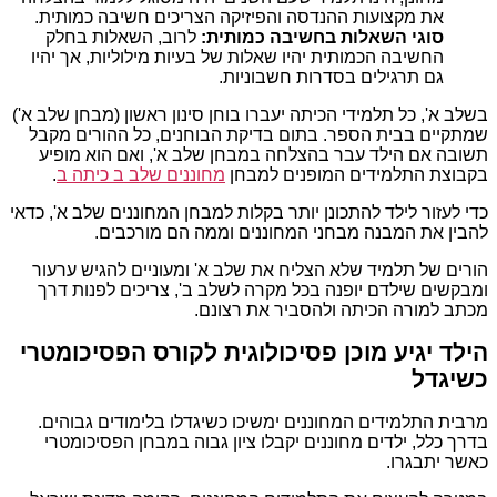
את מקצועות ההנדסה והפיזיקה הצריכים חשיבה כמותית.
סוגי השאלות בחשיבה כמותית:
לרוב, השאלות בחלק
החשיבה הכמותית יהיו שאלות של בעיות מילוליות, אך יהיו
גם תרגילים בסדרות חשבוניות.
בשלב א', כל תלמידי הכיתה יעברו בוחן סינון ראשון (מבחן שלב א')
שמתקיים בבית הספר. בתום בדיקת הבוחנים, כל ההורים מקבל
תשובה אם הילד עבר בהצלחה במבחן שלב א', ואם הוא מופיע
בקבוצת התלמידים המופנים למבחן
מחוננים שלב ב כיתה ב
.
כדי לעזור לילד להתכונן יותר בקלות למבחן המחוננים שלב א', כדאי
להבין את המבנה מבחני המחוננים וממה הם מורכבים.
הורים של תלמיד שלא הצליח את שלב א' ומעוניים להגיש ערעור
ומבקשים שילדם יופנה בכל מקרה לשלב ב', צריכים לפנות דרך
מכתב למורה הכיתה ולהסביר את רצונם.
הילד יגיע מוכן פסיכולוגית לקורס הפסיכומטרי
כשיגדל
מרבית התלמידים המחוננים ימשיכו כשיגדלו בלימודים גבוהים.
בדרך כלל, ילדים מחוננים יקבלו ציון גבוה במבחן הפסיכומטרי
כאשר יתבגרו.