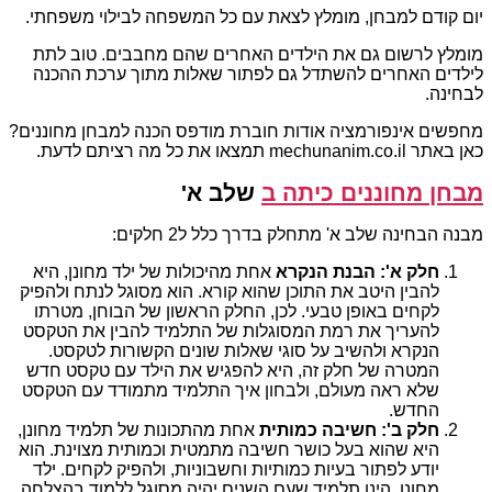
יום קודם למבחן, מומלץ לצאת עם כל המשפחה לבילוי משפחתי.
מומלץ לרשום גם את הילדים האחרים שהם מחבבים. טוב לתת
לילדים האחרים להשתדל גם לפתור שאלות מתוך ערכת ההכנה
לבחינה.
מחפשים אינפורמציה אודות חוברת מודפס הכנה למבחן מחוננים?
כאן באתר mechunanim.co.il תמצאו את כל מה רציתם לדעת.
מבחן מחוננים כיתה ב
שלב א'
מבנה הבחינה שלב א' מתחלק בדרך כלל ל2 חלקים:
חלק א': הבנת הנקרא
אחת מהיכולות של ילד מחונן, היא
להבין היטב את התוכן שהוא קורא. הוא מסוגל לנתח ולהפיק
לקחים באופן טבעי. לכן, החלק הראשון של הבוחן, מטרתו
להעריך את רמת המסוגלות של התלמיד להבין את הטקסט
הנקרא ולהשיב על סוגי שאלות שונים הקשורות לטקסט.
המטרה של חלק זה, היא להפגיש את הילד עם טקסט חדש
שלא ראה מעולם, ולבחון איך התלמיד מתמודד עם הטקסט
החדש.
חלק ב': חשיבה כמותית
אחת מהתכונות של תלמיד מחונן,
היא שהוא בעל כושר חשיבה מתמטית וכמותית מצוינת. הוא
יודע לפתור בעיות כמותיות וחשבוניות, ולהפיק לקחים. ילד
מחונן, הינו תלמיד שעם השנים יהיה מסוגל ללמוד בהצלחה