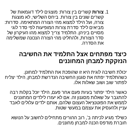
צורות
קשרים בין צורות: מוצגים לילד דוגמאות של
קשרים שונים בין צורות. ביחס השלישי, לא מוצגת
צורה, ועל הילד למצוא מהי הצורה המתאימה. סדרות:
מביאים לילד סדרת צורות המופיעות לפי סדר לוגי
מסויים ביניהן. התלמיד צריך למצוא מהו העיקרון של
סדר הצורות, ולהחליט מהי הצורה הנכונה שמשלימה
את הסדרה.
כיצד מפתחים אצל התלמיד את החשיבה
הנזקקת למבחן המחוננים
יכולת חשיבה לוגית היא זו שהופכת את התלמיד למחונן.
כשהתלמיד יפתח את סגנון החשיבה הנדרשת למבחן, הילד יצליח
לפתור שוב ושוב שאלות אלו.
כאשר הילד יפתור בעיות פעם אחר פעם, הילד יוכל בקלות רבה
להתגבר על שאלות מסגנון זה. אם לא יעזרו לילדים המחוננים
לממש את הפוטנציאל העצום שלהם, אותם ילדים עלולים לאבד
עניין ולהעסיק את עצמם במעשי שטות.
כשילד מגיע לכיתה ב', רוב ההורים מתחילים לחשוב על הנושא
חוברת מודפס הכנה למבחן מחוננים.