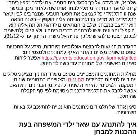
שלב א', יש לעדכן על כך לסגל בית הספר. אם ילדכם "קפץ כיתה"
קרוב למועד הבחינה, מומלץ לבחון אותו שנה לאחר מכן, ובמשך
שנה זו התלמיד יוכל לצמצם את הפער הטבעי שנוצר בינו לבין שאר
התלמידים הלומדים בדרגת הכיתה אליה הוקפץ – בשנה הבאה
הוא יתייצב במבחני שלב ב' המתאימים לדרגת הכיתה אליה הוא
"הוקפץ" והציונים יושוו לנבחנים בדרגת כיתה זו ולא לגילו (לתשומת
לבכם, תצטרכו להגיש על כך פנייה אל משרד החינוך עד ל- 31/12).
ההגדרות הנוגעות לקבוצות אוכלוסייה מיוחדות, מידע על התכניות
וטפסים שונים מצויים באתר האגף למחוננים ולמצטיינים:
https://parents.education.gov.il/prhnet/gifted
אפשר לזהות
סימנים ראשונים של מחוננות עוד כשהילד תינוק.
מחלקת המחוננים והמצטיינים מטעם משרד החינוך מציע מסלולים
ייחודיים לטיפוח תלמידים
מחוננים
ומצטיינים בתחומים שונים.
המסקנה הלגיטימית היחידה שניתן להפיק מן הבוחנים היא האם
אפשר לקבל את התלמיד לתכנית מסוימת לפי סף הקבלה
שהוחלט.
סימן אחד של תלמידים מחוננים הוא נטייה להתעכב על בעיות
חשבוניות.
איך להתנהג עם שאר ילדי המשפחה בעת
ההכנות למבחן