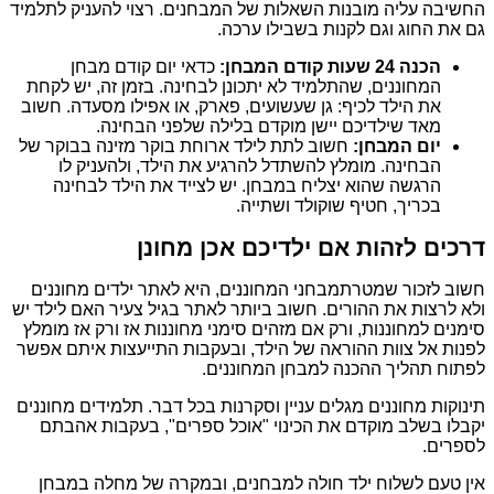
החשיבה עליה מובנות השאלות של המבחנים. רצוי להעניק לתלמיד
גם את החוג וגם לקנות בשבילו ערכה.
הכנה 24 שעות קודם המבחן:
כדאי יום קודם מבחן
המחוננים, שהתלמיד לא יתכונן לבחינה. בזמן זה, יש לקחת
את הילד לכיף: גן שעשועים, פארק, או אפילו מסעדה. חשוב
מאד שילדיכם יישן מוקדם בלילה שלפני הבחינה.
יום המבחן:
חשוב לתת לילד ארוחת בוקר מזינה בבוקר של
הבחינה. מומלץ להשתדל להרגיע את הילד, ולהעניק לו
הרגשה שהוא יצליח במבחן. יש לצייד את הילד לבחינה
בכריך, חטיף שוקולד ושתייה.
דרכים לזהות אם ילדיכם אכן מחונן
חשוב לזכור שמטרתמבחני המחוננים, היא לאתר ילדים מחוננים
ולא לרצות את ההורים. חשוב ביותר לאתר בגיל צעיר האם לילד יש
סימנים למחוננות, ורק אם מזהים סימני מחוננות אז ורק אז מומלץ
לפנות אל צוות ההוראה של הילד, ובעקבות התייעצות איתם אפשר
לפתוח תהליך ההכנה למבחן המחוננים.
תינוקות מחוננים מגלים עניין וסקרנות בכל דבר. תלמידים מחוננים
יקבלו בשלב מוקדם את הכינוי "אוכל ספרים", בעקבות אהבתם
לספרים.
אין טעם לשלוח ילד חולה למבחנים, ובמקרה של מחלה במבחן