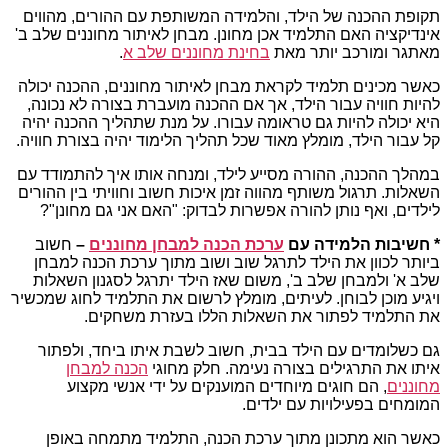
תקופת ההכנה של הילד, והלמידה המשותפת עם ההורים, מהווים
אינדיקציה האם התלמיד אכן מחונן. מבחן לאיתור מחוננים שלב ב'
מאתגר ומורכב יותר מאת
בחינת מחוננים שלב א
.
כאשר מכינים תלמיד לקראת מבחן לאיתור מחוננים, ההכנה יכולה
להיות חוויה עבור הילד, אך אם ההכנה מועברת בצורה לא נכונה,
היא יכולה להיות גם טראומה עבורו. על מנת שתהליך ההכנה יהיה
קל עבור הילד, מומלץ מאוד שכל תהליך הלימוד יהיה בצורת חוויה.
במהלך ההכנה, ההורה מסייע לילד, ומנחה אותו איך להתמודד עם
השאלות. תרגול משותף מהווה זמן איכות חשוב וחוויתי בין ההורים
לילדים, ואף נותן להורה אפשרות לבדוק: "האם אני גם מחונן"?
* חשיבות הלמידה עם
ערכת הכנה למבחן מחוננים
–
חשוב
ביותר לכוון את הילד לתרגל שוב ושוב מתוך ערכת הכנה למבחן
שלב א' ולמבחן שלב ב', משום שאז הילד יתרגל לסגנון השאלות
ויגיע מוכן לבוחן. לעיתים, מומלץ לרשום את התלמיד לחוג שמכשיר
את התלמיד לפתור את השאלות הללו בעזרת משחקים.
גם כשלומדים עם הילד בבית, חשוב לשבת איתו ביחד, ולפתור
איתו את התרגילים בצורה נעימה. חלק מחוגי
הכנה למבחן
מחוננים
, הם חוגים מיוחדים המוענקים על ידי אנשי מקצוע
המומחים בפעילויות עם ילדים.
כאשר הוא מתכונן מתוך ערכת הכנה, התלמיד מתמחה באופן