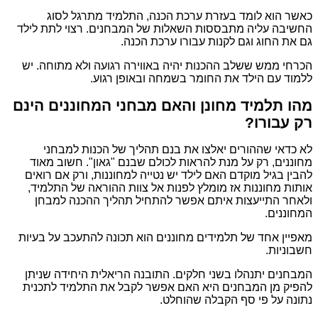
כאשר הוא לומד בעזרת ערכת הכנה, התלמיד מתרגל לסוג
החשיבה עליה מתבססות השאלות של המבחנים. רצוי לתת לילד
גם את החוג וגם לקנות עבורו ערכת הכנה.
הכרחי ממש ששלב ההכנות יהיה באווירה רגועה ולא מתוחה. יש
ללמוד עם הילד את החומר בשמחה ובאופן רגוע.
מהו תלמיד מחונן והאם מבחני המחוננים הינם
רק עבורו?
לא כדאי שההורים יאלצו את בנם תהליך של הכנות למבחני
מחוננים, רק על מנת להראות לכולם שבנם "גאון". חשוב מאוד
להבין בגיל מוקדם האם לילד יש נטייה למחוננות, ורק אם רואים
אותות מחוננות אז מומלץ לפנות אל צוות ההוראה של התלמיד,
ולאחר התייעצות איתם אפשר להתחיל תהליך ההכנה למבחן
המחוננים.
מאפיין אחד של תלמידים מחוננים הוא תכונה להתעכב על בעיות
חשבוניות.
המבחנים יתנהלו בשני חלקים. התובנה הריאלית היחידה שניתן
להפיק מן המבחנים היא האם אפשר לקבל את התלמיד לתכנית
נתונה על פי סף הקבלה שהוחלט.