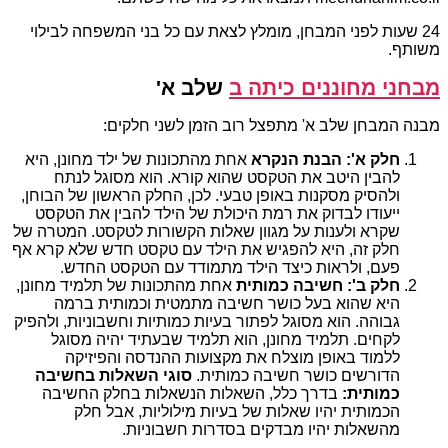
24 שעות לפני המבחן, מומלץ לצאת עם כל בני המשפחה לבילוי
משותף.
מבחני מחוננים כיתה ב
שלב א'
מבנה המבחן שלב א' מתפצל רוב הזמן לשני חלקים:
חלק א': הבנת הנקרא
אחת מהתכונות של ילד מחונן, היא
להבין היטב את הטקסט שהוא קורא. הוא מסוגל לנתח
ולהסיק מסקנות באופן טבעי. לכן, החלק הראשון של הבוחן,
ייעודו לבדוק את רמת היכולת של הילד להבין את הטקסט
שקרא ולענות על מגוון שאלות הקשורות לטקסט. המטרה של
חלק זה, היא להפגיש את הילד עם טקסט חדש שלא קרא אף
פעם, ולראות כיצד הילד מתמודד עם הטקסט החדש.
חלק ב': חשיבה כמותית
אחת מהתכונות של תלמיד מחונן,
היא שהוא בעל כושר חשיבה מתמטית וכמותית ברמה
גבוהה. הוא מסוגל לפתור בעיות כמותיות וחשבוניות, ולהפיק
לקחים. תלמיד מחונן, הוא תלמיד שבעתיד יהיה מסוגל
ללמוד באופן מוצלח את מקצועות ההנדסה והפיזיקה
הדורשים כושר חשיבה כמותית.
סוגי השאלות בחשיבה
כמותית:
בדרך כלל, השאלות הנשאלות בחלק החשיבה
הכמותית יהיו שאלות של בעיות מילוליות, אבל חלק
מהשאלות יהיו מבדקים בסדרות חשבוניות.