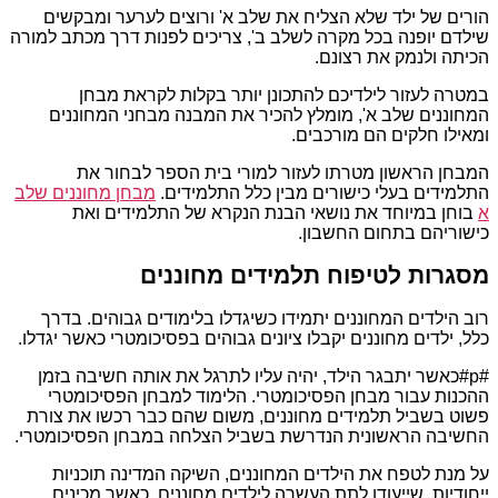
הורים של ילד שלא הצליח את שלב א' ורוצים לערער ומבקשים
שילדם יופנה בכל מקרה לשלב ב', צריכים לפנות דרך מכתב למורה
הכיתה ולנמק את רצונם.
במטרה לעזור לילדיכם להתכונן יותר בקלות לקראת מבחן
המחוננים שלב א', מומלץ להכיר את המבנה מבחני המחוננים
ומאילו חלקים הם מורכבים.
המבחן הראשון מטרתו לעזור למורי בית הספר לבחור את
התלמידים בעלי כישורים מבין כלל התלמידים.
מבחן מחוננים שלב
א
בוחן במיוחד את נושאי הבנת הנקרא של התלמידים ואת
כישוריהם בתחום החשבון.
מסגרות לטיפוח תלמידים מחוננים
רוב הילדים המחוננים יתמידו כשיגדלו בלימודים גבוהים. בדרך
כלל, ילדים מחוננים יקבלו ציונים גבוהים בפסיכומטרי כאשר יגדלו.
#p#כאשר יתבגר הילד, יהיה עליו לתרגל את אותה חשיבה בזמן
ההכנות עבור מבחן הפסיכומטרי. הלימוד למבחן הפסיכומטרי
פשוט בשביל תלמידים מחוננים, משום שהם כבר רכשו את צורת
החשיבה הראשונית הנדרשת בשביל הצלחה במבחן הפסיכומטרי.
על מנת לטפח את הילדים המחוננים, השיקה המדינה תוכניות
ייחודיות, שייעודן לתת העשרה לילדים מחוננים. כאשר מכינים