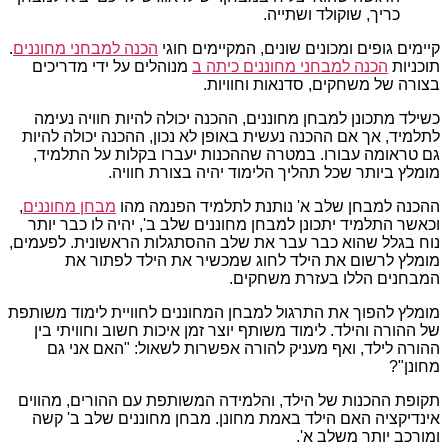
כריך, שוקולד ושתייה.
קיימים גופים ומכונים שונים, המקיימים חוגי
הכנה למבחני מחוננים
.
תוכניות
הכנה למבחני מחוננים כיתה ב
מנוהלים על ידי מדריכים
בצורה של משחקים, סדנאות וחוויות.
כשילד מתכונן למבחן מחוננים, ההכנה יכולה להיות חוויה נעימה
לתלמיד, אך אם ההכנה נעשית באופן לא נכון, ההכנה יכולה להיות
גם טראומה עבורו. במטרה שההכנות יעברו בקלות על התלמיד,
מומלץ ביותר שכל תהליך הלימוד יהיה בצורת חוויה.
ההכנה למבחן שלב א' נותנת לתלמיד הפנמה מהו
מבחן מחוננים
,
וכאשר התלמיד יתכונן למבחן מחוננים שלב ב', יהיה לו כבר יותר
נוח בגלל שהוא כבר עבר את שלב ההסתגלות הראשונית. לפעמים,
מומלץ לרשום את הילד לחוג שמכשיר את הילד לפתור את
המבחנים הללו בעזרת משחקים.
מומלץ להפוך את התרגול למבחן המחוננים לחוויית לימוד משותפת
של ההורה והילד. לימוד משותף יוצר זמן איכות חשוב וחוויתי בין
ההורה לילד, ואף מעניק להורה אפשרות לשאול: "האם אני גם
מחונן"?
תקופת ההכנות של הילד, והלמידה המשותפת עם ההורים, מהווים
אינדיקציה האם הילד באמת מחונן. מבחן מחוננים שלב ב' קשה
ומורכב יותר משלב א'.