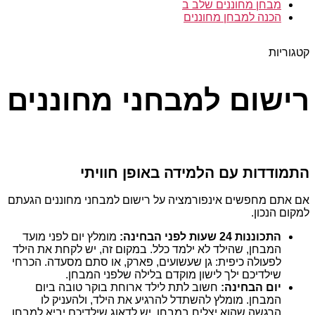
מבחן מחוננים שלב ב
הכנה למבחן מחוננים
קטגוריות
רישום למבחני מחוננים
התמודדות עם הלמידה באופן חוויתי
אם אתם מחפשים אינפורמציה על רישום למבחני מחוננים הגעתם
למקום הנכון.
התכוננות 24 שעות לפני הבחינה:
מומלץ יום לפני מועד
המבחן, שהילד לא ילמד כלל. במקום זה, יש לקחת את הילד
לפעולה כיפית: גן שעשועים, פארק, או סתם מסעדה. הכרחי
שילדיכם ילך לישון מוקדם בלילה שלפני המבחן.
יום הבחינה:
חשוב לתת לילד ארוחת בוקר טובה ביום
המבחן. מומלץ להשתדל להרגיע את הילד, ולהעניק לו
הרגשה שהוא יצליח במבחן. יש לדאוג שילדיכם יביא למבחן