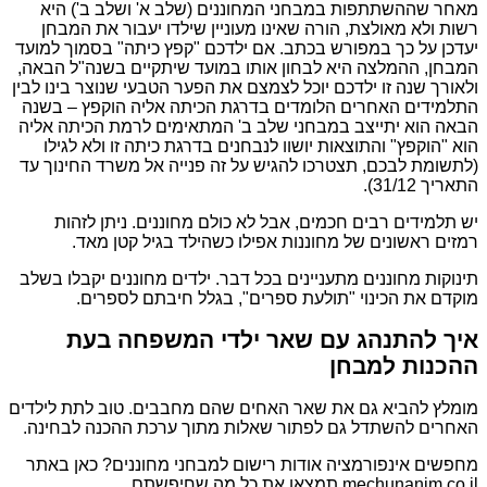
מאחר שההשתתפות במבחני המחוננים (שלב א' ושלב ב') היא
רשות ולא מאולצת, הורה שאינו מעוניין שילדו יעבור את המבחן
יעדכן על כך במפורש בכתב. אם ילדכם "קפץ כיתה" בסמוך למועד
המבחן, ההמלצה היא לבחון אותו במועד שיתקיים בשנה"ל הבאה,
ולאורך שנה זו ילדכם יוכל לצמצם את הפער הטבעי שנוצר בינו לבין
התלמידים האחרים הלומדים בדרגת הכיתה אליה הוקפץ – בשנה
הבאה הוא יתייצב במבחני שלב ב' המתאימים לרמת הכיתה אליה
הוא "הוקפץ" והתוצאות יושוו לנבחנים בדרגת כיתה זו ולא לגילו
(לתשומת לבכם, תצטרכו להגיש על זה פנייה אל משרד החינוך עד
התאריך 31/12).
יש תלמידים רבים חכמים, אבל לא כולם מחוננים. ניתן לזהות
רמזים ראשונים של מחוננות אפילו כשהילד בגיל קטן מאד.
תינוקות מחוננים מתעניינים בכל דבר. ילדים מחוננים יקבלו בשלב
מוקדם את הכינוי "תולעת ספרים", בגלל חיבתם לספרים.
איך להתנהג עם שאר ילדי המשפחה בעת
ההכנות למבחן
מומלץ להביא גם את שאר האחים שהם מחבבים. טוב לתת לילדים
האחרים להשתדל גם לפתור שאלות מתוך ערכת ההכנה לבחינה.
מחפשים אינפורמציה אודות רישום למבחני מחוננים? כאן באתר
mechunanim.co.il תמצאו את כל מה שחיפשתם.