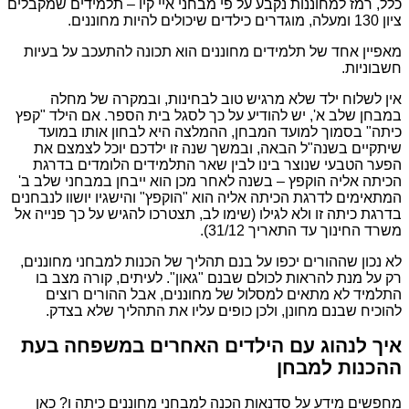
כלל, רמז למחוננות נקבע על פי מבחני איי קיו – תלמידים שמקבלים
ציון 130 ומעלה, מוגדרים כילדים שיכולים להיות מחוננים.
מאפיין אחד של תלמידים מחוננים הוא תכונה להתעכב על בעיות
חשבוניות.
אין לשלוח ילד שלא מרגיש טוב לבחינות, ובמקרה של מחלה
במבחן שלב א', יש להודיע על כך לסגל בית הספר. אם הילד "קפץ
כיתה" בסמוך למועד המבחן, ההמלצה היא לבחון אותו במועד
שיתקיים בשנה"ל הבאה, ובמשך שנה זו ילדכם יוכל לצמצם את
הפער הטבעי שנוצר בינו לבין שאר התלמידים הלומדים בדרגת
הכיתה אליה הוקפץ – בשנה לאחר מכן הוא ייבחן במבחני שלב ב'
המתאימים לדרגת הכיתה אליה הוא "הוקפץ" והישגיו יושוו לנבחנים
בדרגת כיתה זו ולא לגילו (שימו לב, תצטרכו להגיש על כך פנייה אל
משרד החינוך עד התאריך 31/12).
לא נכון שההורים יכפו על בנם תהליך של הכנות למבחני מחוננים,
רק על מנת להראות לכולם שבנם "גאון". לעיתים, קורה מצב בו
התלמיד לא מתאים למסלול של מחוננים, אבל ההורים רוצים
להוכיח שבנם מחונן, ולכן כופים עליו את התהליך שלא בצדק.
איך לנהוג עם הילדים האחרים במשפחה בעת
ההכנות למבחן
מחפשים מידע על סדנאות הכנה למבחני מחוננים כיתה ו? כאן