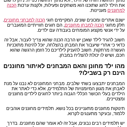
מתוך תחושת חוויה של הילד, ולא מתוך תחושת כפייה. ניתן לרשום
את הילד לחוג שתוכנו הוא משחקים ופעילות, ולקנות ערכות
הכנה
למחוננים
מעניינות.
ישנם אתרים ומכונים שונים, המקיימים חוגי
הכנה למבחני מחוננים
.
חלק מחוגי
הכנה למבחן מחוננים
, הם חוגים חווייתיים המועברים
על ידי אנשי מקצוע המומחים בעבודה עם ילדים.
חשוב להגיד לילד שאכן יש הרבה הכנה שהוא צריך לעבור, אבל זה
כדאי כי אחרי שיעבור את המבחן בהצלחה, יוכל להינות מתוכניות
העשרה מרתקות. חשוב להעניק לילדיכם כל הזמן הרגשה שהוא
חכם, ושיש לו יכולת להצליח במבחן.
מהו ילד מחונן והאם המבחנים לאיתור מחוננים
הינם רק בשבילו?
המבחנים יתבצעו בשתי שלבים. מבחני המחוננים לא נבנו על מנת
לאבחן את מגוון המיומנויות של התלמידים, אלא כדי לאתר את
הילדים בעלי הכושר הכללי הגבוה ביותר לחוגים לילדים מחוננים
ומצטיינים.
תינוקות מחוננים מתעניינים בכל נושא. תלמידים מחוננים אוהבים
ללמוד, ובעיקר מתענגים לקרוא.
יש תלמידים רבים נבונים, אבל זה לא אומר שהם מחוננים. בדרך