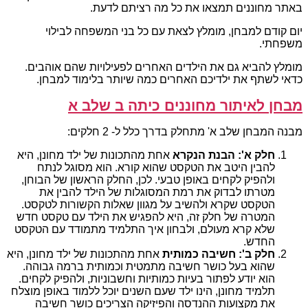
באתר מחוננים תמצאו את כל מה רציתם לדעת.
יום קודם למבחן, מומלץ לצאת עם כל בני המשפחה לבילוי
משפחתי.
מומלץ להביא גם את הילדים האחרים לפעילויות שהם אוהבים.
כדאי לשתף את ילדיכם האחרים כמה שיותר בלימוד למבחן.
מבחן לאיתור מחוננים כיתה ב שלב א
מבנה המבחן שלב א' מתחלק בדרך כלל ל- 2 חלקים:
חלק א': הבנת הנקרא
אחת מהתכונות של ילד מחונן, היא
להבין היטב את הטקסט שהוא קורא. הוא מסוגל לנתח
ולהפיק לקחים באופן טבעי. לכן, החלק הראשון של הבוחן,
מטרתו לבדוק את רמת המסוגלות של הילד להבין את
הטקסט שקרא ולהשיב על מגוון שאלות הקשורות לטקסט.
המטרה של חלק זה, היא להפגיש את הילד עם טקסט חדש
שלא קרא מעולם, ולבחון איך התלמיד מתמודד עם הטקסט
החדש.
חלק ב': חשיבה כמותית
אחת מהתכונות של ילד מחונן, היא
שהוא בעל כושר חשיבה מתמטית וכמותית ברמה גבוהה.
הוא יודע לפתור בעיות כמותיות וחשבוניות, ולהפיק לקחים.
תלמיד מחונן, הינו ילד שעם השנים יוכל ללמוד באופן מוצלח
את מקצועות ההנדסה והפיזיקה הצריכים כושר חשיבה