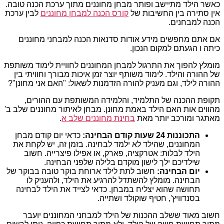
כאשר הילד מתיישב ופותר מבחן מחוננים מתוך ערכת הכנה טובה.
אין סתירה בין החשיבות של
קורס הכנה למבחן מחוננים
לבין ערכת
הכנה למבחנים.
אם אתם מחפשים מידע אודות סדנאות הכנה למבחני מחוננים
כיתה ו הגעתם למקום הנכון.
מומלץ להפוך את התרגול למבחן המחוננים לחוויית לימוד משותפת
של ההורה והילד. לימוד משותף יוצר זמן איכות מבורך וחוויתי בין
ההורה לילד, וגם מעניק להורה הזדמנות לשאול: "האם אני מחונן"?
תקופת ההכנה של התלמיד, והלמידה המשותפת עם ההורים,
מהווים אות האם הילד באמת מחונן. מבחן לאיתור מחוננים שלב ב'
מאתגר ומורכב יותר מאת
בחינת מחוננים שלב א
.
התכוננות 24 שעות קודם הבחינה:
כדאי יום קודם מבחן
המחוננים, שהילד לא ילמד לבחינה. בזמן זה, יש לקחת את
הילד לבלות: אטרקציה, פארק, או אפילו פיצרייה. חשוב
שילדיכם ילך לישון מוקדם בלילה שלפני הבחינה.
יום הבחינה:
חשוב לתת לילד ארוחת בוקר טובה בבוקר של
הבחינה. מומלץ להשתדל להרגיע את הילד, ולהעניק לו
תחושה שהוא יצליח במבחן. כדאי לצייד את הילד לבחינה
בסנדוויץ', חטיף שוקולד ושתייה.
חשוב מאוד ששלב ההכנות של הילד למבחני המחוננים יועבר