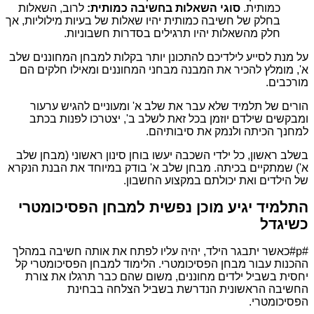
כמותית.
סוגי השאלות בחשיבה כמותית:
לרוב, השאלות
בחלק של חשיבה כמותית יהיו שאלות של בעיות מילוליות, אך
חלק מהשאלות יהיו תרגילים בסדרות חשבוניות.
על מנת לסייע לילדיכם להתכונן יותר בקלות למבחן המחוננים שלב
א', מומלץ להכיר את המבנה מבחני המחוננים ומאילו חלקים הם
מורכבים.
הורים של תלמיד שלא עבר את שלב א' ומעוניים להגיש ערעור
ומבקשים שילדם יוזמן בכל זאת לשלב ב', יצטרכו לפנות בכתב
למחנך הכיתה ולנמק את סיבותיהם.
בשלב ראשון, כל ילדי השכבה יעשו בוחן סינון ראשוני (מבחן שלב
א') שמתקיים בכיתה. מבחן שלב א' בודק במיוחד את הבנת הנקרא
של הילדים ואת יכולתם במקצוע החשבון.
התלמיד יגיע מוכן נפשית למבחן הפסיכומטרי
כשיגדל
#p#כאשר יתבגר הילד, יהיה עליו לפתח את אותה חשיבה במהלך
ההכנות עבור מבחן הפסיכומטרי. הלימוד למבחן הפסיכומטרי קל
יחסית בשביל ילדים מחוננים, משום שהם כבר תרגלו את צורת
החשיבה הראשונית הנדרשת בשביל הצלחה בבחינת
הפסיכומטרי.