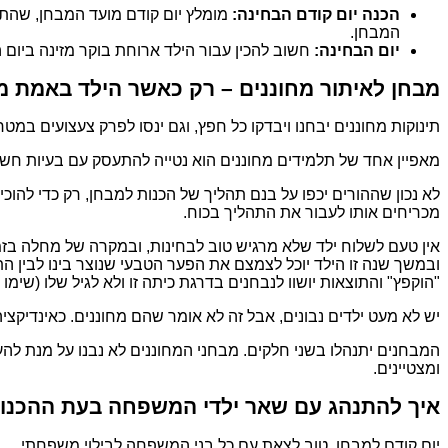
הכנה יום קודם הבחינה:
מומלץ יום קודם מועד המבחן, שהתלמי
המבחן.
יום הבחינה:
חשוב להכין עבור הילד ארוחת בוקר מזינה ביום ה
מבחן לאיתור מחוננים – רק כאשר הילד באמת מ
תינוקות מחוננים יבחנו ויבדקו כל חפץ, וגם ינסו לפרק צעצועים במ
מאפיין אחד של תלמידים מחוננים הוא נטייה להתעסק עם בעיות חשבו
לא נכון שההורים יכפו על בנם תהליך של הכנות למבחן, רק כדי להוכי
מכריחים אותו לעבור את התהליך בכוח.
אין טעם לשלוח ילד שלא מרגיש טוב לבחינות, ובמקרה של מחלה בזמן
ובמשך שנה זו הילד יוכל לצמצם את הפער הטבעי שנוצר בינו לבין 
"הוקפץ" והתוצאות יושוו לנבחנים בדרגת כיתה זו ולא לגיל שלו (שימו לב,
יש לא מעט ילדים נבונים, אבל זה לא אומר שהם מחוננים. כאינדיקציה, רמז למחוננות נקבע על פי 
המבחנים יתנהלו בשני חלקים. מבחני המחוננים לא נבנו על מנת להע
ומצטיינים.
איך להתנהג עם שאר ילדי המשפחה בעת ההכנו
יום קודם למבחן, טוב לצאת עם כל בני המשפחה לבילוי משפחתי.