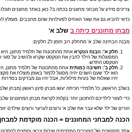
צריכים מידע על מבחני מחוננים בכתה ב? כאן באתר מחוננים תוכלו
כדאי להביא גם את שאר האחים לפעילויות שהם מחבבים. מומלץ לע
מבחן מחוננים כיתה ב
שלב א'
מבנה הבחינה שלב א' מתחלק רוב הזמן ל2 חלקים:
חלק א': הבנת הנקרא
אחת מהתכונות של תלמיד מחונן, היא ה
המסוגלות של הילד להבין את הטקסט שקרא ולהשיב על סוגי 
הטקסט החדש.
חלק ב': חשיבה כמותית
אחת מהתכונות של תלמיד מחונן, היא
הוא ילד שעם השנים יהיה מסוגל ללמוד באופן מוצלח את מקצ
יהיו שאלות של בעיות מילוליות, אבל יהיו גם מבדקים בסדרות 
בשלב הראשון, כל תלמידי הכיתה יעשו מבחן סינון ראשון (מבחן שלב
כדי לעזור לילדיכם להתכונן יותר בקלות לקראת מבחן המחוננים שלב
הורים של ילד שלא עבר את שלב א' ורוצים לערער ורוצים שילדם יוז
הכנה למבחני המחוננים = הכנה מוקדמת למבחן
אחד מהקשיים של הצעירים המסיימים שירות צבאי וחפצים להתכונן ל