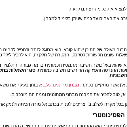
 למצוא את כל מה רציתם לדעת.
רב את האחים עד כמה שניתן בלימוד למבחן.
בנה מעולה של התוכן שהוא קורא. הוא מסוגל לנתח ולהפיק לקחים בא
שאלות שונים הקשורות לטקסט. המטרה של חלק זה, היא להכיר לילד 
 שהוא בעל כושר חשיבה מתמטית וכמותית ברמה גבוהה. התלמיד מסוג
ועות ההנדסה והפיזיקה הדורשים חשיבה כמותית.
סוגי השאלות בחש
חשבוניות.
 א') אשר מתקיים בכיתה.
מבחן מחוננים שלב א
בוחן בעיקר את נושא
 א', טוב להכיר את המבנה מבחני המחוננים וממה הם מורכבים.
מן בכל מקרה לשלב ב', צריכים לפנות בכתב אל מורה הכיתה ולנמק את 
 הפסיכומטרי
פסיכומטרי, הוא ההתמודדות הראשונית עם סוג החשיבה הנדרשת. בשב