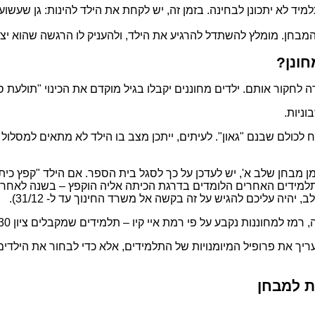
ד לא יתכונן לבחינה. בזמן זה, יש לקחת את הילד להינות: גן שעשוע
מבחן. מומלץ להשתדל להרגיע את הילד, ולהעניק לו הרגשה שהוא יצלי
חונן?
טרה לחקור אותם. ילדים מחוננים יקבלו בגיל מוקדם את הכינוי "תולע
ניות.
ח לכולם שבנם "גאון". לעיתים, ייתכן מצב בו הילד לא מתאים למסלול 
 מבחן שלב א', יש לעדכן על כך לסגל בית הספר. אם הילד "קפץ כית
התלמידים האחרים הלומדים בדרגת הכיתה אליה הוקפץ – בשנה לאחר 
 יהיה עליכם להגיש על זה בקשה אל משרד החינוך עד ל- 31/12).
רמת איי קיו – תלמידים שמקבלים ציון 130 ויותר, מוגדרים כתלמידים שיכולים להיות מחוננים.
ריך את פרופיל המיומנויות של התלמידים, אלא כדי לבחור את הילדים
ת למבחן