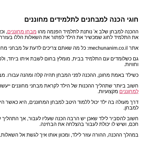
חוגי הכנה למבחנים לתלמידים מחוננים
ההכנה למבחן שלב א' נותנת לתלמיד הפנמה מהו
מבחן מחוננים
, וכ
את התלמיד לחוג שמכשיר את הילד לפתור את השאלות הללו בעזרת
אתר mechunanim.co.il: כל מה שאתם צריכים לדעת על מבחני מחוננים בכתה ב.
גם כשלומדים עם התלמיד בבית, מומלץ בחום לשבת איתו ביחד, ולפת
וחוויות.
כשילד באמת מחונן, ההכנה לפני המבחן תהיה קלה ומהנה עבורו. מב
חשוב ביותר שתהליך ההכנות של הילד לקראת מבחני מחוננים ייעשה מ
למחוננים
מקצועיות.
דרך מעולה בה ילד יכול ללמוד היטב למבחן המחוננים, היא כאשר הי
למבחן.
חשוב להסביר לילד שאכן יש הרבה הכנה שעליו לעבור, אך התהליך ש
חכם, ושיש לו יכולת לעבור בהצלחה את הבחינה.
במהלך ההכנה, ההורה עוזר לילד, ומכוון אותו איך לגשת אל השאלות. 