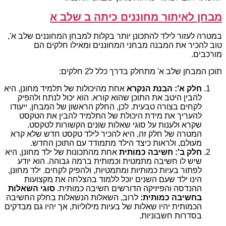
מבחן לאיתור מחוננים כיתה ב שלב א
במטרה לעזור לילד להתכונן יותר בקלות למבחן המחוננים שלב א',
טוב להכיר את המבנה מבחני המחוננים ומאילו חלקים הם
מורכבים.
תוכן המבחן שלב א' מתחלק בדרך כלל ל2 חלקים:
חלק א': הבנת הנקרא
אחת מהיכולות של תלמיד מחונן, היא
להבין היטב את התוכן שהוא קורא. הוא יכול לנתח ולהפיק
לקחים בצורה טבעית. לכן, החלק הראשון של המבחן, ייעודו
להעריך את מידת היכולת של התלמיד להבין את הטקסט
שקרא ולענות על סוגי שאלות שונים הקשורות לטקסט.
המטרה של חלק זה, היא להכיר לילד טקסט חדש שלא קרא
מעולם, ולראות כיצד הילד מתמודד עם התוכן החדש.
חלק ב': חשיבה כמותית
אחת מהתכונות של ילד מחונן, היא
שיש לו חשיבה מתמטית וכמותית ברמה גבוהה. הוא יודע
לפתור בעיות כמותיות ומתמטיות, ולהפיק לקחים. ילד מחונן,
הינו ילד שעם השנים יוכל ללמוד בהצלחה את מקצועות
ההנדסה והפיזיקה הדורשים חשיבה כמותית.
סוגי השאלות
בחשיבה כמותית:
לרוב, השאלות הנשאלות בחלק החשיבה
הכמותית יהיו שאלות של בעיות מילוליות, אך יהיו גם מבדקים
בסדרות חשבוניות.