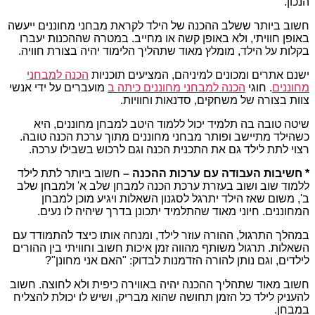
הנכון.
חשוב ביותר ששלב ההכנה של הילד לקראת מבחני מחוננים ייעשה
באופן חוויתי, ולא באופן קשה או מחייב. במטרה שההכנות יעברו
בקלות על הילד, מומלץ מאוד שתהליך הלימוד יהיה בצורת חוויה.
ישנם אתרים ומכונים למיניהם, המציעים תוכניות
הכנה למבחני
מחוננים
. חוגי
הכנה למבחני מחוננים כיתה ב
מועברים על ידי אנשי
צוות בצורה של משחקים, סדנאות וחוויות.
שיטה טובה בה תלמיד יכול ללמוד היטב למבחן מחוננים, היא
כשהילד מתיישב ופותר מבחני מחוננים מתוך ערכת הכנה טובה.
רצוי לתת לילד גם את התכנית הכנה וגם לרכוש בשבילו ערכה.
* חשיבות העבודה עם ערכות ההכנה –
חשוב ביותר לתת לילד
ללמוד שוב ושוב בעזרת ערכת הכנה למבחן שלב א' ולמבחן שלב
ב', משום שאז הילד יתרגל לסגנון השאלות ויגיע מוכן למבחן
המחוננים. חיוני מאוד שהתלמיד יתכונן בדרך שיהיה לו נעים.
במהלך התרגול, ההורה עוזר לילד, ומנחה אותו כיצד להתמודד עם
השאלות. תרגול משותף מהווה זמן איכות חשוב וחוויתי בין ההורים
לילדים, וגם נותן להורה הזדמנות לבדוק: "האם אני מחונן"?
חשוב מאוד שתהליך ההכנה יהיה באווירה כיפית ולא לחוצה. חשוב
להעניק לילד כל הזמן תחושה שהוא מבריק, ושיש לו יכולת להצליח
במבחן.