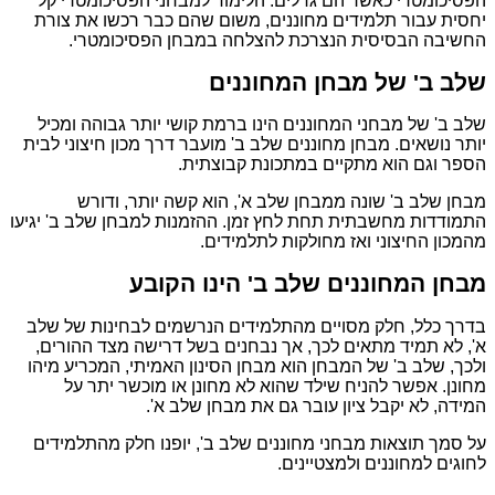
הפסיכומטרי כאשר הם גדלים. הלימוד למבחני הפסיכומטרי קל
יחסית עבור תלמידים מחוננים, משום שהם כבר רכשו את צורת
החשיבה הבסיסית הנצרכת להצלחה במבחן הפסיכומטרי.
שלב ב' של מבחן המחוננים
שלב ב' של מבחני המחוננים הינו ברמת קושי יותר גבוהה ומכיל
יותר נושאים. מבחן מחוננים שלב ב' מועבר דרך מכון חיצוני לבית
הספר וגם הוא מתקיים במתכונת קבוצתית.
מבחן שלב ב' שונה ממבחן שלב א', הוא קשה יותר, ודורש
התמודדות מחשבתית תחת לחץ זמן. ההזמנות למבחן שלב ב' יגיעו
מהמכון החיצוני ואז מחולקות לתלמידים.
מבחן המחוננים שלב ב' הינו הקובע
בדרך כלל, חלק מסויים מהתלמידים הנרשמים לבחינות של שלב
א', לא תמיד מתאים לכך, אך נבחנים בשל דרישה מצד ההורים,
ולכך, שלב ב' של המבחן הוא מבחן הסינון האמיתי, המכריע מיהו
מחונן. אפשר להניח שילד שהוא לא מחונן או מוכשר יתר על
המידה, לא יקבל ציון עובר גם את מבחן שלב א'.
על סמך תוצאות מבחני מחוננים שלב ב', יופנו חלק מהתלמידים
לחוגים למחוננים ולמצטיינים.