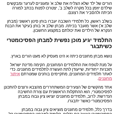
הורים של ילד שלא הצליח את שלב א' ומעוניים לערער ומבקשים
שילדם יוזמן בכל מקרה לשלב ב', יצטרכו לפנות בכתב למורה
הכיתה ולהסביר את רצונם.
בשלב ראשון, כל תלמידי השכבה יעברו בוחן סינון ראשוני (מבחן
שלב א') אשר מועבר בכיתה. מבחן שלב א' בוחן בעיקר את הבנת
הנקרא של הילדים ואת יכולתם במקצוע החשבון.
התלמיד יגיע מוכן נפשית למבחן הפסיכומטרי
כשיתבגר
נושא מבחן מחוננים כיתה א הינו מעסיק לא מעט הורים בארץ.
על מנת לטפח את התלמידים המחוננים, הקימה מדינת ישראל
תוכניות ייחודיות, שייעודן לתת העשרה לתלמידים מחוננים. כדי
לאתר תלמידים המחוננים, מתקיימים בוחנים שמטרתם
איתור
מחוננים
.
אחד מהקשיים של הצעירים המשתחררים מהצבא ורוצים להתכונן
לפסיכומטרי, הוא ההתקלות הראשונית עם צורת החשיבה
הנדרשת. לרוב, תלמידים מחוננים יוציאו ציון גבוה במבחן
הפסיכומטרי כאשר יתבגרו.
בדרך כלל, תלמידים מחוננים מוציאים ציון גבוה במבחן