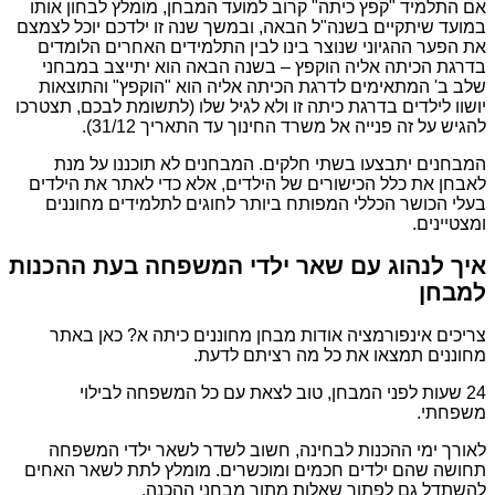
אם התלמיד "קפץ כיתה" קרוב למועד המבחן, מומלץ לבחון אותו
במועד שיתקיים בשנה"ל הבאה, ובמשך שנה זו ילדכם יוכל לצמצם
את הפער ההגיוני שנוצר בינו לבין התלמידים האחרים הלומדים
בדרגת הכיתה אליה הוקפץ – בשנה הבאה הוא יתייצב במבחני
שלב ב' המתאימים לדרגת הכיתה אליה הוא "הוקפץ" והתוצאות
יושוו לילדים בדרגת כיתה זו ולא לגיל שלו (לתשומת לבכם, תצטרכו
להגיש על זה פנייה אל משרד החינוך עד התאריך 31/12).
המבחנים יתבצעו בשתי חלקים. המבחנים לא תוכננו על מנת
לאבחן את כלל הכישורים של הילדים, אלא כדי לאתר את הילדים
בעלי הכושר הכללי המפותח ביותר לחוגים לתלמידים מחוננים
ומצטיינים.
איך לנהוג עם שאר ילדי המשפחה בעת ההכנות
למבחן
צריכים אינפורמציה אודות מבחן מחוננים כיתה א? כאן באתר
מחוננים תמצאו את כל מה רציתם לדעת.
24 שעות לפני המבחן, טוב לצאת עם כל המשפחה לבילוי
משפחתי.
לאורך ימי ההכנות לבחינה, חשוב לשדר לשאר ילדי המשפחה
תחושה שהם ילדים חכמים ומוכשרים. מומלץ לתת לשאר האחים
להשתדל גם לפתור שאלות מתוך מבחני ההכנה.