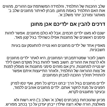
שלב ההכנות של התלמיד, והלמידה המשותפת עם ההורים, מהווים
אות האם התלמיד באמת מחונן. מבחן לאיתור מחוננים שלב ב'
מאתגר ומורכב יותר משלב א'.
דרכים להבין אם ילדיכם אכן מחונן
ישנם לא מעט ילדים חכמים, אבל לא כולם מחוננים. אפשר לזהות
סימנים ראשונים של מחוננות אפילו כשהילד בגיל קטן מאד.
מאפיין אחד של ילדים מחוננים הוא נטייה להתעסק עם בעיות
חשבוניות.
חשוב לזכור שמטרתמבחני המחוננים, היא לאתר ילדים מחוננים
ולא לרצות את ההורים. חשוב מאוד לזהות בגיל מוקדם האם לילד
יש נטייה למחוננות, ורק אם מזהים סימני מחוננות אז מומלץ לפנות
אל צוות ההוראה של התלמיד, ולאחר התייעצות איתם אפשר
להתחיל תהליך ההכנה למבחן המחוננים.
ילדים מחוננים בגיל הרך יבחנו ויבדקו כל חפץ, ואף ינסו לפרק
חפצים על מנת לחקור אותם. ילדים מחוננים אוהבים ללמוד,
ובעיקר מתענגים לקרוא.
מכיוון שהנוכחות במבחנים (שלב א' ושלב ב') היא רשות ולא
מאולצת, הורה שלא רוצה שילדו ייבחן יעדכן על כך בכתב מפורש.