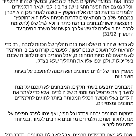
לבחון אותו במועד שיתקיים בשנה"ל הבאה, ובמשך שנה זו התלמיד
יוכל לצמצם את הפער ההגיוני שנוצר בינו לבין שאר התלמידים
הלומדים בדרגת הכיתה אליה הוקפץ – בשנה לאחר מכן הוא ייבחן
במבחני שלב ב' המתאימים לדרגת הכיתה אליה הוא "הוקפץ"
והתוצאות יושוו לנבחנים בדרגת כיתה זו ולא לגיל שלו (לתשומת
לבכם, יהיה עליכם להגיש על כך בקשה אל משרד החינוך עד
התאריך 31/12).
לא כדאי שההורים יאלצו את בנם תהליך של הכנות למבחן, רק כדי
להראות לכל העולם שבנם "גאון". לפעמים, קורה מצב בו התלמיד
לא מתאים לתוכניות המחוננים, אבל ההורים רוצים להוכיח שבנם
בעל יכולות, ולכן יכפו עליו את התהליך שלא בצדק.
מאפיין אחד של ילדים מחוננים הוא תכונה להתעכב על בעיות
חשבוניות.
המבחנים יתבצעו בשתי חלקים. המבחנים לא תוכננו על מנת
להעריך את פרופיל המיומנויות של הילדים, אלא כדי לאתר את
הילדים בעלי הכושר הכללי המפותח ביותר לחוגים לתלמידים
מחוננים ומצטיינים.
תינוקות מחוננים יבחנו ויבדקו כל חפץ, ואף ינסו לפרק חפצים על
מנת לחקור אותם. תלמידים מחוננים אוהבים ללמוד, ובמיוחד
מתענגים לקרוא.
ישנם לא מעט תלמידים חכמים, אבל לא כולם מחוננים. בדרך כלל,