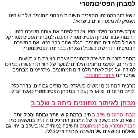
למבחן הפסיכומטרי
נושא תוך כמה זמן מחזירים תשובות מבחני מחוננים שלב א הינו
מעסיק לא מעט הורים בישראל.
#p#כשיתבגר הילד, הוא יצטרך לפתח את אותה חשיבה בזמן
ההכנות עבור מבחן הפסיכומטרי. ההכנה למבחני הפסיכומטרי קל
בשביל תלמידים מחוננים, בגלל שהם כבר רכשו את החשיבה
הבסיסית הנדרשת בשביל הצלחה בבחינת הפסיכומטרי.
מספר תוכניות העשרה למחוננים יועברו בצורת חוג בשעות
הצהריים, ולפעמים יזומנו הילדים לבוקר של חוויות והעשרה במרכז
למידה. על מנת לאתר תלמידים המחוננים, מתקיימים מבחנים
שמטרתם
איתור מחוננים
.
מרבית המחוננים ימשיכו כשיגדלו בלימודים גבוהים. בדרך כלל,
ילדים מחוננים יוציאו ציון גבוה במבחן הפסיכומטרי כאשר יגדלו.
מבחן לאיתור מחוננים כיתה ב שלב ב
מבחן מחוננים שלב ב
הינו ברמת קושי יותר גבוהה ומכיל יותר
נושאים. אם בשלב א' של המבחן התרגילים היו רק בנושאים כמו
הבנת הנקרא מבחן מחוננים
וחשיבה כמותית, אז בשלב ב' יהיו גם
שאלות בנושאים של חשיבה צורנית וידע כללי.