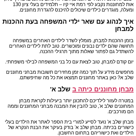
אות למחוננות נקבע לפי רמת איי קיו – תלמידים בעלי ציון 130
ומעלה, מוגדרים כילדים שיכולים להיכנס להגדרת מחוננים.
איך לנהוג עם שאר ילדי המשפחה בעת ההכנות
למבחן
בזמן ההכנות למבחן, מומלץ לשדר לילדים האחרים במשפחה
תחושה שהם ילדים נבונים ומוכשרים. טוב לתת לילדים האחרים
להשתדל גם לפתור שאלות מתוך תרגילי ההכנה.
יום קודם למבחן, טוב לצאת עם כל בני המשפחה לבילוי משפחתי.
מחפשים מידע על תוך כמה זמן מחזירים תשובות מבחני מחוננים
שלב א? כאן באתר מחוננים תמצאו את כל מה שחיפשתם.
מבחן מחוננים כיתה ב
שלב א'
במטרה לעזור לילדיכם להתכונן יותר ביעילות לקראת מבחן
המחוננים שלב א', טוב להבין את המבנה מבחני המחוננים וממה
הם מורכבים.
מבחן שלב א' נועד לסייע למורי בית הספר לאתר את הילדים בעלי
כישורים בכיתה. מבחן שלב א' בודק בעיקר את הבנת הנקרא של
הילדים ואת כישוריהם בתחום החשבון.