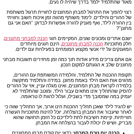
מאוד שהתלמיד ילמד בדרך שיהיה לו נעים.
רצוי להפוך את התרגול למבחן המחוננים לחוויית תרגול משותפת
של ההורים והילדים. לימוד משותף מהווה זמן איכות חשוב וחוויתי
בין ההורה לילד, ואף מעניק להורה אפשרות לבדוק: "האם אני גם
מחונן"?
ישנם אתרים ומכונים שונים, המקיימים חוגי
הכנה למבחני מחוננים
.
חלק מתוכניות
הכנה למבחן מחוננים
, הינם חוגים מיוחדים
המוענקים על ידי אנשי מקצוע המומחים בפעילויות עם ילדים.
אם אתם צריכים מידע אודות תוך כמה זמן מחזירים תשובות מבחני
מחוננים שלב א הגעתם למקום הנכון.
תקופת ההכנות של התלמיד, והלמידה המשותפת עם ההורים,
מהווים אות האם הילד באמת מחונן. במידה והתלמיד מתקשה
בלמידה לקראת מבחן המחוננים, ואינו מגלה עניין, אזי על ההורים
להסיק שהתהליך אינו מתאים עבור הילד, ומוטב שהתלמיד לא
יעמיק במה שמסובך מדי בשבילו, ועלול להוות לו טראומה.
יש להגיד לילד שאכן תהליך ההכנות הינו ארוך, אך התהליך שווה כי
לאחר שיעבור את המבחן בהצלחה, יוכל להינות מתוכניות העשרה
חווייתיות. קיימת חשיבות לתת לילדיכם כל הזמן תחושה שהוא
מבריק, ושיש לו יכולת לעבור בהצלחה את המבחן.
הכנה יום טרם המבחן:
כדאי יום קודם מבחן המחוננים,