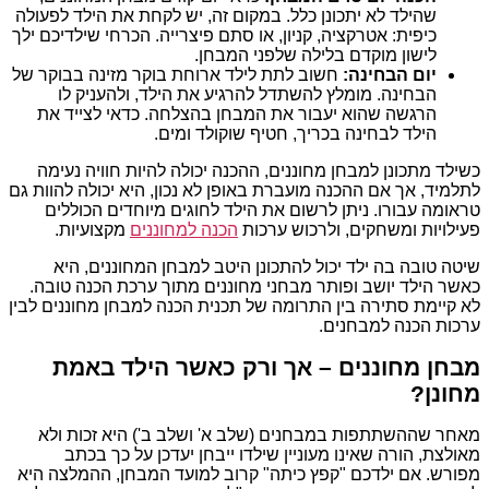
שהילד לא יתכונן כלל. במקום זה, יש לקחת את הילד לפעולה
כיפית: אטרקציה, קניון, או סתם פיצרייה. הכרחי שילדיכם ילך
לישון מוקדם בלילה שלפני המבחן.
יום הבחינה:
חשוב לתת לילד ארוחת בוקר מזינה בבוקר של
הבחינה. מומלץ להשתדל להרגיע את הילד, ולהעניק לו
הרגשה שהוא יעבור את המבחן בהצלחה. כדאי לצייד את
הילד לבחינה בכריך, חטיף שוקולד ומים.
כשילד מתכונן למבחן מחוננים, ההכנה יכולה להיות חוויה נעימה
לתלמיד, אך אם ההכנה מועברת באופן לא נכון, היא יכולה להוות גם
טראומה עבורו. ניתן לרשום את הילד לחוגים מיוחדים הכוללים
פעילויות ומשחקים, ולרכוש ערכות
הכנה למחוננים
מקצועיות.
שיטה טובה בה ילד יכול להתכונן היטב למבחן המחוננים, היא
כאשר הילד יושב ופותר מבחני מחוננים מתוך ערכת הכנה טובה.
לא קיימת סתירה בין התרומה של תכנית הכנה למבחן מחוננים לבין
ערכות הכנה למבחנים.
מבחן מחוננים – אך ורק כאשר הילד באמת
מחונן?
מאחר שההשתתפות במבחנים (שלב א' ושלב ב') היא זכות ולא
מאולצת, הורה שאינו מעוניין שילדו ייבחן יעדכן על כך בכתב
מפורש. אם ילדכם "קפץ כיתה" קרוב למועד המבחן, ההמלצה היא