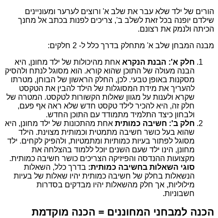
הורים של ילד שלא עבר את שלב א' ורוצים לערער ומעוניינים
שילדם יופנה בכל זאת לשלב ב', צריכים לפנות בכתב אל מחנך
הכיתה ולנמק את רצונם.
מבנה המבחן שלב א' מתחלק בדרך כלל ל- 2 חלקים:
חלק א': הבנת הנקרא
אחת מהיכולות של ילד מחונן, היא
הבנה מעולה של התוכן שהוא קורא. הוא מסוגל לנתח ולהסיק
מסקנות באופן טבעי. לכן, החלק הראשון של הבוחן, מטרתו
להעריך את מידת המסוגלות של הילד להבין את הטקסט
שקרא ולענות על מגוון שאלות הקשורות לטקסט. המטרה של
חלק זה, היא להכיר לילד טקסט חדש שלא ראה אף פעם,
ולבחון כיצד התלמיד מתמודד עם התוכן החדש.
חלק ב': חשיבה כמותית
אחת מהתכונות של ילד מחונן, היא
שהוא בעל כושר חשיבה מתמטית וכמותית מצוינת. הילד
מסוגל לפתור בעיות כמותיות ומתמטיות, ולהפיק לקחים. ילד
מחונן, הינו ילד שעם השנים יוכל ללמוד בהצלחה את
מקצועות ההנדסה והפיזיקה הצריכים כושר חשיבה כמותית.
סוגי השאלות בחשיבה כמותית:
בדרך כלל, השאלות
הנשאלות בחלק של חשיבה כמותית יהיו שאלות של בעיות
מילוליות, אך חלק מהשאלות יהיו מבדקים בסדרות
חשבוניות.
הכנה למבחני המחוננים = הכנה מוקדמת