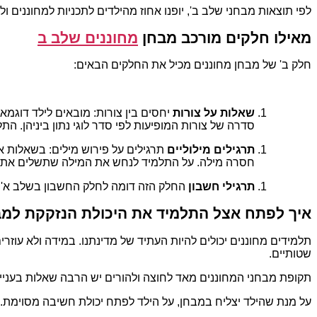
לפי תוצאות מבחני שלב ב', יופנו אחוז מהילדים לתכניות למחוננים ול
מאילו חלקים מורכב מבחן
מחוננים שלב ב
חלק ב' של מבחן מחוננים מכיל את החלקים הבאים:
שאלות על צורות
יחסים בין צורות: מובאים לילד דוגמ
סדרה של צורות המופיעות לפי סדר לוגי נתון ביניהן. 
תרגילים מילוליים
תרגילים על פירוש מילים: בשאלות 
חסרה מילה. על התלמיד לנחש את המילה שתשלים את
תרגילי חשבון
החלק הזה דומה לחלק החשבון בשלב א'. ב
איך לפתח אצל התלמיד את היכולת הנזקקת למב
תלמידים מחוננים יכולים להיות העתיד של מדינתנו. במידה ולא עוז
שטותיים.
תקופת מבחני המחוננים מאד לחוצה ולהורים יש הרבה שאלות בעניין
על מנת שהילד יצליח במבחן, על הילד לפתח יכולת חשיבה מסוימת