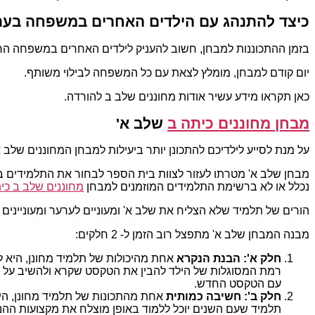
כיצד להתנהג עם הילדים האחרים במשפחה בעת
בזמן ההתכוננות למבחן, חשוב להעניק לילדים האחרים במשפחה הרג
יום קודם למבחן, מומלץ לצאת עם כל המשפחה לבילוי משותף.
כאן תקראו מידע עשיר אודות מחוננים שלב ב להורדה.
מבחן מחוננים כיתה ב
שלב א'
על מנת לסייע לילדיכם להתכונן יותר ביעילות למבחן המחוננים שלב 
מבחן שלב א' מטרתו לעזור לצוות בית הספר לבחור את התלמידים ב
נכלל או לא ברשימת התלמידים המוזמנים למבחן
מחוננים שלב ב כי
הורים של תלמיד שלא הצליח את שלב א' ומעוניים לערער ומעוניינים
מבנה המבחן שלב א' מתפצל רוב הזמן ל- 2 חלקים:
חלק א': הבנת הנקרא
אחת מהיכולות של תלמיד מחונן, היא ל
רמת המסוגלות של הילד להבין את הטקסט שקרא ולהשיב על ס
עם הטקסט החדש.
חלק ב': חשיבה כמותית
אחת מהתכונות של תלמיד מחונן, היא
תלמיד שעם השנים יוכל ללמוד באופן מוצלח את מקצועות ההנ