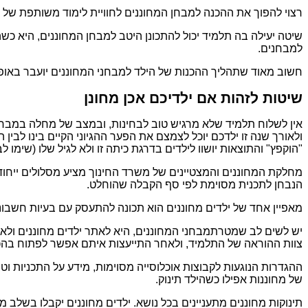
רצוי להפוך את ההכנה למבחן המחוננים לחוויית לימוד משותפת של ההו
שיטה יעילה בה תלמיד יכול להתכונן היטב למבחן המחוננים, היא כש
למבחנים.
חשוב מאוד שתהליך ההכנות של הילד למבחני המחוננים יועבר באופן 
שיטות לזהות אם ילדיכם אכן מחונן
אין לשלוח תלמיד שלא מרגיש טוב לבחינות, ובמצב של מחלה במבחן ש
ולאורך שנה זו ילדכם יוכל לצמצם את הפער ההגיוני הקיים בינו לב
"הוקפץ" והתוצאות יושוו לילדים בדרגת כיתה זו ולא לגיל שלו (שימו לב, 
מחלקת המחוננים והמצטיינים של משרד החינוך מציע מסלולים ייחודי
הנבחן לתכנית מסוימת לפי סף הקבלה שהוחלט.
מאפיין אחד של ילדים מחוננים הוא תכונה להתעסק עם בעיות חשבוני
יש לשים לב שמטרתמבחני המחוננים, היא לאתר ילדים מחוננים ולא ל
צוות ההוראה של התלמיד, ולאחר התייעצות איתם אפשר לפתוח בהכ
ההגדרות הנוגעות לקבוצות אוכלוסייה מסוימות, מידע על התכניות וט
של מחוננות אפילו כשהילד תינוק.
תינוקות מחוננים מתעניינים בכל נושא. ילדים מחוננים יקבלו בשלב 