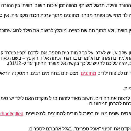
רה והילד. תרגול משותף מהווה זמן איכות חשוב וחוויתי בין ההורה ל
הילד מתיישב ופותר מבחני מחוננים מתוך ערכת הכנה מקצועית. אין 
חוויתי, ולא מתוך תחושת כפייה. מומלץ לרשום את הילד לחוג שתוכנו
לב א', יש לעדכן על כך לצוות בית הספר. אם ילדכם "קפץ כיתה" קר
ין התלמידים האחרים הלומדים בדרגת הכיתה אליה הוקפץ – בשנה לאח
יהיה עליכם להגיש על כך בקשה אל משרד החינוך עד ל- 31/12).
ים לטיפוח ילדים
מחוננים
ומצטיינים בתחומים רבים. המסקנה הריאל
ות.
רצות את ההורים. חשוב מאוד לזהות בגיל מוקדם האם לילד יש סימנים
נות למבחן המחוננים.
פסים שונים מצויים בפורטל הורים למחוננים ולמצטיינים:
prhnet/gifted
מוקדם את הכינוי "אוכל ספרים", בגלל אהבתם לספרים.