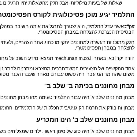
שאלות של בעיות מילוליות, אבל חלק מהשאלות יהיו תרגילים ב
התלמיד יגיע מוכן פסיכולוגית לקורס הפסיכומטר
#p#כאשר יגדל התלמיד, הוא יצטרך לתרגל את אותה חשיבה במהלך
הבסיסית הנצרכת להצלחה במבחן הפסיכומטרי.
חלק מתוכניות העשרה למחוננים יתקיימו כחוג אחר הצהריים, ולעיתים
להצלחה במבחן הפסיכומטרי.
הורה יקר! כאן באתר mechunanim.co.il תמצאו מידע חשוב על מחוננים שלב ב להורדה.
אחד מהקשיים של הצעירים המשתחררים מהצבא ומתכנים להתכונן לפס
משום שהחומר המועבר יהיה פשוט עבורם מאחר שעברו הכנה מסוג 
מבחן מחוננים בכיתה ב' שלב ב'
מבחן מחוננים שלב א' היה עבור התלמיד טעימה מהו מבחן מחוננים
מבחן זה בודק את הרמה הקוגניטיבית הכללית של התלמידים. ההזמנות
מבחן מחוננים שלב ב' הינו המכריע
מבחן מחוננים שלב א' היה סוג של סינון ראשון. ילדים שמצליחים בשל