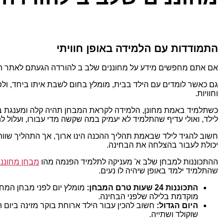
התמודדות עם הלמידה באופן חוויתי
אם אתם מחפשים מידע על מחוננים שלב ב להורדה הגעתם לאתר הנכ
גם כאשר לומדים עם הילד בבית, מומלץ בחום לשבת איתו ביחד, ולפת
וחוויות.
כשתלמיד באמת מחונן, הלמידה לקראת המבחן תהיה קלה ומענגת בשב
לילד, ואולי עדיף שהתלמיד לא יעמיק במה שקשה מדי עבורו, ועלול לה
חשוב להגיד לילד שבאמת תהליך ההכנה הינו ארוך, אך התהליך שווה כ
יכולת לעבור בהצלחה את הבחינה.
ההתכוננות למבחן שלב א' מעניקה לתלמיד הפנמה מהו
מבחן מחונני
שהתלמיד ילמד באופן שיהיה לו נעים.
התכוננות 24 שעות טרם המבחן:
מומלץ יום לפני מבחן המחו
מוקדמת בלילה שלפני הבחינה.
היום הגדול:
חשוב להכין עבור הילד ארוחת בוקר מזינה ביום 
שוקולד ושתייה.