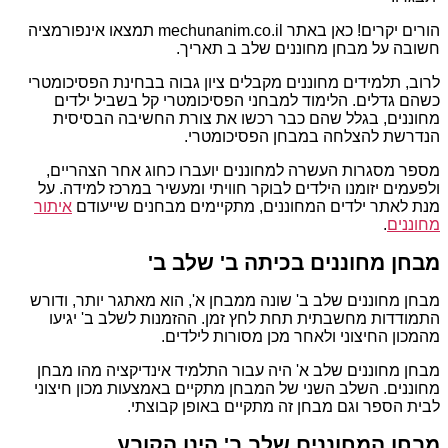
הורים יקרים! כאן באתר mechunanim.co.il תמצאו אינפורמציה
חשובה על מבחן מחוננים שלב ב תאריך.
לרוב, תלמידים מחוננים מקבלים ציון גבוה בבחינת הפסיכומטרי
כשהם גדלים. הלימוד למבחני הפסיכומטרי קל בשביל ילדים
מחוננים, בגלל שהם כבר רכשו את צורת החשיבה הבסיסית
הנדרשת להצלחה במבחן הפסיכומטרי.
מספר מסגרות העשרה למחוננים יועברו כחוג אחר הצהריים,
ולפעמים יזומנו הילדים לבוקר חוויתי ומעשיר במרכז למידה. על
מנת לאתר ילדים המחוננים, מתקיימים מבחנים שייעודם
איתור
מחוננים
.
מבחן מחוננים בכיתה ב' שלב ב'
מבחן מחוננים שלב ב' שונה ממבחן א', הוא מאתגר יותר, ודורש
התמודדות מחשבתית תחת לחץ זמן. ההזמנות לשלב ב' יגיעו
מהמכון החיצוני ולאחר מכן מסורות לילדים.
מבחן מחוננים שלב א' היה עבור התלמיד אינדיקציה מהו מבחן
מחוננים. השלב השני של המבחן מתקיים באמצעות מכון חיצוני
לבית הספר וגם מבחן זה מתקיים באופן קבוצתי.
מבחן המחוננים שלב ב' הינו הקובע