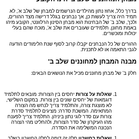
בדרך כלל, אחוז נתון מהילדים הנרשמים למבחן של שלב א', לא
תמיד היה צריך לעשות כן, אך נבחנים בגלל דרישה מצד ההורים,
ולכך, שלב ב' של הבחינות הוא מבחן הסינון הרלוונטי, הקובע מיהו
באמת מחונן. תלמידים שעוברים את שלב א', מוכח שהם בעלי
יכולות ומוכשרים.
ההורים של כל הנבחנים יקבלו קרוב לסוף שנת הלימודים הודעה
לגבי התאמה או לא לתכנית.
מבנה המבחן למחוננים שלב ב'
חלק ב' של מבחן מחוננים מכיל את הנושאים הבאים:
שאלות על צורות
יחסים בין הצורות: מובאים לתלמיד
דוגמאות של יחסים שונים בין צורות. במקום השלישי,
לא מוצגת צורה, והתלמיד צריך לנחש מה הצורה
המתאימה. המשכת סדרה: מציגים לתלמיד סדרת
צורות עם סדר לוגי נתון ביניהן. התלמיד צריך לפענח
מהו העיקרון של סדר הצורות, ולהחליט מהי הצורה
הנכונה המשלימה את הסדרה.
שאלות בחשבון
חלק זה דומה לחלק החשבון בשלב