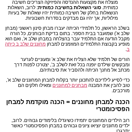
מוצלח את מקצועות ההנדסה והפיזיקה הצריכים חשיבה
כמותית.
סוגי השאלות בחשיבה כמותית:
לרוב, השאלות
הנשאלות בחלק של חשיבה כמותית יהיו שאלות של בעיות
מילוליות, אך יהיו גם מבדקים בסדרות חשבוניות.
בשלב הראשון, כל תלמידי הכיתה יעברו מבחן סינון ראשוני (מבחן
שלב א') שמועבר בבית הספר. בתום בדיקת הבוחנים, כל הורה
מקבל הודעה אם התלמיד עבר בהצלחה במבחן שלב א', ואם הוא
מופיע בקבוצת התלמידים המוזמנים למבחן
מחוננים שלב ב כיתה
ב
.
הורים של תלמיד שלא הצליח את שלב א' ומעוניים לערער
ומבקשים שילדם יופנה בכל זאת לשלב ב', יצטרכו לפנות דרך
מכתב אל מחנך הכיתה ולהסביר את סיבותיהם.
כדי לסייע לילדיכם להתכונן יותר בקלות למבחן המחוננים שלב א',
טוב להבין את המבנה
מבחנים למחוננים
ומאילו חלקים הם
מורכבים.
הכנה למבחן מחוננים = הכנה מוקדמת למבחן
הפסיכומטרי
רוב הילדים המחוננים יתמידו כשיגדלו בלימודים גבוהים. לרוב,
ילדים מחוננים יוציאו ציונים גבוהים במבחן הפסיכומטרי כאשר
יתבגרו.