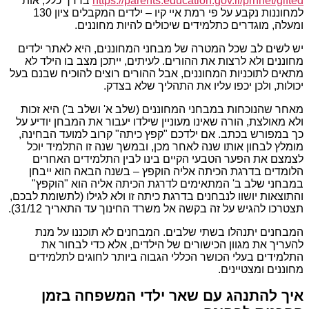
https://parents.education.gov.il/prhnet/gifted
בדרך כלל, אות
למחוננות נקבע על פי רמת איי קיו – ילדים המקבלים ציון 130
ומעלה, מוגדרים כתלמידים שיכולים להיות מחוננים.
יש לשים לב שכל המטרה של מבחני המחוננים, היא לאתר ילדים
מחוננים ולא לרצות את ההורים. לעיתים, ייתכן מצב בו הילד לא
מתאים לתוכניות המחוננים, אבל ההורים רוצים להוכיח שבנם בעל
יכולות, ולכן יכפו עליו את התהליך שלא בצדק.
מאחר שהנוכחות במבחני המחוננים (שלב א' ושלב ב') היא זכות
ולא מאולצת, הורה שאינו מעוניין שילדו יעבור את המבחן יודיע על
כך במפורש בכתב. אם ילדכם "קפץ כיתה" קרוב למועד הבחינה,
מומלץ לבחון אותו שנה לאחר מכן, ובמשך שנה זו התלמיד יוכל
לצמצם את הפער הטבעי הקיים בינו לבין התלמידים האחרים
הלומדים בדרגת הכיתה אליה הוקפץ – בשנה הבאה הוא ייבחן
במבחני שלב ב' המתאימים לדרגת הכיתה אליה הוא "הוקפץ"
והתוצאות יושוו לנבחנים בדרגת כיתה זו ולא לגילו (לתשומת לבכם,
תצטרכו להגיש על זה בקשה אל משרד החינוך עד התאריך 31/12).
המבחנים יתנהלו בשתי שלבים. המבחנים לא תוכננו על מנת
להעריך את מגוון הכישורים של הילדים, אלא כדי לבחור את
התלמידים בעלי הכושר הכללי הגבוה ביותר לחוגים לתלמידים
מחוננים ומצטיינים.
איך להתנהג עם שאר ילדי המשפחה בזמן