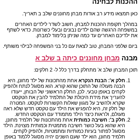
ההכנות לבחינה
כאן תמצאו מידע רב אודות מבחן מחוננים שלב ב תאריך.
במהלך תקופת ההכנות למבחן, חשוב לשדר לילדים האחרים
במשפחה הרגשה שהם ילדים נבונים ובעלי כשרונות. כדאי לשתף
את ילדיכם האחרים עד כמה שניתן בלימוד למבחן.
ביום שלפני המבחן, טוב לצאת עם כל בני המשפחה לבילוי משותף.
מבנה
מבחן מחוננים כיתה ב שלב א
תוכן המבחן שלב א' מתחלק בדרך כלל ל- 2 חלקים:
חלק א': הבנת הנקרא
אחת מהתכונות של ילד מחונן, היא
הבנה מעולה של התוכן שהוא קורא. הוא מסוגל לנתח ולהפיק
לקחים באופן טבעי. לכן, החלק הראשוני של הבוחן, ייעודו
להעריך את מידת היכולת של התלמיד להבין את הטקסט
שקרא ולהשיב על מגוון שאלות הקשורות לטקסט. המטרה
של חלק זה, היא להפגיש את הילד עם טקסט חדש שלא ראה
מעולם, ולראות כיצד הילד מתמודד עם הטקסט החדש.
חלק ב': חשיבה כמותית
אחת מהתכונות של תלמיד מחונן,
היא שהוא בעל כושר חשיבה מתמטית וכמותית מצוינת. הילד
מסוגל לפתור בעיות כמותיות ומתמטיות, ולהפיק לקחים.
תלמיד מחונן, הוא ילד שעם השנים יהיה מסוגל ללמוד באופן