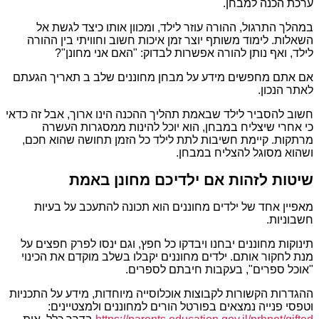
ערכת הכנה למבחן.
במהלך התרגול, ההורה עוזר לילד, ומכוון אותו כיצד לגשת אל
השאלות. לימוד משותף יוצר זמן איכות חשוב וחוויתי בין ההורה
לילד, ואף נותן להורה אפשרות לבדוק: "האם אני מחונן"?
אם אתם מחפשים מידע על מבחן מחוננים שלב ב תאריך הגעתם
לאתר הנכון.
חשוב להסביר לילד שבאמת תהליך ההכנה הינו ארוך, אבל זה כדאי
כי אחרי שיצליח במבחן, הוא יוכל להינות ממסגרות העשרה
מרתקות. קיימת חשיבות לתת לילד כל הזמן תחושה שהוא חכם,
ושהוא מסוגל להצליח במבחן.
שיטות לזהות אם ילדיכם מחונן באמת
מאפיין אחד של ילדים מחוננים הוא תכונה להתעכב על בעיות
חשבוניות.
תינוקות מחוננים יבחנו ויבדקו כל חפץ, וגם ינסו לפרק חפצים על
מנת לחקור אותם. ילדים מחוננים יקבלו בשלב מוקדם את הכינוי
"אוכל ספרים", בעקבות חיבתם לספרים.
ההגדרות הקשורות לקבוצות אוכלוסייה מיוחדות, מידע על התכניות
וטפסי פנייה נמצאים בפורטל הורים למחוננים ולמצטיינים: