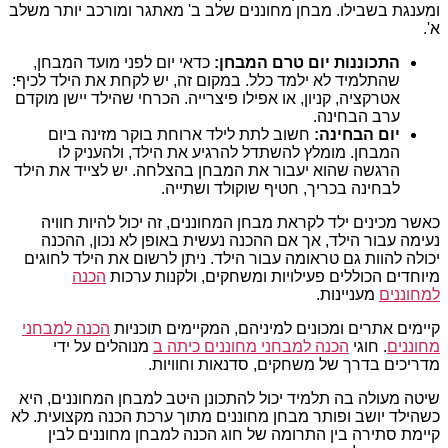
ומענגת בשבילו. מבחן מחוננים שלב ב' מאתגר ומורכב יותר משלב
א'.
התכוננות יום טרם המבחן:
כדאי יום לפני מועד המבחן,
שהתלמיד לא ילמד כלל. במקום זה, יש לקחת את הילד לכיף:
אטרקציה, קניון, או אפילו פיצרייה. הכרחי שהילד יישן מוקדם
ערב הבחינה.
יום הבחינה:
חשוב לתת לילד ארוחת בוקר מזינה ביום
המבחן. מומלץ להשתדל להרגיע את הילד, ולהעניק לו
הרגשה שהוא יעבור את המבחן בהצלחה. יש לצייד את הילד
לבחינה בכריך, חטיף שוקולד ושתייה.
כאשר מכינים ילד לקראת מבחן המחוננים, זה יכול להיות חוויה
נעימה עבור הילד, אך אם ההכנה נעשית באופן לא נכון, ההכנה
יכולה להוות גם טראומה עבור הילד. ניתן לרשום את הילד לחוגים
מיוחדים הכוללים פעילויות ומשחקים, ולקנות ערכות
הכנה
למחוננים
מעניינות.
קיימים אתרים ומכונים למיניהם, המקיימים תוכניות
הכנה למבחני
מחוננים
. חוגי
הכנה למבחני מחוננים כיתה ב
מנוהלים על ידי
מדריכים בדרך של משחקים, סדנאות וחוויות.
שיטה מעולה בה תלמיד יכול להתכונן היטב למבחן המחוננים, היא
כשהילד יושב ופותר מבחן מחוננים מתוך ערכת הכנה מקצועית. לא
קיימת סתירה בין התרומה של חוג הכנה למבחן מחוננים לבין