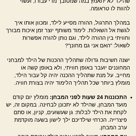
שהילד לא יתאמץ במה שמסובך מדי עבורו, ועשוי
להוות לו טראומה.
במהלך התרגול, ההורה מסייע לילד, ומכוון אותו איך
לגשת אל השאלות. לימוד משותף יוצר זמן איכות מבורך
וחוויתי בין ההורה לילד, וגם נותן להורה אפשרות
לשאול: "האם אני גם מחונן"?
ישנה חשיבות גדולה שתהליך ההכנות של הילד למבחני
המחוננים יועבר באופן חוויתי, ולא באופן קשה או
מחייב. על מנת שתהליך ההכנה יהיה קל עבור הילד,
מומלץ ביותר שכל תהליך הלימוד יהיה בצורת חוויה.
התכוננות 24 שעות לפני המבחן:
מומלץ יום קודם
מועד המבחן, שהילד לא יתכונן לבחינה. במקום זה, יש
לקחת את הילד לבלות: גן שעשועים, קניון, או סתם
פיצרייה. הכרחי שילדיכם ילך לישון בשעה מוקדמת
ערב המבחן.