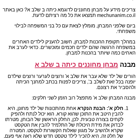
צריכים מידע על מבחן מחוננים לדוגמא כיתה ב שלב א? כאן באתר
mechunanim.co.il תמצאו את כל מה רציתם לדעת.
ביום שלפני המבחן, מומלץ לצאת עם כל בני המשפחה לבילוי
משפחתי.
במהלך תקופת ההכנות למבחן, חשוב להעניק לילדים האחרים
במשפחה הרגשה שהם ילדים חכמים ומוכשרים. כדאי לערב את
האחים כמה שיותר בהכנות למבחן.
מבנה
מבחן מחוננים כיתה ב שלב א
הורים של ילד שלא עבר את שלב א' ורוצים לערער ורוצים שילדם
יופנה בכל זאת לשלב ב', צריכים לפנות בכתב למחנך הכיתה
ולהסביר את רצונם.
מבנה המבחן שלב א' מתפצל רוב הזמן לשני חלקים:
חלק א': הבנת הנקרא
אחת מהתכונות של ילד מחונן, היא
להבין היטב את התוכן שהוא קורא. הוא יכול לנתח ולהפיק
לקחים בצורה טבעית. לכן, החלק הראשון של הבוחן, מטרתו
לבדוק את מידת היכולת של התלמיד להבין את הטקסט
שקרא ולהשיב על מגוון שאלות הקשורות לטקסט. המטרה
של חלק זה, היא להכיר לילד טקסט חדש שלא ראה אף פעם,