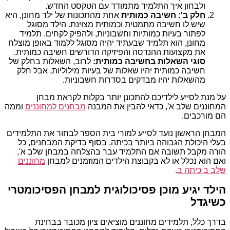
ולבחון איך התלמיד מתמודד עם הטקסט החדש.
חלק ב': חשיבה כמותית
אחת מהתכונות של ילד מחונן, היא
שיש לו חשיבה מתמטית וכמותית מצוינת. הילד מסוגל
לפתור בעיות כמותיות וחשבוניות, ולהפיק לקחים. תלמיד
מחונן, הוא תלמיד שבעתיד יהיה מסוגל ללמוד באופן מוצלח
את מקצועות ההנדסה והפיזיקה הדורשים חשיבה כמותית.
סוגי השאלות בחשיבה כמותית:
לרוב, השאלות בחלק של
חשיבה כמותית יהיו שאלות של בעיות מילוליות, אבל חלק
מהשאלות יהיו מבדקים בסדרות חשבוניות.
על מנת לסייע לילדיכם להתכונן יותר בקלות לקראת מבחן
המחוננים שלב א', כדאי להבין את המבנה
מבחנים למחוננים
וממה
הם מורכבים.
המבחן הראשון נועד לסייע למורי בית הספר לבחור את התלמידים
בעלי היכולת הגבוהה ביותר בכיתה. בסוף בדיקת המבחנים, כל
הורה מקבל תשובה אם התלמיד עבר בהצלחה במבחן שלב א',
ואם הוא נכלל או לא בקבוצת הילדים המוזמנים למבחן
מחוננים
שלב ב כיתה ב
.
הילד יגיע מוכן פסיכולוגית למבחן הפסיכומטרי
כשיגדל
בדרך כלל, תלמידים מחוננים מוציאים ציון מכובד בבחינת