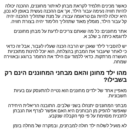
כאשר מכינים תלמיד לקראת מבחן לאיתור מחוננים, ההכנה יכולה
להיות חוויה נעימה עבור הילד, אך אם ההכנה נעשית באופן לא נכון,
היא יכולה להיות גם טראומה עבורו. על מנת שתהליך ההכנה יהיה
קל עבור הילד, מומלץ מאוד שתהליך הלימוד יהיה בצורת חוויה.
אתר מחוננים: כל מה שאתם צריכים לדעת על מבחן מחוננים
לדוגמא כיתה ב שלב א.
יש להסביר לילד שאכן יש הרבה הכנה שעליו לעבור, אבל זה כדאי
כי לאחר שיעבור את המבחן בהצלחה, הוא יוכל להינות מתוכניות
העשרה מרתקות. כדאי ללמוד עם הילד את החומר ברוגע ובאווירה
שמחה.
מהו ילד מחונן והאם מבחני המחוננים הינם רק
בשבילו?
מאפיין אחד של ילדים מחוננים הוא נטייה להתעסק עם בעיות
חשבוניות.
מבחני המחוננים יתנהלו בשני שלבים. התובנה הריאלית היחידה
שאפשר להפיק מן הבוחנים היא האם אפשר לצרף את הנבחן
לתכנית מסוימת על פי סף הקבלה שנקבע.
לא מועיל לשלוח ילד חולה למבחנים, ובמקרה של מחלה בזמן