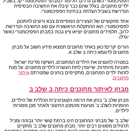
הפסיכומטרי כשהם גדלים. הלימוד למבחני הפסיכומטרי קל בשביל
ילדים מחוננים, בגלל שהם כבר קיבלו את החשיבה הבסיסית
הנדרשת בשביל הצלחה בבחינת הפסיכומטרי.
אחד מהקשיים של הצעירים המסיימים צבא ורוצים להתכונן
לפסיכומטרי, הוא ההתקלות הראשונית עם סוג החשיבה הנדרשת.
לרוב, תלמידים מחוננים יוציאו ציון גבוה במבחן הפסיכומטרי כאשר
יגדלו.
הורים יקרים! כאן באתר מחוננים תמצאו מידע חשוב על מבחן
מחוננים לדוגמא כיתה ב שלב א.
במטרה להעצים את הילדים המחוננים, השיקה מדינת ישראל
תוכניות מיוחדות, שייעודן לתת העשרה לילדים מחוננים. על מנת
לזהות ילדים המחוננים, מתקיימים בוחנים שמטרתם
איתור
מחוננים
.
מבחן לאיתור מחוננים כיתה ב שלב ב
מבחן שלב ב' בוחן את הרמה הקוגניטיבית הכללית של הילדים.
ההפניות לשלב ב' מגיעות מהמכון החיצוני ולאחר מכן מסורות
לילדים.
שלב ב' של מבחני המחוננים הינו ברמת קושי יותר גבוהה ומכיל
תרגילים מסוגים רבים יותר. מבחן מחוננים שלב ב' מתקיים