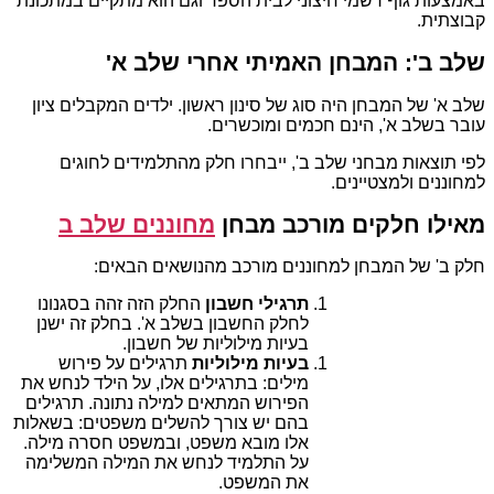
באמצעות גוף רשמי חיצוני לבית הספר וגם הוא מתקיים במתכונת
קבוצתית.
שלב ב': המבחן האמיתי אחרי שלב א'
שלב א' של המבחן היה סוג של סינון ראשון. ילדים המקבלים ציון
עובר בשלב א', הינם חכמים ומוכשרים.
לפי תוצאות מבחני שלב ב', ייבחרו חלק מהתלמידים לחוגים
למחוננים ולמצטיינים.
מאילו חלקים מורכב מבחן
מחוננים שלב ב
חלק ב' של המבחן למחוננים מורכב מהנושאים הבאים:
תרגילי חשבון
החלק הזה זהה בסגנונו
לחלק החשבון בשלב א'. בחלק זה ישנן
בעיות מילוליות של חשבון.
בעיות מילוליות
תרגילים על פירוש
מילים: בתרגילים אלו, על הילד לנחש את
הפירוש המתאים למילה נתונה. תרגילים
בהם יש צורך להשלים משפטים: בשאלות
אלו מובא משפט, ובמשפט חסרה מילה.
על התלמיד לנחש את המילה המשלימה
את המשפט.