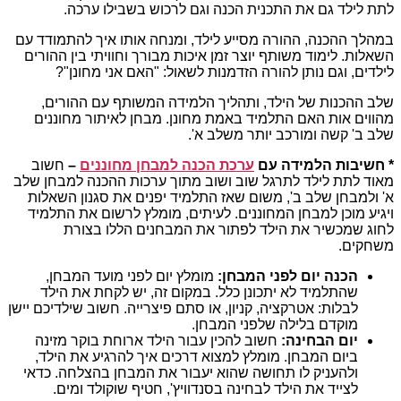
לתת לילד גם את התכנית הכנה וגם לרכוש בשבילו ערכה.
במהלך ההכנה, ההורה מסייע לילד, ומנחה אותו איך להתמודד עם
השאלות. לימוד משותף יוצר זמן איכות מבורך וחוויתי בין ההורים
לילדים, וגם נותן להורה הזדמנות לשאול: "האם אני מחונן"?
שלב ההכנות של הילד, ותהליך הלמידה המשותף עם ההורים,
מהווים אות האם התלמיד באמת מחונן. מבחן לאיתור מחוננים
שלב ב' קשה ומורכב יותר משלב א'.
* חשיבות הלמידה עם
ערכת הכנה למבחן מחוננים
–
חשוב
מאוד לתת לילד לתרגל שוב ושוב מתוך ערכות ההכנה למבחן שלב
א' ולמבחן שלב ב', משום שאז התלמיד יפנים את סגנון השאלות
ויגיע מוכן למבחן המחוננים. לעיתים, מומלץ לרשום את התלמיד
לחוג שמכשיר את הילד לפתור את המבחנים הללו בצורת
משחקים.
הכנה יום לפני המבחן:
מומלץ יום לפני מועד המבחן,
שהתלמיד לא יתכונן כלל. במקום זה, יש לקחת את הילד
לבלות: אטרקציה, קניון, או סתם פיצרייה. חשוב שילדיכם יישן
מוקדם בלילה שלפני המבחן.
יום הבחינה:
חשוב להכין עבור הילד ארוחת בוקר מזינה
ביום המבחן. מומלץ למצוא דרכים איך להרגיע את הילד,
ולהעניק לו תחושה שהוא יעבור את המבחן בהצלחה. כדאי
לצייד את הילד לבחינה בסנדוויץ', חטיף שוקולד ומים.