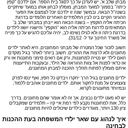
מבחן שלב א', יש לעדכן על כך לסגל בית הספר. אם ילדכם "קפץ
כיתה" בסמוך למועד המבחן, מומלץ לבחון אותו במועד שיתקיים
בשנה"ל הבאה, ובמשך שנה זו ילדכם יוכל לצמצם את הפער
ההגיוני הקיים בינו לבין התלמידים האחרים הלומדים בדרגת
הכיתה אליה הוקפץ – בשנה הבאה הוא ייבחן במבחני שלב ב'
המתאימים לדרגת הכיתה אליה הוא "הוקפץ" והישגיו יושוו לילדים
בדרגת כיתה זו ולא לגילו (שימו לב, יהיה עליכם להגיש על כך פנייה
אל משרד החינוך עד ל- 31/12).
חשוב לזכור שכל המטרה של מבחני המחוננים, היא לאתר ילדים
מחוננים ולא לרצות את ההורים. חשוב ביותר לאתר בגיל מוקדם
האם לילד יש נטייה למחוננות, ורק אם רואים סימני מחוננות אז ורק
אז כדאי לפנות אל צוות ההוראה של הילד, ובעקבות התייעצות
איתם מומלץ לפתוח תהליך ההכנה למבחן המחוננים.
ילדים מחוננים בגיל הרך יחקרו ויבדקו כל חפץ, ואף ינסו לפרק
צעצועים על מנת לחקור אותם. ילדים מחוננים אוהבים ללמוד,
ובמיוחד מתענגים לקרוא.
יש לא מעט ילדים נבונים, אך זה לא אומר שהם מחוננים. בדרך
כלל, אות למחוננות נקבע לפי רמת איי קיו – תלמידים שמקבלים
ציון 130 ויותר, מוגדרים כילדים שיכולים להיות מחוננים.
איך לנהוג עם שאר ילדי המשפחה בעת ההכנות
לבחינה