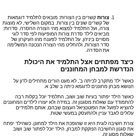
צורות
קשרים בין הצורות: מובאים לתלמיד דוגמאות
של קשרים שונים בין צורות. במקום השלישי, לא מוצגת
צורה, ועל התלמיד למצוא מהי הצורה החסרה. סדרות:
מביאים לילד סדרת צורות המופיעות לפי סדר לוגי
מסויים ביניהן. על התלמיד לפענח מהו העיקרון של
סדר הצורות, ולהחליט מהי הצורה הנכונה המשלימה
את הסדרה.
כיצד מפתחים אצל התלמיד את היכולת
הנדרשת למבחן המחוננים
כאשר ילד מתקרב לכיתה ב', לא מעט הורים מתחילים לדון על
הנושא מבחן מחוננים לדוגמא כיתה ב שלב א.
כאשר הילד יפתור בעיות שוב ושוב, התלמיד יוכל בקלות רבה
להתמודד עם שאלות מסגנון זה. במידה ולא יעזרו לילדים המחוננים
להוציא לפועל את הפוטנציאל העצום שבהם, אותם תלמידים
עלולים לאבד עניין ולהתעסק במעשי שטות.
צורת חשיבה לוגית היא זו שהופכת את הילד למחונן. כשהילד יפתח
את סגנון החשיבה הנזקקת למבחן, הילד יוכל לפתור שוב ושוב
שאלות מסוג זה.