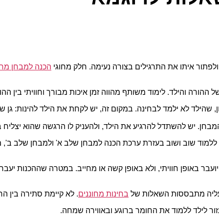
לפתור איתו את התרגילים בצורה נעימה. חלק מחוגי
הכנה למבחן מחו
ההורה והילד. לימוד משותף מהווה זמן איכות מבורך וחוויתי בין ההו
 שהילד לא ילמד לבחינה. במקום זה, יש לקחת את הילד להינות: גן שעש
בחן. יש להשתדל להרגיע את הילד, ולהעניק לו הרגשה שהוא יצליח במ
 ללמוד שוב ושוב בעזרת ערכת הכנה למבחן שלב א' ולמבחן שלב ב', מה
בר באופן חוויתי, ולא באופן קשה או מחייב. במטרה שההכנות יעברו 
 עליה מתבססות השאלות של
בחינות מחוננים
. לא קיימת סתירה בין ה
זור לילד ללמוד את החומר ברוגע ובאווירה שמחה.