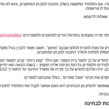
. אם התלמיד מתקשה בשלב ההכנה למבחן המחוננים, והוא לא מתעניי
ות לו טראומה.
 שאלות לדוגמא.
סי פנייה נמצאים בפורטל הורים למחוננים ולמצטיינים:
/prhnet/gifted
 על מנת להוכיח לכולם שבנם "מחונן". חשוב מאוד להבין בגיל מוקדם 
מומלץ לפתוח תהליך ההכנה למבחן המחוננים.
להודיע על כך לסגל בית הספר. אם הילד "קפץ כיתה" קרוב למועד המ
 התלמידים הלומדים בדרגת הכיתה אליה הוקפץ – בשנה הבאה הוא יתי
יהיה עליכם להגיש על כך פנייה אל משרד החינוך עד התאריך 31/12).
מוקדם את הכינוי "אוכל ספרים", בגלל אהבתם לספרים.
 שאפשר להפיק מן הבוחנים היא האם אפשר לקבל את התלמיד לתכני
ניות.
ת לבחינה