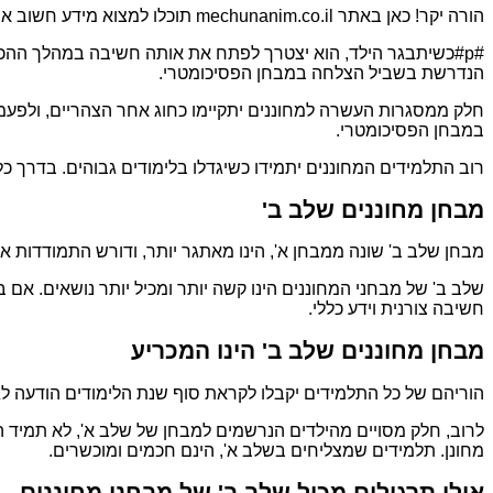
הורה יקר! כאן באתר mechunanim.co.il תוכלו למצוא מידע חשוב אודות מבחן מחוננים כיתה ב שאלות לדוגמא.
#p#כשיתבגר הילד, הוא יצטרך לפתח את אותה חשיבה במהלך ההכ
הנדרשת בשביל הצלחה במבחן הפסיכומטרי.
חלק ממסגרות העשרה למחוננים יתקיימו כחוג אחר הצהריים, ולפעמים 
במבחן הפסיכומטרי.
רוב התלמידים המחוננים יתמידו כשיגדלו בלימודים גבוהים. בדרך כלל
מבחן מחוננים שלב ב'
מבחן שלב ב' שונה ממבחן א', הינו מאתגר יותר, ודורש התמודדות אי
שלב ב' של מבחני המחוננים הינו קשה יותר ומכיל יותר נושאים. אם 
חשיבה צורנית וידע כללי.
מבחן מחוננים שלב ב' הינו המכריע
הוריהם של כל התלמידים יקבלו לקראת סוף שנת הלימודים הודעה לג
לרוב, חלק מסויים מהילדים הנרשמים למבחן של שלב א', לא תמיד היה
מחונן. תלמידים שמצליחים בשלב א', הינם חכמים ומוכשרים.
אילו תרגילים מכיל שלב ב' של מבחני מחוננים