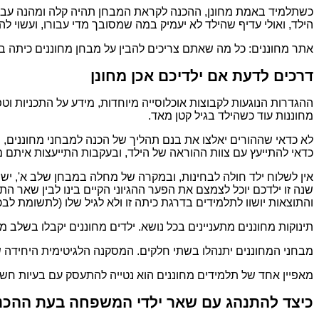
כשתלמיד באמת מחונן, ההכנה לקראת המבחן תהיה קלה ומהנה עבורו
הילד, ואולי עדיף שהילד לא יעמיק במה שמסובך מדי עבורו, ועשוי להו
אתר מחוננים: כל מה שאתם צריכים להבין על מבחן מחוננים כיתה ב
דרכים לדעת אם ילדיכם אכן מחונן
ההגדרות הנוגעות לקבוצות אוכלוסייה מיוחדות, מידע על התכניות וטפ
מחוננות עוד כשהילד בגיל קטן מאד.
לא כדאי שההורים יאלצו את בנם תהליך של הכנה למבחני מחוננים, רק
כדאי להתייעץ עם צוות ההוראה של הילד, ובעקבות התייעצות איתם 
אין לשלוח ילד חולה לבחינות, ובמקרה של מחלה במבחן שלב א', יש 
שנה זו ילדכם יוכל לצמצם את הפער ההגיוני הקיים בינו לבין שאר
והתוצאות יושוו לתלמידים בדרגת כיתה זו ולא לגיל שלו (לתשומת לבכם, 
תינוקות מחוננים מתעניינים בכל נושא. ילדים מחוננים יקבלו בשלב 
מבחני המחוננים יתנהלו בשתי חלקים. המסקנה הלגיטימית היחידה
מאפיין אחד של תלמידים מחוננים הוא נטייה להתעסק עם בעיות חשבו
כיצד להתנהג עם שאר ילדי המשפחה בעת ההכנו