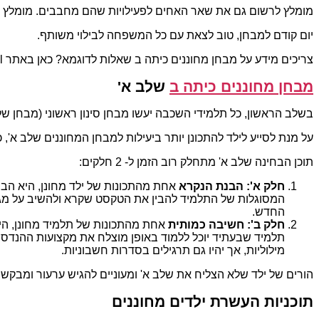
מומלץ לרשום גם את שאר האחים לפעילויות שהם מחבבים. מומלץ 
יום קודם למבחן, טוב לצאת עם כל המשפחה לבילוי משותף.
צריכים מידע על מבחן מחוננים כיתה ב שאלות לדוגמא? כאן באתר mechunanim.co.il תוכלו למצוא את כל מה שחיפשתם.
מבחן מחוננים כיתה ב
שלב א'
בשלב הראשון, כל תלמידי השכבה יעשו מבחן סינון ראשוני (מבחן ש
על מנת לסייע לילד להתכונן יותר ביעילות למבחן המחוננים שלב א',
תוכן הבחינה שלב א' מתחלק רוב הזמן ל- 2 חלקים:
חלק א': הבנת הנקרא
אחת מהתכונות של ילד מחונן, היא הבנ
המסוגלות של התלמיד להבין את הטקסט שקרא ולהשיב על מגו
החדש.
חלק ב': חשיבה כמותית
אחת מהתכונות של תלמיד מחונן, היא
תלמיד שבעתיד יוכל ללמוד באופן מוצלח את מקצועות ההנדסה
מילוליות, אך יהיו גם תרגילים בסדרות חשבוניות.
הורים של ילד שלא הצליח את שלב א' ומעוניים להגיש ערעור ומבקשי
תוכניות העשרת ילדים מחוננים