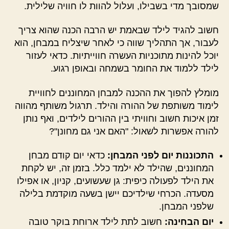
שמסובך מדי בשבילו, ועלול להוות לו חוויה שלילית.
חשוב להגיד לילד שבאמת יש הרבה הכנה שהוא צריך
לעבור, אך התהליך שווה כי לאחר שיצליח במבחן, הוא
יוכל להינות מתוכניות העשרה חווייתיות. כדאי לעזור
לילד ללמוד את החומר בשמחה ובאופן רגוע.
מומלץ להפוך את ההכנה למבחן המחוננים לחוויית
לימוד משותפת של ההורה והילד. תרגול משותף מהווה
זמן איכות חשוב וחוויתי בין ההורים לילדים, ואף נותן
להורה אפשרות לשאול: "האם אני גם מחונן"?
התכוננות יום לפני המבחן:
כדאי יום קודם מבחן
המחוננים, שהילד לא ילמד כלל. בזמן זה, יש לקחת
את הילד לפעולה כיפית: גן שעשועים, קניון, או אפילו
מסעדה. הכרחי שילדיכם יישן בשעה מוקדמת בלילה
שלפני המבחן.
יום הבחינה:
חשוב לתת לילד ארוחת בוקר טובה