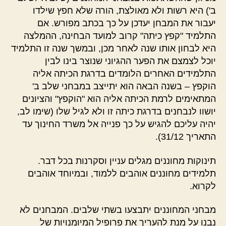
ב') היא רשות ולא מאולצת, הורה שלא חפץ שילדו
יעבור את המבחן יעדכן על כך בכתב מפורש. אם
התלמיד "קפץ כיתה" קרוב למועד הבחינה, ההמלצה
היא לבחון אותו שנה לאחר מכן, ובמשך שנה זו התלמיד
יוכל לצמצם את הפער ההגיוני שנוצר בינו לבין
התלמידים האחרים הלומדים בדרגת הכיתה אליה
הוקפץ – בשנה הבאה הוא יתייצב במבחני שלב ב'
המתאימים לרמת הכיתה אליה הוא "הוקפץ" והציונים
יושוו לנבחנים בדרגת כיתה זו ולא לגיל שלו (שימו לב,
יהיה עליכם להגיש על כך פנייה אל משרד החינוך עד
התאריך 31/12).
תינוקות מחוננים מגלים עניין וסקרנות בכל דבר.
תלמידים מחוננים אוהבים ללמוד, ובמיוחד אוהבים
לקרוא.
מבחני המחוננים יתבצעו בשתי שלבים. המבחנים לא
נבנו על מנת להעריך את פרופיל המיומנויות של