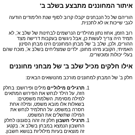
איתור המחוננים מתבצע בשלב ב'
הוריהם של כל הנבחנים יקבלו קרוב לסוף שנת הלימודים הודעה
לגבי שייכות או לא לתכנית.
רוב הזמן, אחוז נתון מהילדים הנרשמים לבחינות של שלב א', לא
תמיד היה צריך לעשות כן, אבל ניגשים בעקבות דרישה מצד
ההורים, ולכן, שלב ב' של מבחן המחוננים הינו מבחן הסינון
האמיתי, הקובע מיהו מחונן. ילדים שמצליחים בשלב א', מוכח שהם
בעלי יכולות ומוכשרים.
אילו חלקים מכיל שלב ב' של מבחני מחוננים
חלק ב' של המבחן למחוננים מורכב מהנושאים הבאים:
תרגילים מילוליים
מילים ופירושם: בחלק
הזה, על הילד לנחש את הפירוש המתאים
למילה מסוימת. השלמת משפטים:
בשאלות אלו מובא משפט, ומילה אחת
חסרה במשפט. על התלמיד לנחש את
המילה שתשלים את המשפט.
תרגילי חשבון
חלק זה זהה בסגנונו לחלק
החשבון הנמצא במבחן בשלב א'. בקטע
זה מוצאים בעיות מילוליות בנושא חשבון.