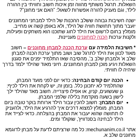
השאלות. תרגול משותף מהווה זמן איכות חשוב וחוויתי בין ההורה
לילד, וגם מעניק להורה אפשרות לשאול: "האם אני מחונן"?
ישנה חשיבות גבוהה ששלב ההכנות של הילד למבחני המחוננים
יועבר מתוך תחושת חוויה של הילד, ולא באופן קשה או מחייב.
מומלץ בחום לרשום את הילד לחוג שתוכנו הוא משחקים ופעילות,
ולקנות ערכות
הכנה למחוננים
מעניינות.
* חשיבות הלמידה עם
ערכת הכנה למבחן מחוננים
–
חשוב
מאוד לכוון את הילד לתרגל שוב ושוב מתוך ערכת הכנה למבחן
שלב א' ולמבחן שלב ב', מהסיבה שאז התלמיד יפנים את סגנון
השאלות ויגיע מוכן למבחן המחוננים. חיוני מאוד שהילד ילמד בדרך
שיהיה לו חוויתי.
הכנה יום קודם הבחינה:
כדאי יום לפני מועד המבחן,
שהתלמיד לא יתכונן כלל. בזמן זה, יש לקחת את הילד לכיף:
גן שעשועים, קניון, או אפילו פיצרייה. חשוב מאד שהילד ילך
לישון בשעה מוקדמת בלילה שלפני המבחן.
יום המבחן:
חשוב להכין עבור הילד ארוחת בוקר טובה ביום
המבחן. מומלץ למצוא דרכים איך להרגיע את הילד, ולהעניק
לו תחושה שהוא יעבור את המבחן בהצלחה. כדאי לצייד את
הילד לבחינה בסנדוויץ', שוקולד ומים.
אתר mechunanim.co.il: כל מה שרציתם לדעת על מבחן לדוגמא
מחוננים שלב א.