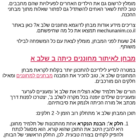
מומלץ לרשום גם את הילדים האחרים לפעילויות שהם מחבבים.
טוב לתת לשאר האחים להשתדל גם לפתור שאלות מתוך מבחני
ההכנה.
צריכים מידע אודות מבחן לדוגמא מחוננים שלב א? כאן באתר
mechunanim.co.il תמצאו את כל מה שחיפשתם.
24 שעות לפני המבחן, מומלץ לצאת עם כל המשפחה לבילוי
משותף.
מבחן לאיתור מחוננים כיתה ב שלב א
במטרה לסייע לילדיכם להתכונן יותר בקלות לקראת מבחן
המחוננים שלב א', טוב להכיר את המבנה
מבחנים למחוננים
ומאילו
חלקים הם מורכבים.
הורים של תלמיד שלא הצליח את שלב א' ומעוניים לערער
ומעוניינים שילדם יופנה בכל מקרה לשלב ב', יצטרכו לפנות דרך
מכתב אל מורה הכיתה ולנמק את סיבותיהם.
תוכן המבחן שלב א' מתחלק רוב הזמן ל- 2 חלקים:
חלק א': הבנת הנקרא
אחת מהתכונות של תלמיד מחונן,
היא להבין היטב את התוכן שהוא קורא. הוא מסוגל לנתח
ולהפיק לקחים בצורה טבעית. לכן, החלק הראשוני של הבוחן,