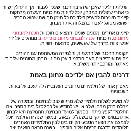
יש להגיד לילד שאכן יש הרבה הכנה שעליו לעבור, אך התהליך שווה
כי אחרי שיצליח במבחן, יוכל להינות מתוכניות העשרה מרתקות.
קיימת חשיבות להעניק לילדיכם כל הזמן תחושה שהוא מבריק,
ושהוא מסוגל לעבור בהצלחה את המבחן.
קיימים אתרים ומכונים שונים, המציעים תוכניות
הכנה למבחני
מחוננים
. תוכניות
הכנה למבחני מחוננים כיתה ב
מנוהלים על ידי
אנשי צוות בדרך של שעשועים, סדנאות וחוויות.
תקופת ההכנה של התלמיד, והלמידה המשותפת עם ההורים,
מהווים אינדיקציה האם התלמיד אכן מחונן. מבחן מחוננים שלב ב'
מאתגר ומורכב יותר משלב א'.
דרכים להבין אם ילדיכם מחונן באמת
מאפיין אחד של תלמידים מחוננים הוא נטייה להתעכב על בעיות
חשבוניות.
לא מועיל לשלוח תלמיד שלא מרגיש טוב לבחינות, ובמקרה של
מחלה בזמן מבחן שלב א', יש להודיע על כך לסגל בית הספר. אם
התלמיד "קפץ כיתה" בסמוך למועד הבחינה, ההמלצה היא לבחון
אותו במועד שיתקיים בשנה"ל הבאה, ובמשך שנה זו התלמיד יוכל
לצמצם את הפער הטבעי הקיים בינו לבין התלמידים האחרים
הלומדים בדרגת הכיתה אליה הוקפץ – בשנה הבאה הוא יתייצב