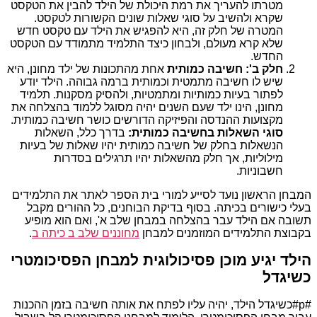
מטרתו להעריך את רמת היכולת של הילד להבין את הטקסט
שקרא ולהשיב על סוגי שאלות שונים הקשורות לטקסט.
המטרה של חלק זה, היא להפגיש את הילד עם טקסט חדש
שלא קרא מעולם, ולבחון כיצד התלמיד מתמודד עם הטקסט
החדש.
חלק ב': חשיבה כמותית
אחת מהתכונות של ילד מחונן, היא
שיש לו חשיבה מתמטית וכמותית ברמה גבוהה. הילד יודע
לפתור בעיות כמותיות ומתמטיות, ולהסיק מסקנות. תלמיד
מחונן, הינו ילד שעם השנים יהיה מסוגל ללמוד בהצלחה את
מקצועות ההנדסה והפיזיקה הדורשים כושר חשיבה כמותית.
סוגי השאלות בחשיבה כמותית:
בדרך כלל, השאלות
הנשאלות בחלק של חשיבה כמותית יהיו שאלות של בעיות
מילוליות, אך חלק מהשאלות יהיו תרגילים בסדרות
חשבוניות.
המבחן הראשון נועד לסייע למורי בית הספר לאתר את התלמידים
בעלי כישורים בכיתה. בסוף בדיקת הבוחנים, כל ההורים מקבל
תשובה אם הילד עבר בהצלחה במבחן שלב א', ואם הוא מופיע
בקבוצת התלמידים המוזמנים למבחן
מחוננים שלב ב כיתה ב
.
הילד יגיע מוכן פסיכולוגית למבחן הפסיכומטרי
כשיגדל
#p#כשיגדל הילד, יהיה עליו לפתח את אותה חשיבה בזמן ההכנות