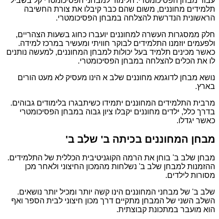
עבור מבחן הפסיכומטרי. הלימוד למבחני הפסיכומטרי קל בשביל
תלמידים מחוננים, משום שהם כבר קיבלו את צורת החשיבה
הראשונית הנדרשת להצלחה במבחן הפסיכומטרי.
חלק ממסגרות העשרה למחוננים יועברו כחוג בשעות הצהריים,
ולפעמים יוזמנו התלמידים לבוקר חוויתי ומעשיר במרכז למידה.
כאשר מכינים תלמיד בעל יכולות למבחן המחוננים, למעשה נותנים
לו את הכלים להצלחה במבחן הפסיכומטרי.
נושא מבחן לדוגמא מחוננים שלב א הינו מעסיק לא מעט הורים
בארץ.
מרבית התלמידים המחוננים יתמידו כשיתבגרו בלימודים גבוהים.
בדרך כלל, ילדים מחוננים יקבלו ציון גבוה במבחן הפסיכומטרי
כאשר יגדלו.
מבחן המחוננים בכיתה ב' שלב ב'
מבחן שלב ב' בוחן את הרמה הקוגניטיבית הכללית של התלמידים.
ההזמנות למבחן שלב ב' נשלחות מהמכון החיצוני ולאחר מכן
מסורות לילדים.
שלב ב' של מבחני המחוננים הינו קשה יותר ומכיל יותר נושאים.
השלב השני של המבחן מתקיים דרך מכון חיצוני לבית הספר ואף
הוא מועבר במתכונת קבוצתית.