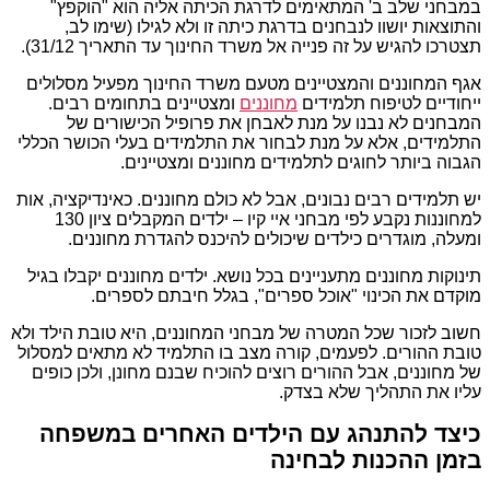
במבחני שלב ב' המתאימים לדרגת הכיתה אליה הוא "הוקפץ"
והתוצאות יושוו לנבחנים בדרגת כיתה זו ולא לגילו (שימו לב,
תצטרכו להגיש על זה פנייה אל משרד החינוך עד התאריך 31/12).
אגף המחוננים והמצטיינים מטעם משרד החינוך מפעיל מסלולים
ייחודיים לטיפוח תלמידים
מחוננים
ומצטיינים בתחומים רבים.
המבחנים לא נבנו על מנת לאבחן את פרופיל הכישורים של
התלמידים, אלא על מנת לבחור את התלמידים בעלי הכושר הכללי
הגבוה ביותר לחוגים לתלמידים מחוננים ומצטיינים.
יש תלמידים רבים נבונים, אבל לא כולם מחוננים. כאינדיקציה, אות
למחוננות נקבע לפי מבחני איי קיו – ילדים המקבלים ציון 130
ומעלה, מוגדרים כילדים שיכולים להיכנס להגדרת מחוננים.
תינוקות מחוננים מתעניינים בכל נושא. ילדים מחוננים יקבלו בגיל
מוקדם את הכינוי "אוכל ספרים", בגלל חיבתם לספרים.
חשוב לזכור שכל המטרה של מבחני המחוננים, היא טובת הילד ולא
טובת ההורים. לפעמים, קורה מצב בו התלמיד לא מתאים למסלול
של מחוננים, אבל ההורים רוצים להוכיח שבנם מחונן, ולכן כופים
עליו את התהליך שלא בצדק.
כיצד להתנהג עם הילדים האחרים במשפחה
בזמן ההכנות לבחינה