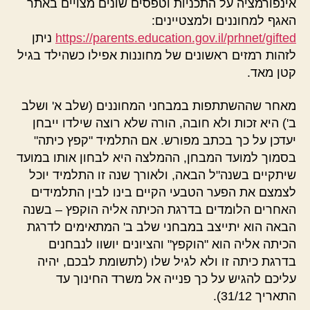
אינפורמציה על התכניות וטפסים שונים מצויים באתר
האגף למחוננים ולמצטיינים:
https://parents.education.gov.il/prhnet/gifted
ניתן
לזהות רמזים ראשונים של מחוננות אפילו כשהילד בגיל
קטן מאד.
מאחר שההשתתפות במבחני המחוננים (שלב א' ושלב
ב') היא זכות ולא חובה, הורה שלא רוצה שילדו ייבחן
יעדכן על כך בכתב מפורש. אם התלמיד "קפץ כיתה"
בסמוך למועד המבחן, ההמלצה היא לבחון אותו במועד
שיתקיים בשנה"ל הבאה, ולאורך שנה זו התלמיד יוכל
לצמצם את הפער הטבעי הקיים בינו לבין התלמידים
האחרים הלומדים בדרגת הכיתה אליה הוקפץ – בשנה
הבאה הוא יתייצב במבחני שלב ב' המתאימים לדרגת
הכיתה אליה הוא "הוקפץ" והציונים יושוו לנבחנים
בדרגת כיתה זו ולא לגיל שלו (לתשומת לבכם, יהיה
עליכם להגיש על כך פנייה אל משרד החינוך עד
התאריך 31/12).