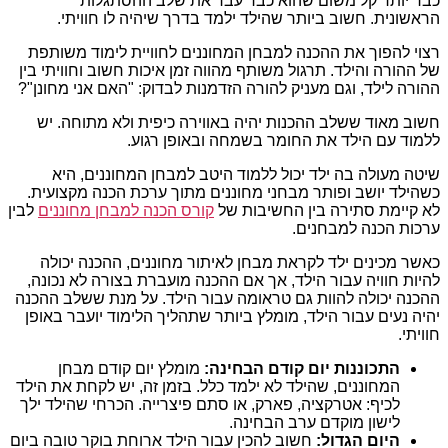
כבר יותר קל משום שהוא כבר עבר את שלב ההסתגלות
הראשונית. חשוב ביותר שהילד ילמד בדרך שיהיה לו חוויתי.
רצוי להפוך את ההכנה למבחן המחוננים לחוויית לימוד משותפת
של ההורה והילד. תרגול משותף מהווה זמן איכות חשוב וחוויתי בין
ההורה לילד, וגם מעניק להורה הזדמנות לבדוק: "האם אני מחונן"?
חשוב מאוד ששלב ההכנות יהיה באווירה כיפית ולא מתוחה. יש
ללמוד עם הילד את החומר בשמחה ובאופן רגוע.
שיטה מעולה בה ילד יכול ללמוד היטב למבחן המחוננים, היא
כשהילד יושב ופותר מבחני מחוננים מתוך ערכת הכנה מקצועית.
לא קיימת סתירה בין החשיבות של
קורס הכנה למבחן מחוננים
לבין
ערכות הכנה למבחנים.
כאשר מכינים ילד לקראת מבחן לאיתור מחוננים, ההכנה יכולה
להיות חוויה עבור הילד, אך אם ההכנה מועברת בצורה לא נכונה,
ההכנה יכולה להוות גם טראומה עבור הילד. על מנת ששלב ההכנה
יהיה נעים עבור הילד, מומלץ ביותר שתהליך הלימוד יועבר באופן
חוויתי.
התכוננות יום קודם הבחינה:
מומלץ יום קודם מבחן
המחוננים, שהילד לא ילמד כלל. בזמן זה, יש לקחת את הילד
לכיף: אטרקציה, פארק, או סתם פיצרייה. הכרחי שהילד ילך
לישון מוקדם ערב הבחינה.
היום הגדול:
חשוב להכין עבור הילד ארוחת בוקר טובה ביום