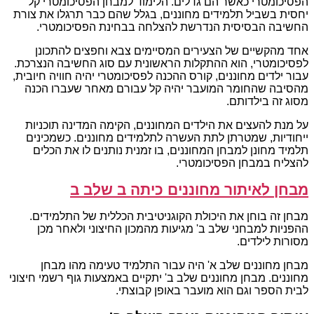
הפסיכומטרי כאשר הם גדלים. הלימוד למבחן הפסיכומטרי קל
יחסית בשביל תלמידים מחוננים, בגלל שהם כבר תרגלו את צורת
החשיבה הבסיסית הנדרשת להצלחה בבחינת הפסיכומטרי.
אחד מהקשיים של הצעירים המסיימים צבא וחפצים להתכונן
לפסיכומטרי, הוא ההתקלות הראשונית עם סוג החשיבה הנצרכת.
עבור ילדים מחוננים, קורס ההכנה לפסיכומטרי יהיה חוויה חיובית,
מהסיבה שהחומר המועבר יהיה קל עבורם מאחר שעברו הכנה
מסוג זה בילדותם.
על מנת להעצים את הילדים המחוננים, הקימה המדינה תוכניות
ייחודיות, שמטרתן לתת העשרה לתלמידים מחוננים. כשמכינים
תלמיד מחונן למבחן המחוננים, בו זמנית נותנים לו את הכלים
להצליח במבחן הפסיכומטרי.
מבחן לאיתור מחוננים כיתה ב שלב ב
מבחן זה בוחן את היכולת הקוגניטיבית הכללית של התלמידים.
ההפניות למבחני שלב ב' מגיעות מהמכון החיצוני ולאחר מכן
מסורות לילדים.
מבחן מחוננים שלב א' היה עבור התלמיד טעימה מהו מבחן
מחוננים. מבחן מחוננים שלב ב' יתקיים באמצעות גוף רשמי חיצוני
לבית הספר וגם הוא מועבר באופן קבוצתי.