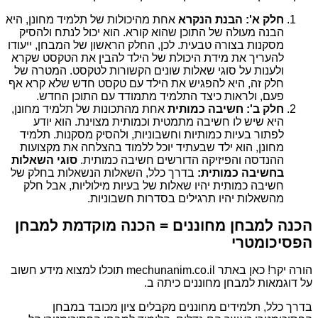
חלק א': הבנת הנקרא
אחת מהיכולות של תלמיד מחונן, היא
הבנה מעולה של התוכן שהוא קורא. הוא יכול לנתח ולהסיק
מסקנות בצורה טבעית. לכן, החלק הראשון של המבחן, ייעודו
להעריך את מידת היכולת של הילד להבין את הטקסט שקרא
ולענות על סוגי שאלות שונים הקשורות לטקסט. המטרה של
חלק זה, היא להפגיש את הילד עם טקסט חדש שלא קרא אף
פעם, ולראות כיצד התלמיד מתמודד עם התוכן החדש.
חלק ב': חשיבה כמותית
אחת מהתכונות של תלמיד מחונן,
היא שיש לו חשיבה מתמטית וכמותית מצוינת. הוא יודע
לפתור בעיות כמותיות וחשבוניות, ולהסיק מסקנות. תלמיד
מחונן, הוא ילד שבעתיד יוכל ללמוד בהצלחה את מקצועות
ההנדסה והפיזיקה הדורשים חשיבה כמותית.
סוגי השאלות
בחשיבה כמותית:
בדרך כלל, השאלות הנשאלות בחלק של
חשיבה כמותית יהיו שאלות של בעיות מילוליות, אבל חלק
מהשאלות יהיו תרגילים בסדרות חשבוניות.
הכנה למבחן מחוננים = הכנה מוקדמת למבחן
הפסיכומטרי
הורה יקר! כאן באתר mechunanim.co.il תוכלו למצוא מידע חשוב
על דוגמאות למבחן מחוננים כיתה ב.
בדרך כלל, תלמידים מחוננים מקבלים ציון מכובד במבחן