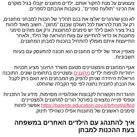
צעצועים על מנת לחקור אותם. ילדים מחוננים יקבלו בגיל מוקדם
את הכינוי "תולעת ספרים", בעקבות אהבתם לספרים.
לא נכון שההורים יאלצו את בנם תהליך של הכנות למבחני מחוננים,
רק על מנת להראות לכל העולם שבנם "מחונן". חשוב מאוד לזהות
בגיל צעיר האם לילד יש סימנים למחוננות, ורק אם מזהים סימני
מחוננות אז כדאי להתייעץ עם צוות ההוראה של הילד, ולאחר
התייעצות איתם מומלץ להתחיל בהכנות למבחן המחוננים.
מאפיין אחד של ילדים מחוננים הוא תכונה להתעסק עם בעיות
חשבוניות.
אגף המחוננים והמצטיינים מטעם משרד החינוך מציע תכניות
ייחודיות לטיפוח ילדים
מחוננים
ומצטיינים בתחומים שונים. התובנה
הריאלית היחידה שניתן להפיק מן המבחנים היא האם ניתן לקבל
את הנבחן לתכנית נתונה לפי סף הקבלה שהוחלט.
ההגדרות הקשורות לקבוצות אוכלוסייה מסוימות, מידע על התכניות
וטפסי פנייה נמצאים בפורטל הורים למחוננים ולמצטיינים:
https://parents.education.gov.il/prhnet/gifted
אפשר לזהות
סימנים ראשונים של מחוננות אפילו כשהילד תינוק.
איך להתנהג עם הילדים האחרים במשפחה
בעת ההכנות למבחן