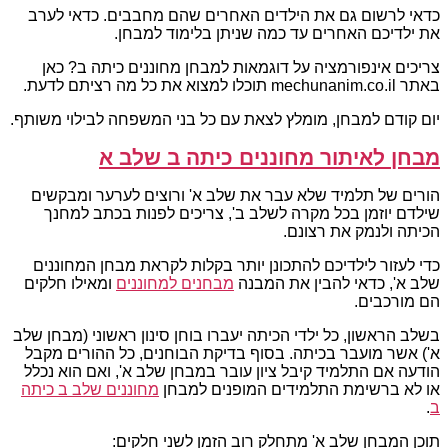
כדאי לרשום גם את הילדים האחרים שהם מחבבים. כדאי לערב
את ילדיכם האחרים עד כמה שניתן בלימוד למבחן.
צריכים אינפורמציה על דוגמאות למבחן מחוננים כיתה ב? כאן
באתר mechunanim.co.il תוכלו למצוא את כל מה רציתם לדעת.
יום קודם למבחן, מומלץ לצאת עם כל בני המשפחה לבילוי משותף.
מבחן לאיתור מחוננים כיתה ב שלב א
הורים של תלמיד שלא עבר את שלב א' ורוצים לערער ומבקשים
שילדם יוזמן בכל מקרה לשלב ב', צריכים לפנות בכתב למחנך
הכיתה ולנמק את רצונם.
כדי לעזור לילדיכם להתכונן יותר בקלות לקראת מבחן המחוננים
שלב א', כדאי להבין את המבנה
מבחנים למחוננים
ומאילו חלקים
הם מורכבים.
בשלב הראשון, כל ילדי הכיתה יעברו בוחן סינון ראשוני (מבחן שלב
א') אשר מועבר בכיתה. בסוף בדיקת הבוחנים, כל ההורים מקבל
הודעה אם התלמיד קיבל ציון עובר במבחן שלב א', ואם הוא נכלל
או לא ברשימת התלמידים המופנים למבחן
מחוננים שלב ב כיתה
ב
.
תוכן המבחן שלב א' מתחלק רוב הזמן לשני חלקים: