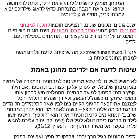
המבחן. מומלץ להשתדל להרגיע את הילד, ולתת לו תחושה
שהוא יעבור את המבחן בהצלחה. כדאי לדאוג שילדיכם יביא
למבחן כריך, חטיף שוקולד ומים.
ישנם גופים ומכונים שונים, המציעים תוכניות
הכנה למבחני
מחוננים
. חלק מחוגי
הכנה למבחן מחוננים
, הינם חוגים חווייתיים
המוענקים על ידי מדריכים מקצועיים המתמחים בפעילויות עם
ילדים.
אתר mechunanim.co.il: כל מה שרציתם לדעת על דוגמאות
למבחן מחוננים כיתה ב.
שיטות לדעת אם ילדיכם מחונן באמת
לא מועיל לשלוח ילד שלא מרגיש טוב למבחנים, ובמקרה של מחלה
בזמן מבחן שלב א', יש לעדכן על כך לצוות בית הספר. אם הילד
"קפץ כיתה" בסמוך למועד הבחינה, ההמלצה היא לבחון אותו
במועד שיתקיים בשנה"ל הבאה, ולאורך שנה זו התלמיד יוכל
לצמצם את הפער ההגיוני הקיים בינו לבין שאר התלמידים הלומדים
בדרגת הכיתה אליה הוקפץ – בשנה לאחר מכן הוא ייבחן במבחני
שלב ב' המתאימים לרמת הכיתה אליה הוא "הוקפץ" והישגיו יושוו
לילדים בדרגת כיתה זו ולא לגיל שלו (שימו לב, יהיה עליכם להגיש
על זה בקשה אל משרד החינוך עד התאריך 31/12).
ילדים מחוננים בגיל הרך יבחנו ויבדקו כל חפץ, ואף ינסו לפרק