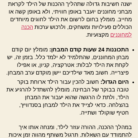
ישנה חשיבות גדולה שתהליך ההכנות של הילד לקראת
מבחני מחוננים יועבר באופן חוויתי, ולא באופן קשה או
מחייב. מומלץ בחום לרשום את הילד לחוגים מיוחדים
הכוללים פעילויות ומשחקים, ולרכוש ערכות
הכנה
למחוננים
מקצועיות.
התכוננות 24 שעות קודם המבחן:
מומלץ יום קודם
מבחן המחוננים, שהתלמיד לא ילמד כלל. בזמן זה, יש
לקחת את הילד לבלות: אטרקציה, קניון, או אפילו
פיצרייה. חשוב מאד שילדיכם יישן מוקדם ערב המבחן.
היום הגדול:
חשוב להכין עבור הילד ארוחת בוקר
טובה בבוקר של הבחינה. מומלץ להשתדל להרגיע את
הילד, ולתת לו הרגשה שהוא יעבור את המבחן
בהצלחה. כדאי לצייד את הילד למבחן בסנדוויץ',
חטיף שוקולד ושתייה.
במהלך ההכנה, ההורה עוזר לילד, ומנחה אותו איך
להתמודד עם השאלות. תרגול משותף מהווה זמן איכות