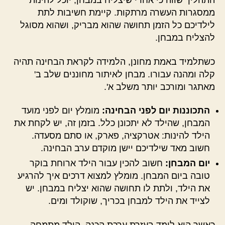
התהליך שווה כי אחרי שיצליח במבחן, יוכל להינות
ממסגרות העשרה מרתקות. קיימת חשיבות לתת
לילדיכם כל הזמן תחושה שהוא מבריק, ושהוא מסוגל
להצליח במבחן.
כשתלמיד באמת מחונן, הלמידה לקראת הבחינה תהיה
קלה ומהנה עבורו. מבחן לאיתור מחוננים שלב ב'
מאתגר ומורכב יותר משלב א'.
התכוננות יום לפני הבחינה:
מומלץ יום לפני מועד
המבחן, שהילד לא יתכונן כלל. בזמן זה, יש לקחת את
הילד להינות: אטרקציה, פארק, או סתם מסעדה.
חשוב מאד שילדיכם יישן מוקדם ערב הבחינה.
יום המבחן:
חשוב להכין עבור הילד ארוחת בוקר
טובה ביום המבחן. מומלץ למצוא דרכים איך להרגיע
את הילד, ולתת לו תחושה שהוא יצליח במבחן. יש
לצייד את הילד למבחן בכריך, שוקולד ומים.
כאשר הוא לומד בעזרת ערכת הכנה, הילד מתמחה