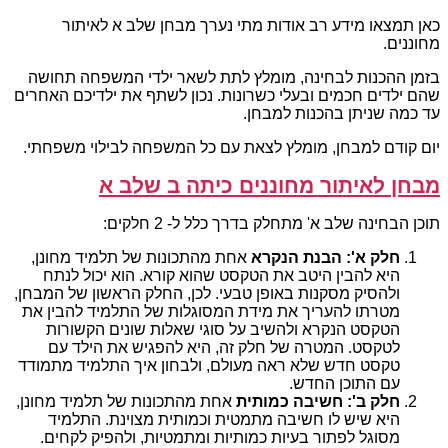
כאן תמצאו מידע רב אודות מתי נערך מבחן שלב א לאיתור
מחוננים.
בזמן ההכנות לבחינה, מומלץ לתת לשאר ילדי המשפחה תחושה
שהם ילדים חכמים ובעלי כשרונות. נכון לשתף את ילדיכם האחרים
עד כמה שניתן בהכנות למבחן.
יום קודם למבחן, מומלץ לצאת עם כל המשפחה לבילוי משפחתי.
מבחן לאיתור מחוננים כיתה ב שלב א
תוכן הבחינה שלב א' מתחלק בדרך כלל ל- 2 חלקים:
חלק א': הבנת הנקרא
אחת מהתכונות של תלמיד מחונן,
היא להבין היטב את הטקסט שהוא קורא. הוא יכול לנתח
ולהסיק מסקנות באופן טבעי. לכן, החלק הראשון של המבחן,
מטרתו להעריך את מידת המסוגלות של התלמיד להבין את
הטקסט הנקרא ולהשיב על סוגי שאלות שונים הקשורות
לטקסט. המטרה של חלק זה, היא להפגיש את הילד עם
טקסט חדש שלא ראה מעולם, ולבחון איך התלמיד מתמודד
עם התוכן החדש.
חלק ב': חשיבה כמותית
אחת מהתכונות של תלמיד מחונן,
היא שיש לו חשיבה מתמטית וכמותית מצוינת. התלמיד
מסוגל לפתור בעיות כמותיות ומתמטיות, ולהפיק לקחים.