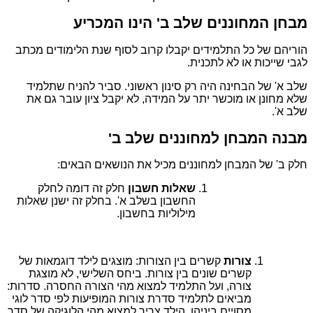
מבחן המחוננים שלב ב' הינו המכריע
הוריהם של כל התלמידים יקבלו קרוב לסוף שנת הלימודים מכתב
לגבי שייכות או לא לתכנית.
שלב א' של הבחינה היה רק סינון ראשוני. סביר להניח שתלמיד
שלא מחונן או מוכשר יתר על המידה, לא יקבל ציון עובר גם את
שלב א'.
מבנה המבחן למחוננים שלב ב'
חלק ב' של המבחן למחוננים מכיל את הנושאים הבאים:
שאלות חשבון
חלק זה דומה לחלק
החשבון בשלב א'. בחלק זה ישנן שאלות
מילוליות בחשבון.
צורות
קשרים בין הצורות: מוצגים לילד דוגמאות של
קשרים שונים בין צורות. ביחס השלישי, לא מוצגת
צורה, ועל התלמיד למצוא מהי הצורה החסרה. סדרות:
מביאים לתלמיד סדרת צורות המופיעות לפי סדר לוגי
מסויים ביניהן. הילד צריך למצוא מהי הלוגיקה של סדר