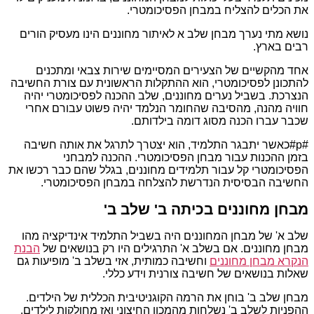
את הכלים להצליח במבחן הפסיכומטרי.
נושא מתי נערך מבחן שלב א לאיתור מחוננים הינו מעסיק הורים
רבים בארץ.
אחד מהקשיים של הצעירים המסיימים שירות צבאי ומתכנים
להתכונן לפסיכומטרי, הוא ההתקלות הראשונית עם צורת החשיבה
הנצרכת. בשביל נערים מחוננים, שלב ההכנה לפסיכומטרי יהיה
חוויה מהנה, מהסיבה שהחומר הנלמד יהיה פשוט עבורם אחרי
שכבר עברו הכנה מסוג דומה בילדותם.
#p#כאשר יתבגר התלמיד, הוא יצטרך לתרגל את אותה חשיבה
בזמן ההכנות עבור מבחן הפסיכומטרי. ההכנה למבחני
הפסיכומטרי קל עבור תלמידים מחוננים, בגלל שהם כבר רכשו את
החשיבה הבסיסית הנדרשת להצלחה במבחן הפסיכומטרי.
מבחן מחוננים בכיתה ב' שלב ב'
שלב א' של מבחן המחוננים היה בשביל התלמיד אינדיקציה מהו
מבחן מחוננים. אם בשלב א' התרגילים היו רק בנושאים של
הבנת
הנקרא מבחן מחוננים
וחשיבה כמותית, אזי בשלב ב' מופיעות גם
שאלות בנושאים של חשיבה צורנית וידע כללי.
מבחן שלב ב' בוחן את הרמה הקוגניטיבית הכללית של הילדים.
ההפניות לשלב ב' נשלחות מהמכון החיצוני ואז מחולקות לילדים.