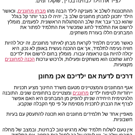
לצייד את הילד לבחינה בכריך, שוקולד ומים.
ההתכוננות לשלב א' מעניקה לילד הבנה מהו
מבחן מחוננים
, וכאשר
הילד יתכונן למבחן מחוננים שלב ב', יהיה לו כבר יותר קל בגלל
שהוא כבר עבר את שלב ההסתגלות הראשונית. לפעמים, מומלץ
לרשום את התלמיד לחוג שמכשיר את התלמיד לפתור את
המבחנים הללו בעזרת משחקים.
כאשר מכינים תלמיד לקראת מבחן לאיתור מחוננים, זה יכול להיות
חוויה נעימה לתלמיד, אך אם ההכנה נעשית באופן לא נכון, היא
יכולה להיות גם טראומה עבורו. מומלץ בחום לרשום את ילדיכם
לחוג שתוכנו הוא משחקים ופעילות, ולרכוש ערכות
הכנה למחוננים
מקצועיות.
דרכים לדעת אם ילדיכם אכן מחונן
אגף המחוננים והמצטיינים מטעם משרד החינוך מציע תכניות
ייחודיות לטיפוח ילדים
מחוננים
ומצטיינים בתחומים שונים. התובנה
הלגיטימית היחידה שניתן להפיק מן המבחנים היא האם אפשר
לצרף את הנבחן לתכנית מסוימת על פי סף הקבלה שנקבע.
מאפיין אחד של תלמידים מחוננים הוא תכונה להתעסק עם בעיות
חשבוניות.
אין טעם לשלוח תלמיד שלא מרגיש טוב לבחינות, ובמצב של מחלה