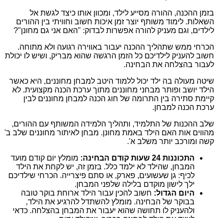
בזמן ההכנה, ההורה מסייע לילד, ומכוון אותו כיצד לגשת אל
השאלות. לימוד משותף יוצר זמן איכות חשוב וחוויתי בין ההורים
לילדים, וגם מעניק להורה אפשרות לבדוק: "האם אני גם מחונן"?
הכרחי ממש שתהליך ההכנה יעבור באווירה רגועה ולא מתוחה.
חשוב להעניק לילדיכם כל הזמן הרגשה שהוא מבריק, ושיש לו יכולת
לעבור בהצלחה את הבחינה.
שיטה מעולה בה ילד יכול ללמוד היטב למבחן מחוננים, היא כאשר
הילד יושב ופותר מבחני מחוננים מתוך ערכת הכנה מקצועית. לא
קיימת סתירה בין התרומה של חוג הכנה למבחן מחוננים לבין
ערכת הכנה למבחן.
שלב ההכנות של התלמיד, ותהליך הלמידה המשותף עם ההורים,
מהווים אות האם הילד באמת מחונן. מבחן לאיתור מחוננים שלב ב'
קשה ומורכב יותר משלב א'.
התכוננות 24 שעות קודם הבחינה:
מומלץ יום קודם מועד
המבחן, שהילד לא ילמד כלל. בזמן זה, יש לקחת את הילד
לכיף: גן שעשועים, פארק, או סתם פיצרייה. הכרחי שילדיכם
ילך לישון מוקדם בלילה שלפני המבחן.
היום הגדול:
חשוב להכין עבור הילד ארוחת בוקר טובה
בבוקר של הבחינה. מומלץ להשתדל להרגיע את הילד,
ולהעניק לו תחושה שהוא יעבור את המבחן בהצלחה. כדאי