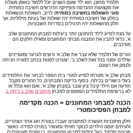
תלמיד מחונן, הוא ילד שעם השנים יוכל ללמוד באופן מוצלח
את מקצועות ההנדסה והפיזיקה הדורשים חשיבה כמותית.
סוגי השאלות בחשיבה כמותית:
לרוב, השאלות הנשאלות
בחלק של חשיבה כמותית יהיו שאלות של בעיות מילוליות, אך
חלק מהשאלות יהיו תרגילים בסדרות חשבוניות.
על מנת לסייע לילד להתכונן יותר ביעילות למבחן המחוננים שלב
א', כדאי להבין את המבנה מבחני המחוננים ומאילו חלקים הם
מורכבים.
הורים של תלמיד שלא עבר את שלב א' ורוצים לערער ומעוניינים
שילדם יופנה בכל זאת לשלב ב', יצטרכו לפנות בכתב למורה הכיתה
ולנמק את רצונם.
מבחן שלב א' מטרתו לסייע למורי בית הספר לבחור את התלמידים
בעלי כישורים בכיתה. בסוף בדיקת המבחנים, כל ההורים מקבל
הודעה אם הילד קיבל ציון עובר במבחן שלב א', ואם הוא נכלל או
לא ברשימת התלמידים המוזמנים למבחן
מחוננים שלב ב כיתה ב
.
הכנה למבחני המחוננים = הכנה מקדימה
למבחן הפסיכומטרי
חלק מתוכניות העשרה למחוננים יועברו בצורת חוג אחר הצהריים,
ולעיתים יזומנו הילדים לבוקר חוויתי ומעשיר במרכז למידה. כאשר
מכינים תלמיד בעל יכולות למבחן המחוננים, בו זמנית מעניקים לו