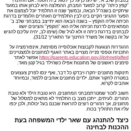
במבחן שלב א', יש לעדכן על כך לסגל בית הספר. אם התלמיד
"קפץ כיתה" קרוב למועד המבחן, ההמלצה היא לבחון אותו במועד
שיתקיים בשנה"ל הבאה, ובמשך שנה זו התלמיד יוכל לצמצם את
הפער ההגיוני הקיים בינו לבין התלמידים האחרים הלומדים בדרגת
הכיתה אליה הוקפץ – בשנה הבאה הוא יתייצב במבחני שלב ב'
המתאימים לדרגת הכיתה אליה הוא "הוקפץ" והציונים יושוו
לנבחנים בדרגת כיתה זו ולא לגיל שלו (שימו לב, יהיה עליכם להגיש
על זה בקשה אל משרד החינוך עד התאריך 31/12).
ההגדרות הנוגעות לקבוצות אוכלוסייה מסוימות, אינפורמציה על
התכניות וטפסי פנייה מצויים באתר האגף למחוננים ולמצטיינים:
https://parents.education.gov.il/prhnet/gifted
אפשר לאתר
סימנים ראשונים של מחוננות אפילו כשהילד בגיל קטן מאד.
תינוקות מחוננים יחקרו ויבדקו כל דבר, ואף ינסו לפרק צעצועים
במטרה לחקור אותם. ילדים מחוננים אוהבים ללמוד, ובמיוחד
אוהבים לקרוא.
חשוב לזכור שמטרתמבחני המחוננים, היא טובת הילד ולא טובת
ההורים. לעיתים, ייתכן מצב בו התלמיד לא מתאים למסלול של
מחוננים, אך ההורים רוצים להראות שבנם בעל יכולות, ולכן יכפו
עליו את התהליך בכוח.
כיצד להתנהג עם שאר ילדי המשפחה בעת
ההכנות לבחינה