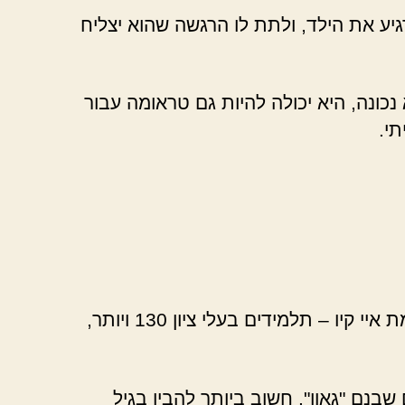
יע את הילד, ולתת לו הרגשה שהוא יצליח
נכונה, היא יכולה להיות גם טראומה עבור
תי.
ישנם ילדים רבים חכמים, אך זה לא אומר שהם מחוננים. בדרך כלל, רמז למחוננות נקבע על פי רמת איי קיו – תלמידים בעלי ציון 130 ויותר,
בנם "גאון". חשוב ביותר להבין בגיל