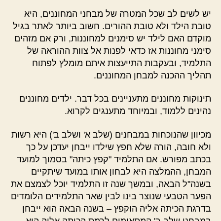
יש לשים לב שכל המטרה של מבחני המחוננים, היא
טובת הילד ולא טובת ההורים. חשוב ביותר לאתר בגיל
מוקדם האם לילד יש סימנים למחוננות, ורק אם מזהים
סימני מחוננות אז כדאי לפנות אל צוות ההוראה של
התלמיד, ובעקבות התייעצות איתם מומלץ לפתוח
תהליך ההכנה למבחן המחוננים.
תינוקות מחוננים מתעניינים בכל דבר. ילדים מחוננים
נהינים ללמוד, ובמיוחד מתענגים לקרוא.
מכיוון שהנוכחות במבחנים (שלב א' ושלב ב') היא רשות
ולא חובה, הורה שלא חפץ שילדו ייבחן יעדכן על כך
בכתב מפורש. אם התלמיד "קפץ כיתה" בסמוך למועד
המבחן, ההמלצה היא לבחון אותו במועד שיתקיים
בשנה"ל הבאה, ובמשך שנה זו התלמיד יוכל לצמצם את
הפער הטבעי שנוצר בינו לבין שאר התלמידים הלומדים
בדרגת הכיתה אליה הוקפץ – בשנה הבאה הוא ייבחן
במבחני שלב ב' המתאימים לרמת הכיתה אליה הוא