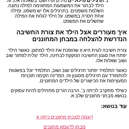
תרגילים מילוליים
מילים ופירושם: בשאלות אלו, על
הילד לבחור את המשמעות המתאימה למילה נתונה.
השלמת משפטים: בתרגילים אלו יש משפט, ומילה
אחת חסרה במשפט. על הילד לגלות את המילה
שתשלים את המשפט.
איך מעוררים אצל הילד את צורת החשיבה
הנדרשת להצלחה במבחן המחוננים
צורת חשיבה לוגית היא זו שהופכת את הילד למחונן. כאשר הילד
יפתח את סגנון החשיבה הנזקקת לבחינה, הילד יצליח לפתור שוב
ושוב שאלות אלו.
כאשר התלמיד יפתור תרגילים שוב ושוב, התלמיד יוכל בפשטות
להתמודד עם תרגילים מסגנון זה. המדינה הקימה תוכניות
המעצימות את הכישורים של הילדים המחוננים.
כשילד מתקרב לכיתה ב', הרבה הורים מתחילים להיות עסוקים
בנושא מבחני מחוננים שלב א.
עוד בנושא:
דוגמה למבחן מחוננים כיתה א
מבחן לדוגמא מחוננים