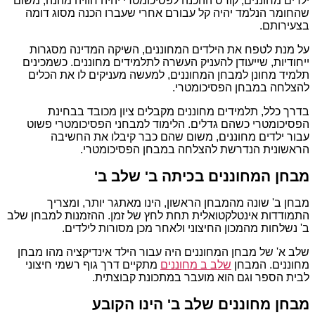
ילדים מחוננים, קורס ההכנה לפסיכומטרי יהיה חוויה מהנה, משום
שהחומר הנלמד יהיה קל עבורם אחרי שעברו הכנה מסוג דומה
בצעירותם.
על מנת לטפח את הילדים המחוננים, השיקה המדינה מסגרות
ייחודיות, שייעודן להעניק העשרה לתלמידים מחוננים. כשמכינים
תלמיד מחונן למבחן המחוננים, למעשה מעניקים לו את הכלים
להצלחה במבחן הפסיכומטרי.
בדרך כלל, תלמידים מחוננים מקבלים ציון מכובד בבחינת
הפסיכומטרי כשהם גדלים. הלימוד למבחני הפסיכומטרי פשוט
עבור ילדים מחוננים, משום שהם כבר קיבלו את החשיבה
הראשונית הנדרשת להצלחה במבחן הפסיכומטרי.
מבחן המחוננים בכיתה ב' שלב ב'
מבחן ב' שונה מהמבחן הראשון, הינו מאתגר יותר, ומצריך
התמודדות אינטלקטואלית תחת לחץ של זמן. ההזמנות למבחן שלב
ב' נשלחות מהמכון החיצוני ולאחר מכן מסורות לילדים.
שלב א' של מבחן המחוננים היה עבור הילד אינדיקציה מהו מבחן
מחוננים. המבחן
שלב ב מחוננים
מתקיים דרך גוף רשמי חיצוני
לבית הספר וגם הוא מועבר במתכונת קבוצתית.
מבחן מחוננים שלב ב' הינו הקובע