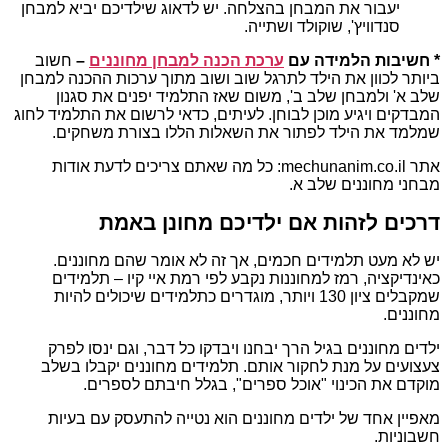
יעבור את המבחן בהצלחה. יש לדאוג שילדיכם יביא למבחן
סנדוויץ', שוקולד ושתייה.
* חשיבות הלמידה עם
ערכת הכנה למבחן מחוננים
–
חשוב
ביותר לכוון את הילד לתרגל שוב ושוב מתוך ערכות ההכנה למבחן
שלב א' ולמבחן שלב ב', משום שאז התלמיד יפנים את סגנון
המבדקים ויגיע מוכן לבוחן. לעיתים, כדאי לרשום את התלמיד לחוג
שמלמד את הילד לפתור את השאלות הללו בצורת משחקים.
אתר mechunanim.co.il: כל מה שאתם צריכים לדעת אודות
מבחני מחוננים שלב א.
דרכים לזהות אם ילדיכם מחונן באמת
יש לא מעט תלמידים חכמים, אך זה לא אומר שהם מחוננים.
כאינדיקציה, רמז למחוננות נקבע לפי רמת איי קיו – תלמידים
שמקבלים ציון 130 ויותר, מוגדרים כתלמידים שיכולים להיות
מחוננים.
ילדים מחוננים בגיל הרך יבחנו ויבדקו כל דבר, וגם ינסו לפרק
צעצועים על מנת לחקור אותם. תלמידים מחוננים יקבלו בשלב
מוקדם את הכינוי "אוכל ספרים", בגלל חיבתם לספרים.
מאפיין אחד של ילדים מחוננים הוא נטייה להתעסק עם בעיות
חשבוניות.