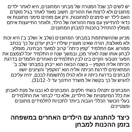
יש לשים לב שכל המטרה של מבחני המחוננים, היא לאתר ילדים
מחוננים ולא לרצות את ההורים. חשוב מאוד לאתר בגיל מוקדם
האם לילד יש סימנים למחוננות, ורק אם מזהים סימני מחוננות אז
כדאי להתייעץ עם צוות ההוראה של הילד, ולאחר התייעצות איתם
מומלץ להתחיל בהכנות למבחן המחוננים.
מכיוון שההשתתפות במבחני המחוננים (שלב א' ושלב ב') היא זכות
ולא מאולצת, הורה שאינו מעוניין שילדו ייבחן יעדכן על כך בכתב
מפורש. אם התלמיד "קפץ כיתה" קרוב למועד הבחינה, מומלץ
לבחון אותו שנה לאחר מכן, ובמשך שנה זו התלמיד יוכל לצמצם את
הפער הטבעי הקיים בינו לבין התלמידים האחרים הלומדים בדרגת
הכיתה אליה הוקפץ – בשנה הבאה הוא ייבחן במבחני שלב ב'
המתאימים לדרגת הכיתה אליה הוא "הוקפץ" והציונים יושוו
לנבחנים בדרגת כיתה זו ולא לגילו (לתשומת לבכם, יהיה עליכם
להגיש על כך בקשה אל משרד החינוך עד ל- 31/12).
המבחנים יתנהלו בשתי חלקים. המבחנים לא נבנו על מנת לאבחן
את כלל המיומנויות של הילדים, אלא כדי לבחור את התלמידים
בעלי הכושר הכללי הגבוה ביותר לתכניות לתלמידים מחוננים
ומצטיינים.
כיצד להתנהג עם הילדים האחרים במשפחה
בזמן ההכנות למבחן