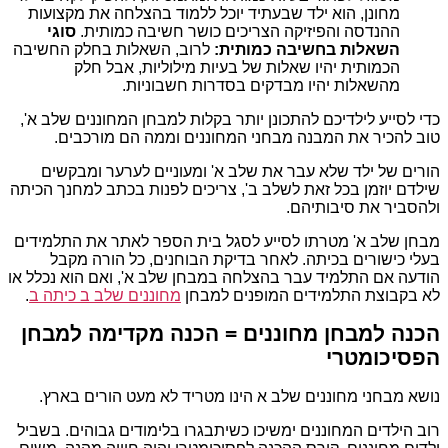
מחונן, הוא ילד שבעתיד יוכל ללמוד בהצלחה את מקצועות
ההנדסה והפיזיקה הצריכים כושר חשיבה כמותית.
סוגי
השאלות בחשיבה כמותית:
לרוב, השאלות בחלק החשיבה
הכמותית יהיו שאלות של בעיות מילוליות, אבל חלק
מהשאלות יהיו מבדקים בסדרות חשבוניות.
כדי לסייע לילדיכם להתכונן יותר בקלות למבחן המחוננים שלב א',
טוב להכיר את המבנה מבחני המחוננים וממה הם מורכבים.
הורים של ילד שלא עבר את שלב א' ומעוניים לערער ומבקשים
שילדם יוזמן בכל זאת לשלב ב', צריכים לפנות בכתב למחנך הכיתה
ולהסביר את סיבותיהם.
מבחן שלב א' מטרתו לסייע לסגל בית הספר לאתר את התלמידים
בעלי כישורים בכיתה. לאחר בדיקת הבוחנים, כל הורה מקבל
הודעה אם התלמיד עבר בהצלחה במבחן שלב א', ואם הוא נכלל או
לא בקבוצת התלמידים המופנים למבחן
מחוננים שלב ב כיתה ב
.
הכנה למבחן מחוננים = הכנה מקדימה למבחן
הפסיכומטרי
נושא מבחני מחוננים שלב א הינו מטריד לא מעט הורים בארץ.
רוב הילדים המחוננים ימשיכו כשיתבגרו בלימודים גבוהים. בשביל