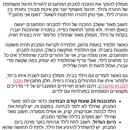
מומלץ להפוך את ההכנה למבחן המחוננים לחוויית תרגול משותפת
של ההורה והילד. תרגול משותף יוצר זמן איכות מבורך וחוויתי בין
ההורה לילד, ואף נותן להורה הזדמנות לשאול: "האם אני מחונן"?
חשוב מאוד ששלב ההכנה של הילד למבחני המחוננים ייעשה
באופן חוויתי, ולא מתוך תחושת כפייה. במטרה שההכנות יעברו
בקלות על הילד, מומלץ מאוד שתהליך הלימוד יהיה בצורת חוויה.
כאשר תלמיד באמת מחונן, הלמידה לקראת המבחן תהיה פשוטה
ומענגת בשבילו. אם התלמיד מתקשה בשלב ההכנה למבחן
המחוננים, ואינו מגלה עניין, אזי על ההורים להבין שהתהליך אינו כל
כך מתאים לילד, ואולי עדיף שהתלמיד לא יעמיק במה שקשה מדי
עבורו, ועלול להוות לו חוויה שלילית.
גם כאשר לומדים עם הילד בבית, מומלץ בחום לשבת איתו ביחד,
ולפתור איתו את התרגילים בצורה כיפית. חלק מתוכניות
הכנה
למבחן מחוננים
, הינם חוגים חווייתיים המועברים על ידי מדריכים
מקצועיים המומחים בפעילויות עם ילדים.
התכוננות 24 שעות קודם הבחינה:
כדאי יום לפני מועד
המבחן, שהילד לא ילמד לבחינה. במקום זה, יש לקחת את
הילד לבלות: אטרקציה, קניון, או אפילו מסעדה. חשוב מאד
שהילד יישן מוקדם בלילה שלפני המבחן.
היום הגדול:
חשוב לתת לילד ארוחת בוקר מזינה ביום
המבחן. יש להשתדל להרגיע את הילד, ולתת לו תחושה שהוא