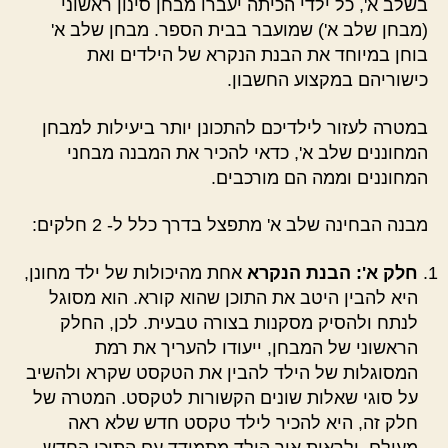
בשלב א', כל ילדי הכיתה יעברו מבחן סינון ראשוני
(מבחן שלב א') שמועבר בבית הספר. מבחן שלב א'
בוחן במיוחד את הבנת הנקרא של הילדים ואת
כישוריהם במקצוע החשבון.
במטרה לעזור לילדיכם להתכונן יותר ביעילות למבחן
המחוננים שלב א', כדאי להכיר את המבנה מבחני
המחוננים וממה הם מורכבים.
מבנה הבחינה שלב א' מתפצל בדרך כלל ל- 2 חלקים:
חלק א': הבנת הנקרא
אחת מהיכולות של ילד מחונן,
היא להבין היטב את התוכן שהוא קורא. הוא מסוגל
לנתח ולהסיק מסקנות בצורה טבעית. לכן, החלק
הראשוני של המבחן, ייעודו להעריך את רמת
המסוגלות של הילד להבין את הטקסט שקרא ולהשיב
על סוגי שאלות שונים הקשורות לטקסט. המטרה של
חלק זה, היא להכיר לילד טקסט חדש שלא ראה
מעולם, ולראות איך הילד מתמודד עם התוכן החדש.