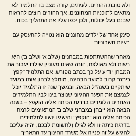
ולא טובת ההורים. לעיתים, קורה מצב בו התלמיד לא
מתאים לתוכניות המחוננים, אך ההורים רוצים להראות
שבנם בעל יכולות, ולכן יכפו עליו את התהליך בכוח.
סימן אחד של ילדים מחוננים הוא נטייה להתעסק עם
בעיות חשבוניות.
מאחר שההשתתפות במבחנים (שלב א' ושלב ב') היא
רשות ולא מאולצת, הורה שאינו מעוניין שילדו יעבור את
המבחן יודיע על כך בכתב מפורש. אם התלמיד "קפץ
כיתה" קרוב למועד הבחינה, מומלץ לבחון אותו במועד
שיתקיים בשנה"ל הבאה, ובמשך שנה זו התלמיד יוכל
לצמצם את הפער ההגיוני שנוצר בינו לבין התלמידים
האחרים הלומדים בדרגת הכיתה אליה הוקפץ – בשנה
הבאה הוא ייבחן במבחני שלב ב' המתאימים לרמת
הכיתה אליה הוא "הוקפץ" והישגיו יושוו לתלמידים
בדרגת כיתה זו ולא לגילו (לתשומת לבכם, יהיה עליכם
להגיש על זה פנייה אל משרד החינוך עד התאריך