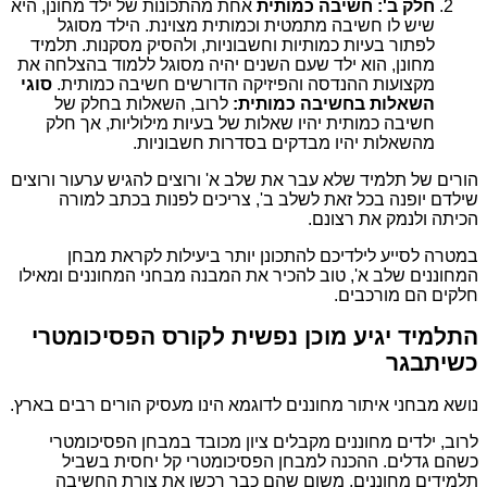
חלק ב': חשיבה כמותית
אחת מהתכונות של ילד מחונן, היא
שיש לו חשיבה מתמטית וכמותית מצוינת. הילד מסוגל
לפתור בעיות כמותיות וחשבוניות, ולהסיק מסקנות. תלמיד
מחונן, הוא ילד שעם השנים יהיה מסוגל ללמוד בהצלחה את
מקצועות ההנדסה והפיזיקה הדורשים חשיבה כמותית.
סוגי
השאלות בחשיבה כמותית:
לרוב, השאלות בחלק של
חשיבה כמותית יהיו שאלות של בעיות מילוליות, אך חלק
מהשאלות יהיו מבדקים בסדרות חשבוניות.
הורים של תלמיד שלא עבר את שלב א' ורוצים להגיש ערעור ורוצים
שילדם יופנה בכל זאת לשלב ב', צריכים לפנות בכתב למורה
הכיתה ולנמק את רצונם.
במטרה לסייע לילדיכם להתכונן יותר ביעילות לקראת מבחן
המחוננים שלב א', טוב להכיר את המבנה מבחני המחוננים ומאילו
חלקים הם מורכבים.
התלמיד יגיע מוכן נפשית לקורס הפסיכומטרי
כשיתבגר
נושא מבחני איתור מחוננים לדוגמא הינו מעסיק הורים רבים בארץ.
לרוב, ילדים מחוננים מקבלים ציון מכובד במבחן הפסיכומטרי
כשהם גדלים. ההכנה למבחן הפסיכומטרי קל יחסית בשביל
תלמידים מחוננים, משום שהם כבר רכשו את צורת החשיבה