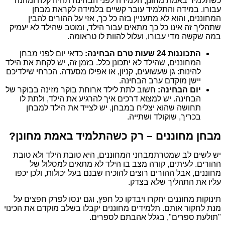
כשתלמיד באמת מחונן, הלמידה לפני הבחינה תהיה קלה ומהנה
עבורו. במידה והתלמיד עובר קשיים בלמידה לקראת מבחן
המחוננים, והוא לא מתעניין בזה כל כך, אזי על ההורים להבין
שתהליך זה אינו כל כך מתאים עבור הילד, ומוטב שהילד לא יעמיק
במה שקשה מדי עבורו, ועלול להוות לו טראומה.
התכוננות 24 שעות טרם הבחינה:
כדאי יום לפני מבחן
המחוננים, שהילד לא יתכונן כלל. בזמן זה, יש לקחת את הילד
להינות: גן שעשועים, קניון, או אפילו מסעדה. הכרחי שילדיכם
יישן מוקדם ערב הבחינה.
יום הבחינה:
חשוב לתת לילד ארוחת בוקר מזינה בבוקר של
הבחינה. יש למצוא דרכים איך להרגיע את הילד, ולתת לו
תחושה שהוא יצליח במבחן. יש לצייד את הילד למבחן
בכריך, שוקולד ושתייה.
מבחן מחוננים – רק כשהתלמיד באמת מחונן?
יש לשים לב שמטרתמבחני המחוננים, היא טובת הילד ולא טובת
ההורים. לעיתים, קורה מצב בו הילד לא מתאים למסלול של
מחוננים, אבל ההורים רוצים להוכיח שבנם בעל יכולות, ולכן יכפו
עליו את התהליך שלא בצדק.
תינוקות מחוננים יחקרו ויבדקו כל חפץ, וגם ינסו לפרק חפצים על
מנת לחקור אותם. תלמידים מחוננים יקבלו בשלב מוקדם את הכינוי
"תולעת ספרים", בגלל אהבתם לספרים.