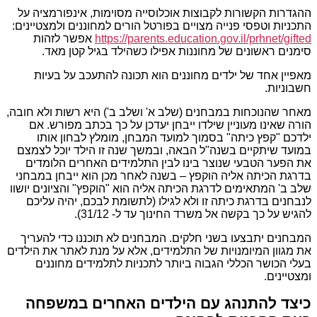
ההגדרות הקשורות לקבוצות אוכלוסייה מסוימות, אינפורמציה על
התכניות וטפסי פנייה מצויים בפורטל הורים למחוננים ולמצטיינים:
https://parents.education.gov.il/prhnet/gifted
אפשר לזהות
סימנים ראשונים של מחוננות אפילו כשהילד בגיל קטן מאד.
מאפיין אחד של ילדים מחוננים הוא תכונה להתעכב על בעיות
חשבוניות.
מאחר שהנוכחות במבחנים (שלב א' ושלב ב') היא רשות ולא חובה,
הורה שאינו מעוניין שילדו ייבחן יעדכן על כך בכתב מפורש. אם
ילדכם "קפץ כיתה" בסמוך למועד המבחן, מומלץ לבחון אותו
במועד שיתקיים בשנה"ל הבאה, ובמשך שנה זו הילד יוכל לצמצם
את הפער הטבעי שנוצר בינו לבין התלמידים האחרים הלומדים
בדרגת הכיתה אליה הוקפץ – בשנה לאחר מכן הוא ייבחן במבחני
שלב ב' המתאימים לדרגת הכיתה אליה הוא "הוקפץ" והציונים יושוו
לנבחנים בדרגת כיתה זו ולא לגילו (לתשומת לבכם, יהיה עליכם
להגיש על כך בקשה אל משרד החינוך עד ל- 31/12).
המבחנים יתבצעו בשני חלקים. המבחנים לא תוכננו כדי להעריך
את מגוון המיומנויות של התלמידים, אלא על מנת לאתר את הילדים
בעלי הכושר הכללי הגבוה ביותר לתכניות לתלמידים מחוננים
ומצטיינים.
כיצד להתנהג עם הילדים האחרים במשפחה