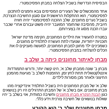
הבסיסית הנדרשת בשביל הצלחה במבחן הפסיכומטרי.
אחד מהמכשולים של הצעירים המסיימים צבא וחפצים להתכונן
לפסיכומטרי, הוא ההתקלות הראשונית עם סגנון החשיבה הנצרכת.
בשביל נערים מחוננים, שלב ההכנה לפסיכומטרי יהיה חוויה
חיובית, מהסיבה שהחומר המועבר יהיה פשוט עבורם אחרי שכבר
עברו הכנה מסוג זה בצעירותם.
במטרה להעשיר את הילדים המחוננים, הקימה מדינת ישראל
תוכניות ייחודיות, שנועדו לתת העשרה לתלמידים מחוננים.
כשמכינים ילד מחונן למבחן המחוננים, למעשה מעניקים לו את
הכלים להצלחה במבחן הפסיכומטרי.
מבחן לאיתור מחוננים כיתה ב שלב ב
מבחן ב' שונה ממבחן שלב א', הינו קשה יותר, ודורש התמודדות
אינטלקטואלית תחת לחץ זמן. ההזמנות לשלב ב' מגיעות מהמכון
החיצוני ולאחר מכן מסורות לילדים.
שלב א' של מבחן המחוננים היה בשביל התלמיד אינדיקציה מהו
מבחן מחוננים. אם בשלב א' של המבחן התרגילים היו רק בנושאים
כגון
הבנת הנקרא מבחן מחוננים
וחשיבה כמותית, אזי בשלב ב' יהיו
שאלות בנושאים של חשיבה צורנית וידע כללי.
מבחן מחוננים שלב ב' הוא הקובע