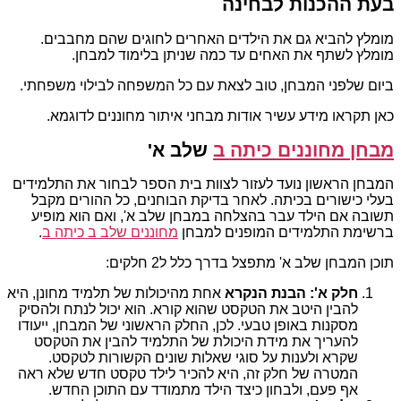
בעת ההכנות לבחינה
מומלץ להביא גם את הילדים האחרים לחוגים שהם מחבבים.
מומלץ לשתף את האחים עד כמה שניתן בלימוד למבחן.
ביום שלפני המבחן, טוב לצאת עם כל המשפחה לבילוי משפחתי.
כאן תקראו מידע עשיר אודות מבחני איתור מחוננים לדוגמא.
מבחן מחוננים כיתה ב
שלב א'
המבחן הראשון נועד לעזור לצוות בית הספר לבחור את התלמידים
בעלי כישורים בכיתה. לאחר בדיקת הבוחנים, כל ההורים מקבל
תשובה אם הילד עבר בהצלחה במבחן שלב א', ואם הוא מופיע
ברשימת התלמידים המופנים למבחן
מחוננים שלב ב כיתה ב
.
תוכן המבחן שלב א' מתפצל בדרך כלל ל2 חלקים:
חלק א': הבנת הנקרא
אחת מהיכולות של תלמיד מחונן, היא
להבין היטב את הטקסט שהוא קורא. הוא יכול לנתח ולהסיק
מסקנות באופן טבעי. לכן, החלק הראשוני של המבחן, ייעודו
להעריך את מידת היכולת של התלמיד להבין את הטקסט
שקרא ולענות על סוגי שאלות שונים הקשורות לטקסט.
המטרה של חלק זה, היא להכיר לילד טקסט חדש שלא ראה
אף פעם, ולבחון כיצד הילד מתמודד עם התוכן החדש.