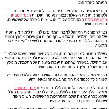
הגעתם לאתר הנכון.
גם כשלומדים עם התלמיד בבית, חשוב להתיישב איתו ביחד,
ולפתור איתו את השאלות בצורה נעימה. תוכניות
הכנה למבחני
מחוננים כיתה ב
מנוהלים על ידי אנשי צוות בצורה של שעשועים,
סדנאות וחוויות.
רצוי להפוך את התרגול למבחן המחוננים לחוויית לימוד משותפת
של ההורים והילדים. תרגול משותף מהווה זמן איכות מבורך וחוויתי
בין ההורה לילד, וגם מעניק להורה הזדמנות לשאול: "האם אני גם
מחונן"?
כשילד מתכונן למבחן מחוננים, זה יכול להיות חוויה נעימה לתלמיד,
אך אם ההכנה מועברת באופן לא נכון, היא יכולה להוות גם טראומה
עבור הילד. במטרה שההכנות יעברו ביעילות על התלמיד, מומלץ
ביותר שכל תהליך הלימוד יועבר באופן חוויתי.
הכרחי ממש ששלב ההכנות יעבור באווירה רגועה ולא לחוצה. יש
לעזור לילד ללמוד את החומר בשמחה ובאופן רגוע.
ההכנה למבחן שלב א' נותנת לילד הבנה מהו
מבחן מחוננים
,
וכאשר הילד יעבור הכנה לשלב ב', יהיה לו כבר יותר פשוט בגלל
שהוא כבר עבר את שלב ההסתגלות הראשונית. חשוב מאוד
שהתלמיד יתכונן בדרך שיהיה לו נעים.