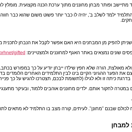
ד מתיישב ופותר מבחן מחוננים מתוך ערכת הכנה מקצועית. מומלץ לת
התלמיד ילמד לשלב ב', יהיה לו כבר יותר פשוט משום שהוא כבר חוו
קים.
 שניתן להפיק מן המבחנים היא האם אפשר לקבל את הנבחן לתכנית 
טפסים שונים נמצאים באתר האגף למחוננים ולמצטיינים:
prhnet/gifted
ולא מאולצת, הורה שלא חפץ שילדו ייבחן יודיע על כך במפורש בכתב
צם את הפער ההגיוני הקיים בינו לבין התלמידים האחרים הלומדים ב
רגת כיתה זו ולא לגילו (לתשומת לבכם, תצטרכו להגיש על כך פנייה אל מ
ים במטרה לחקור אותם. ילדים מחוננים אוהבים ללמוד, ובעיקר מתענגי
ח לכולם שבנם "מחונן". לעיתים, קורה מצב בו התלמיד לא מתאים לתוכ
 למבחן