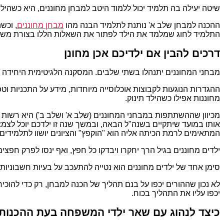
שיטה יעילה בה תלמיד יכול ללמוד היטב למבחן מחוננים, היא כשהיל
ההכנה למבחן שלב א' נותנת לתלמיד הבנה מהו
מבחן מחוננים
, וכש
התלמיד לחוג שמלמד את הילד לפתור את השאלות הללו בצורת משח
דרכים להבין אם ילדיכם אכן מחונן
מבחני המחוננים יתנהלו בשתי שלבים. המסקנה הלגיטימית היחידה
ההגדרות הנוגעות לקבוצות אוכלוסייה מיוחדות, מידע על התכניות ו
מחוננות אפילו כשהילד תינוק.
מכיוון שההשתתפות במבחני המחוננים (שלב א' ושלב ב') היא רשות 
אותו במועד שיתקיים בשנה"ל הבאה, ובמשך שנה זו ילדכם יוכל לצמ
המתאימים לרמת הכיתה אליה הוא "הוקפץ" והציונים יושוו לתלמידים בד
ילדים מחוננים בגיל הרך יחקרו ויבדקו כל חפץ, ואף ינסו לפרק חפצ
סימן אחד של ילדים מחוננים הוא נטייה להתעכב על בעיות חשבוניות.
לא נכון שההורים יכפו על בנם תהליך של הכנה למבחן, רק כדי להוכי
יכפו עליו את התהליך בכוח.
כיצד לנהוג עם שאר ילדי המשפחה בעת ההכנות