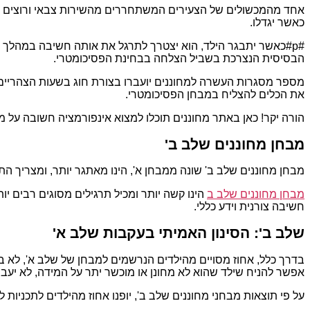
אחד מהמכשולים של הצעירים המשתחררים מהשירות צבאי ורוצים להת
כאשר יגדלו.
#p#כאשר יתבגר הילד, הוא יצטרך לתרגל את אותה חשיבה במהלך 
הבסיסית הנצרכת בשביל הצלחה בבחינת הפסיכומטרי.
מספר מסגרות העשרה למחוננים יועברו בצורת חוג בשעות הצהריים, ו
את הכלים להצליח במבחן הפסיכומטרי.
הורה יקר! כאן באתר מחוננים תוכלו למצוא אינפורמציה חשובה על מ
מבחן מחוננים שלב ב'
מבחן מחוננים שלב ב' שונה ממבחן א', הינו מאתגר יותר, ומצריך ה
מבחן מחוננים שלב ב
הינו קשה יותר ומכיל תרגילים מסוגים רבים יו
חשיבה צורנית וידע כללי.
שלב ב': הסינון האמיתי בעקבות שלב א'
בדרך כלל, אחוז מסויים מהילדים הנרשמים למבחן של שלב א', לא בהכ
אפשר להניח שילד שהוא לא מחונן או מוכשר יתר על המידה, לא יעב
על פי תוצאות מבחני מחוננים שלב ב', יופנו אחוז מהילדים לתכניות ל