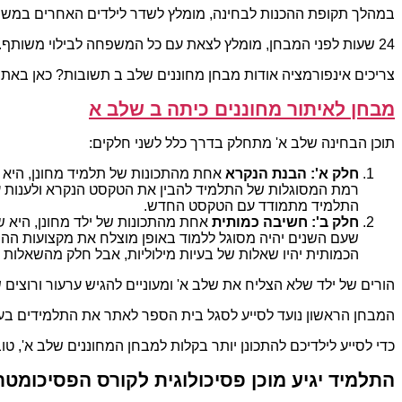
במהלך תקופת ההכנות לבחינה, מומלץ לשדר לילדים האחרים במשפח
24 שעות לפני המבחן, מומלץ לצאת עם כל המשפחה לבילוי משותף.
צריכים אינפורמציה אודות מבחן מחוננים שלב ב תשובות? כאן באתר mechunanim.co.il תוכלו למצוא את כל מה שחיפשת
מבחן לאיתור מחוננים כיתה ב שלב א
תוכן הבחינה שלב א' מתחלק בדרך כלל לשני חלקים:
חלק א': הבנת הנקרא
אחת מהתכונות של תלמיד מחונן, היא ל
רמת המסוגלות של התלמיד להבין את הטקסט הנקרא ולענות ע
התלמיד מתמודד עם הטקסט החדש.
חלק ב': חשיבה כמותית
אחת מהתכונות של ילד מחונן, היא שי
שעם השנים יהיה מסוגל ללמוד באופן מוצלח את מקצועות ההנ
הכמותית יהיו שאלות של בעיות מילוליות, אבל חלק מהשאלות 
הורים של ילד שלא הצליח את שלב א' ומעוניים להגיש ערעור ורוצים
המבחן הראשון נועד לסייע לסגל בית הספר לאתר את התלמידים בעלי
כדי לסייע לילדיכם להתכונן יותר בקלות למבחן המחוננים שלב א', 
התלמיד יגיע מוכן פסיכולוגית לקורס הפסיכומטר