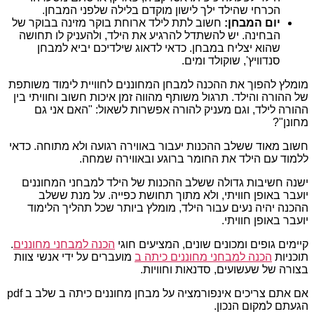
הכרחי שהילד ילך לישון מוקדם בלילה שלפני המבחן.
יום המבחן:
חשוב לתת לילד ארוחת בוקר מזינה בבוקר של
הבחינה. יש להשתדל להרגיע את הילד, ולהעניק לו תחושה
שהוא יצליח במבחן. כדאי לדאוג שילדיכם יביא למבחן
סנדוויץ', שוקולד ומים.
מומלץ להפוך את ההכנה למבחן המחוננים לחוויית לימוד משותפת
של ההורה והילד. תרגול משותף מהווה זמן איכות חשוב וחוויתי בין
ההורה לילד, וגם מעניק להורה אפשרות לשאול: "האם אני גם
מחונן"?
חשוב מאוד ששלב ההכנות יעבור באווירה רגועה ולא מתוחה. כדאי
ללמוד עם הילד את החומר ברוגע ובאווירה שמחה.
ישנה חשיבות גדולה ששלב ההכנות של הילד למבחני המחוננים
יועבר באופן חוויתי, ולא מתוך תחושת כפייה. על מנת ששלב
ההכנה יהיה נעים עבור הילד, מומלץ ביותר שכל תהליך הלימוד
יועבר באופן חוויתי.
קיימים גופים ומכונים שונים, המציעים חוגי
הכנה למבחני מחוננים
.
תוכניות
הכנה למבחני מחוננים כיתה ב
מועברים על ידי אנשי צוות
בצורה של שעשועים, סדנאות וחוויות.
אם אתם צריכים אינפורמציה על מבחן מחוננים כיתה ב שלב ב pdf
הגעתם למקום הנכון.