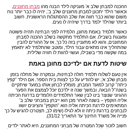
ההכנה למבחן שלב א' מעניקה לילד הבנה מהו
מבחן מחוננים
,
וכאשר הילד יתכונן למבחן מחוננים שלב ב', יהיה לו כבר יותר נוח
משום שהוא כבר חווה את שלב ההסתגלות הראשונית. חשוב
ביותר שהילד ילמד בדרך שיהיה לו נעים.
כאשר תלמיד באמת מחונן, הלמידה לפני הבחינה תהיה פשוטה
ומענגת בשבילו. אם התלמיד מתקשה בשלב ההכנה למבחן
המחוננים, והוא לא מתעניין בזה כל כך, אז על ההורים להבין
שהתהליך אינו מתאים עבור הילד, ומוטב שהתלמיד לא יתאמץ
במה שקשה מדי בשבילו, ועשוי להוות לו חוויה שלילית.
שיטות לדעת אם ילדיכם מחונן באמת
אין טעם לשלוח תלמיד חולה לבחינות, ובמקרה של מחלה בזמן
מבחן שלב א', יש להודיע על כך לצוות בית הספר. אם הילד "קפץ
כיתה" קרוב למועד המבחן, מומלץ לבחון אותו במועד שיתקיים
בשנה"ל הבאה, ובמשך שנה זו ילדכם יוכל לצמצם את הפער
ההגיוני שנוצר בינו לבין שאר התלמידים הלומדים בדרגת הכיתה
אליה הוקפץ – בשנה לאחר מכן הוא ייבחן במבחני שלב ב'
המתאימים לדרגת הכיתה אליה הוא "הוקפץ" והציונים יושוו
לנבחנים בדרגת כיתה זו ולא לגילו (שימו לב, תצטרכו להגיש על כך
פנייה אל משרד החינוך עד התאריך 31/12).
חשוב לזכור שכל המטרה של מבחני המחוננים, היא לאתר ילדים