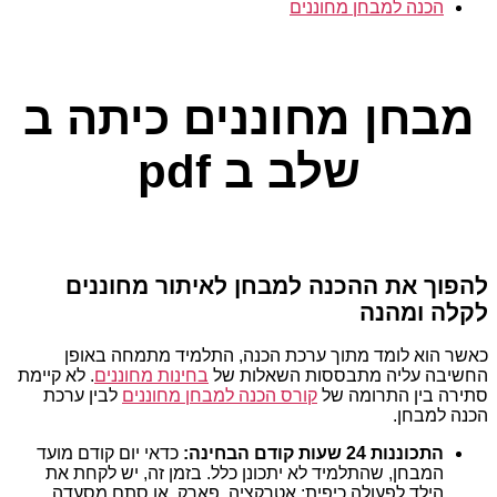
הכנה למבחן מחוננים
קטגוריות
מבחן מחוננים כיתה ב
שלב ב pdf
להפוך את ההכנה למבחן לאיתור מחוננים
לקלה ומהנה
כאשר הוא לומד מתוך ערכת הכנה, התלמיד מתמחה באופן
החשיבה עליה מתבססות השאלות של
בחינות מחוננים
. לא קיימת
סתירה בין התרומה של
קורס הכנה למבחן מחוננים
לבין ערכת
הכנה למבחן.
התכוננות 24 שעות קודם הבחינה:
כדאי יום קודם מועד
המבחן, שהתלמיד לא יתכונן כלל. בזמן זה, יש לקחת את
הילד לפעולה כיפית: אטרקציה, פארק, או סתם מסעדה.