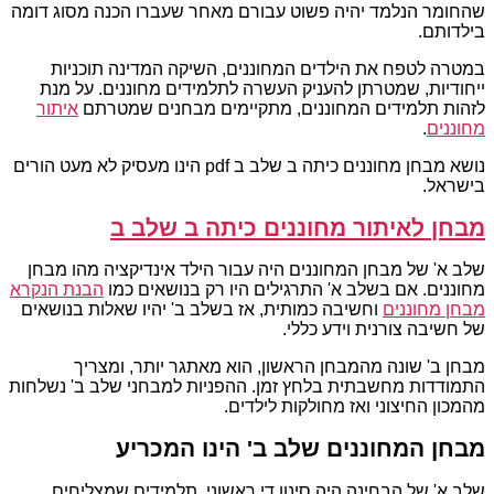
שהחומר הנלמד יהיה פשוט עבורם מאחר שעברו הכנה מסוג דומה
בילדותם.
במטרה לטפח את הילדים המחוננים, השיקה המדינה תוכניות
ייחודיות, שמטרתן להעניק העשרה לתלמידים מחוננים. על מנת
לזהות תלמידים המחוננים, מתקיימים מבחנים שמטרתם
איתור
מחוננים
.
נושא מבחן מחוננים כיתה ב שלב ב pdf הינו מעסיק לא מעט הורים
בישראל.
מבחן לאיתור מחוננים כיתה ב שלב ב
שלב א' של מבחן המחוננים היה עבור הילד אינדיקציה מהו מבחן
מחוננים. אם בשלב א' התרגילים היו רק בנושאים כמו
הבנת הנקרא
מבחן מחוננים
וחשיבה כמותית, אז בשלב ב' יהיו שאלות בנושאים
של חשיבה צורנית וידע כללי.
מבחן ב' שונה מהמבחן הראשון, הוא מאתגר יותר, ומצריך
התמודדות מחשבתית בלחץ זמן. ההפניות למבחני שלב ב' נשלחות
מהמכון החיצוני ואז מחולקות לילדים.
מבחן המחוננים שלב ב' הינו המכריע
שלב א' של הבחינה היה סינון די ראשוני. תלמידים שמצליחים