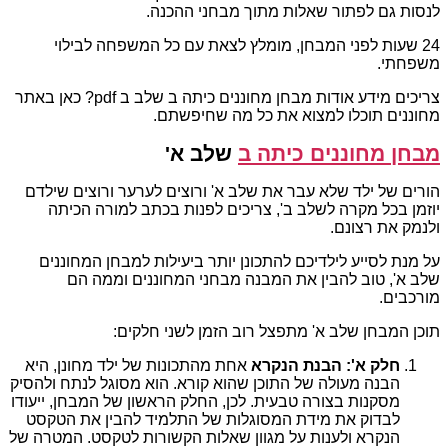
לנסות גם לפתור שאלות מתוך מבחני ההכנה.
24 שעות לפני המבחן, מומלץ לצאת עם כל המשפחה לבילוי
משפחתי.
צריכים מידע אודות מבחן מחוננים כיתה ב שלב ב pdf? כאן באתר
מחוננים תוכלו למצוא את כל מה שחיפשתם.
מבחן מחוננים כיתה ב
שלב א'
הורים של ילד שלא עבר את שלב א' ורוצים לערער ורוצים שילדם
יוזמן בכל מקרה לשלב ב', צריכים לפנות בכתב למורה הכיתה
ולנמק את רצונם.
על מנת לסייע לילדיכם להתכונן יותר ביעילות למבחן המחוננים
שלב א', טוב להבין את המבנה מבחני המחוננים וממה הם
מורכבים.
תוכן המבחן שלב א' מתפצל רוב הזמן לשני חלקים:
חלק א': הבנת הנקרא
אחת מהתכונות של ילד מחונן, היא
הבנה מעולה של התוכן שהוא קורא. הוא מסוגל לנתח ולהסיק
מסקנות בצורה טבעית. לכן, החלק הראשון של המבחן, ייעודו
לבדוק את מידת המסוגלות של התלמיד להבין את הטקסט
הנקרא ולענות על מגוון שאלות הקשורות לטקסט. המטרה של