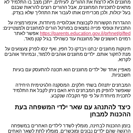
מחוננים ולא לרצות את ההורים. לעיתים, ייתכן מצב בו התלמיד לא
מתאים לתוכניות המחוננים, אבל ההורים רוצים להראות שבנם
בעל יכולות, ולכן מכריחים אותו לעבור את התהליך שלא בצדק.
ההגדרות הקשורות לקבוצות אוכלוסייה מיוחדות, אינפורמציה על
התכניות וטפסי פנייה נמצאים בפורטל הורים למחוננים ולמצטיינים:
https://parents.education.gov.il/prhnet/gifted
אפשר לאתר
רמזים ראשונים של מחוננות עוד כשהילד בגיל קטן מאד.
תינוקות מחוננים יבחנו ויבדקו כל חפץ, ואף ינסו לפרק צעצועים על
מנת לחקור אותם. ילדים מחוננים אוהבים ללמוד, ובמיוחד אוהבים
לקרוא.
מאפיין אחד של ילדים מחוננים הוא תכונה להתעסק עם בעיות
חשבוניות.
המבחנים יתנהלו בשתי חלקים. המסקנה הלגיטימית היחידה
שאפשר להפיק מן המבחנים היא האם ניתן לקבל את התלמיד
לתכנית מיוחדת על פי סף הקבלה שנקבע.
כיצד להתנהג עם שאר ילדי המשפחה בעת
ההכנות למבחן
בזמן ההכנות לבחינה, מומלץ לשדר לילדים האחרים במשפחה
הרגשה שהם ילדים נבונים ומוכשרים. מומלץ לתת לשאר האחים