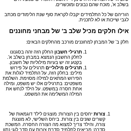
בשלב א', מוכח שהם נבונים ומוכשרים.
הוריהם של כל התלמידים יקבלו לקראת סוף שנת הלימודים מכתב
לגבי שייכות או לא לתכנית.
אילו חלקים מכיל שלב ב' של מבחני מחוננים
חלק ב' של המבחן למחוננים מורכב מהחלקים הבאים:
תרגילי חשבון
החלק הזה זהה בסגנונו
לחלק החשבון הנמצא במבחן בשלב א'.
בקטע זה יש בעיות מילוליות של חשבון.
תרגילים מילוליים
תרגילים על פירוש
מילים: בחלק הזה, על התלמיד לגלות את
הפירוש המתאים למילה מסוימת. השלמת
משפטים: בתרגילים אלו יש משפט, ומילה
אחת חסרה במשפט. על הילד לנחש את
המילה המשלימה את המשפט.
צורות
יחסים בין הצורות: מוצגים לילד דוגמאות של
קשרים שונים בין צורות. ביחס השלישי, לא מוצגת
צורה, והילד צריך למצוא מה הצורה החסרה. המשכת
סדרה: מביאים לתלמיד סדרת צורות עם סדר לוגי נתון