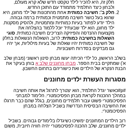
חלק זה, היא להכיר לילד טקסט חדש שלא קרא מעולם,
ולבחון כיצד התלמיד מתמודד עם התוכן החדש.
חלק ב': חשיבה כמותית
אחת מהתכונות של ילד מחונן, היא
שהוא בעל כושר חשיבה מתמטית וכמותית ברמה גבוהה.
הילד יודע לפתור בעיות כמותיות ומתמטיות, ולהסיק מסקנות.
ילד מחונן, הוא ילד שבעתיד יוכל ללמוד בהצלחה את
מקצועות ההנדסה והפיזיקה הצריכים חשיבה כמותית.
סוגי
השאלות בחשיבה כמותית:
לרוב, השאלות הנשאלות בחלק
של חשיבה כמותית יהיו שאלות של בעיות מילוליות, אך יהיו
גם מבדקים בסדרות חשבוניות.
בשלב הראשון, כל ילדי הכיתה יעשו מבחן סינון ראשוני (מבחן שלב
א') שמתקיים בבית הספר.
מבחן מחוננים שלב א
בוחן בעיקר את
הבנת הנקרא של הילדים ואת כישוריהם בתחום החשבון.
מסגרות העשרת ילדים מחוננים
#p#כאשר יגדל התלמיד, הוא יצטרך לתרגל את אותה חשיבה
במהלך ההכנות לקראת מבחן הפסיכומטרי. הלימוד למבחני
הפסיכומטרי פשוט עבור תלמידים מחוננים, בגלל שהם כבר תרגלו
את החשיבה הבסיסית הנדרשת בשביל הצלחה במבחן
הפסיכומטרי.
רוב הילדים המחוננים ימשיכו כשיגדלו בלימודים גבוהים. בשביל
ילדים מחוננים, שלב ההכנה לפסיכומטרי יהיה חוויה חיובית, משום