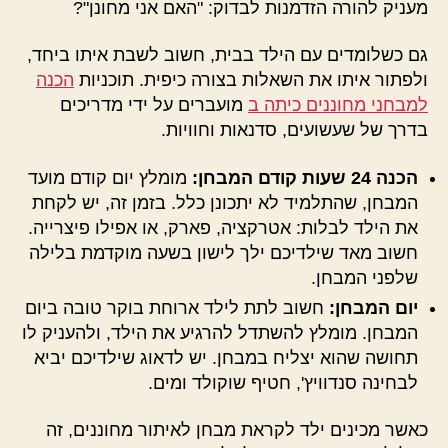
מעניק להורה הזדמנות לבדוק: "האם אני מחונן"?
גם כשלומדים עם הילד בבית, חשוב לשבת איתו ביחד,
ולפתור איתו את השאלות בצורה כיפית. תוכניות
הכנה
למבחני מחוננים כיתה ב
מועברים על ידי מדריכים
בדרך של שעשועים, סדנאות וחוויות.
הכנה 24 שעות קודם המבחן:
מומלץ יום קודם מועד
המבחן, שהתלמיד לא יתכונן כלל. בזמן זה, יש לקחת
את הילד לבלות: אטרקציה, פארק, או אפילו פיצרייה.
חשוב מאד שילדיכם ילך לישון בשעה מוקדמת בלילה
שלפני המבחן.
יום המבחן:
חשוב לתת לילד ארוחת בוקר טובה ביום
המבחן. מומלץ להשתדל להרגיע את הילד, ולהעניק לו
תחושה שהוא יצליח במבחן. יש לדאוג שילדיכם יביא
לבחינה סנדוויץ', חטיף שוקולד ומים.
כאשר מכינים ילד לקראת מבחן לאיתור מחוננים, זה