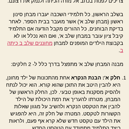
צריכים לפנות בכתב אל מורה הכיתה ולנמק את רצונם.
בשלב הראשון, כל תלמידי השכבה יעברו מבחן סינון
ראשון (מבחן שלב א') אשר מועבר בבית הספר. לאחר
בדיקת הבוחנים, כל ההורים מקבל הודעה אם התלמיד
קיבל ציון עובר במבחן שלב א', ואם הוא נכלל או לא
בקבוצת הילדים המופנים למבחן
מחוננים שלב ב כיתה
ב
.
מבנה המבחן שלב א' מתפצל בדרך כלל ל- 2 חלקים:
חלק א': הבנת הנקרא
אחת מהתכונות של ילד מחונן,
היא להבין היטב את התוכן שהוא קורא. הוא יכול לנתח
ולהסיק מסקנות באופן טבעי. לכן, החלק הראשון של
המבחן, מטרתו להעריך את רמת היכולת של הילד
להבין את הטקסט הנקרא ולהשיב על מגוון שאלות
הקשורות לטקסט. המטרה של חלק זה, היא להפגיש
את הילד עם טקסט חדש שלא קרא אף פעם, ולראות
כיצד התלמיד מתמודד עם הטקסט החדש.