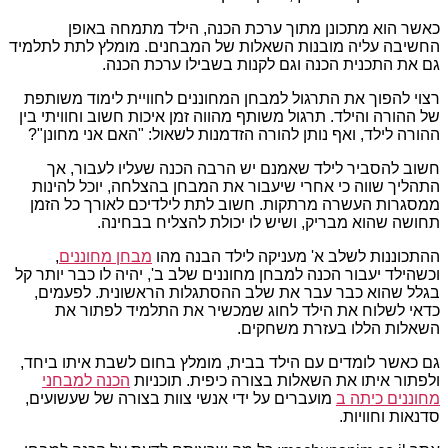
כאשר הוא מתכונן מתוך ערכת הכנה, הילד מתמחה באופן
החשיבה עליה מובנות השאלות של המבחנים. מומלץ לתת לתלמיד
גם את התכנית הכנה וגם לקנות בשבילו ערכת הכנה.
רצוי להפוך את התרגול למבחן המחוננים לחוויית לימוד משותפת
של ההורה והילד. תרגול משותף מהווה זמן איכות חשוב וחוויתי בין
ההורה לילד, ואף נותן להורה הזדמנות לשאול: "האם אני מחונן"?
חשוב להסביר לילד שאמנם יש הרבה הכנה שעליו לעבור, אך
התהליך שווה כי אחרי שיעבור את המבחן בהצלחה, יוכל להינות
ממסגרות העשרה מרתקות. חשוב לתת לילדיכם לאורך כל הזמן
תחושה שהוא מבריק, ושיש לו יכולת להצליח בבחינה.
ההתכוננות לשלב א' מעניקה לילד הבנה מהו
מבחן מחוננים
,
וכשהילד יעבור הכנה למבחן מחוננים שלב ב', יהיה לו כבר יותר קל
בגלל שהוא כבר עבר את שלב ההסתגלות הראשונית. לפעמים,
כדאי לשלוח את הילד לחוג שמכשיר את התלמיד לפתור את
השאלות הללו בעזרת משחקים.
גם כאשר לומדים עם הילד בבית, מומלץ בחום לשבת איתו ביחד,
ולפתור איתו את השאלות בצורה כיפית. תוכניות
הכנה למבחני
מחוננים כיתה ב
מועברים על ידי אנשי צוות בצורה של שעשועים,
סדנאות וחוויות.