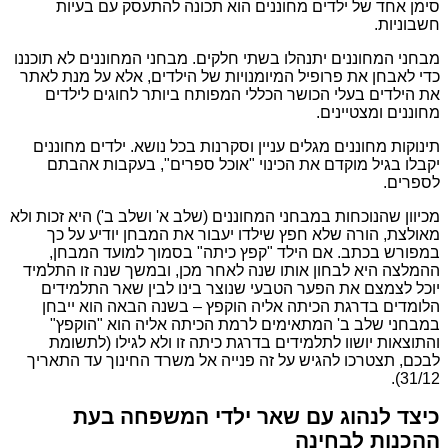
סימן אחד של ילדים מחוננים הוא תכונה להתעסק עם בעיות
חשבוניות.
מבחני המחוננים יתנהלו בשתי חלקים. מבחני המחוננים לא תוכננו
כדי לאבחן את פרופיל המיומנויות של הילדים, אלא על מנת לאתר
את הילדים בעלי הכושר הכללי המפותח ביותר לחוגים לילדים
מחוננים ומצטיינים.
תינוקות מחוננים מגלים עניין וסקרנות בכל נושא. ילדים מחוננים
יקבלו בגיל מוקדם את הכינוי "אוכל ספרים", בעקבות אהבתם
לספרים.
מכיוון שהנוכחות במבחני המחוננים (שלב א' ושלב ב') היא זכות ולא
מאולצת, הורה שלא חפץ שילדו יעבור את המבחן יודיע על כך
במפורש בכתב. אם הילד "קפץ כיתה" בסמוך למועד המבחן,
ההמלצה היא לבחון אותו שנה לאחר מכן, ובמשך שנה זו התלמיד
יוכל לצמצם את הפער הטבעי שנוצר בינו לבין שאר התלמידים
הלומדים בדרגת הכיתה אליה הוקפץ – בשנה הבאה הוא ייבחן
במבחני שלב ב' המתאימים לרמת הכיתה אליה הוא "הוקפץ"
והתוצאות יושוו לתלמידים בדרגת כיתה זו ולא לגילו (לתשומת
לבכם, תצטרכו להגיש על זה פנייה אל משרד החינוך עד התאריך
31/12).
כיצד לנהוג עם שאר ילדי המשפחה בעת
ההכנות לבחינה