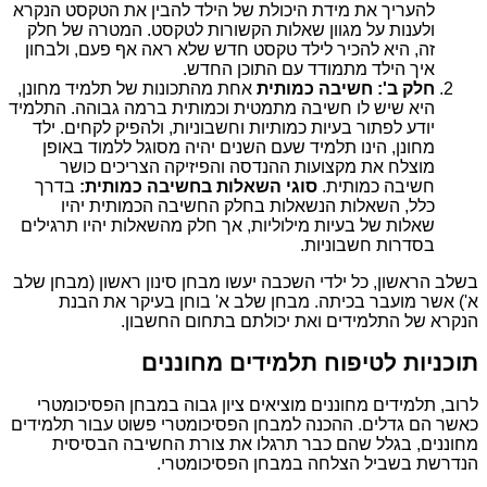
להעריך את מידת היכולת של הילד להבין את הטקסט הנקרא
ולענות על מגוון שאלות הקשורות לטקסט. המטרה של חלק
זה, היא להכיר לילד טקסט חדש שלא ראה אף פעם, ולבחון
איך הילד מתמודד עם התוכן החדש.
חלק ב': חשיבה כמותית
אחת מהתכונות של תלמיד מחונן,
היא שיש לו חשיבה מתמטית וכמותית ברמה גבוהה. התלמיד
יודע לפתור בעיות כמותיות וחשבוניות, ולהפיק לקחים. ילד
מחונן, הינו תלמיד שעם השנים יהיה מסוגל ללמוד באופן
מוצלח את מקצועות ההנדסה והפיזיקה הצריכים כושר
חשיבה כמותית.
סוגי השאלות בחשיבה כמותית:
בדרך
כלל, השאלות הנשאלות בחלק החשיבה הכמותית יהיו
שאלות של בעיות מילוליות, אך חלק מהשאלות יהיו תרגילים
בסדרות חשבוניות.
בשלב הראשון, כל ילדי השכבה יעשו מבחן סינון ראשון (מבחן שלב
א') אשר מועבר בכיתה. מבחן שלב א' בוחן בעיקר את הבנת
הנקרא של התלמידים ואת יכולתם בתחום החשבון.
תוכניות לטיפוח תלמידים מחוננים
לרוב, תלמידים מחוננים מוציאים ציון גבוה במבחן הפסיכומטרי
כאשר הם גדלים. ההכנה למבחן הפסיכומטרי פשוט עבור תלמידים
מחוננים, בגלל שהם כבר תרגלו את צורת החשיבה הבסיסית
הנדרשת בשביל הצלחה במבחן הפסיכומטרי.