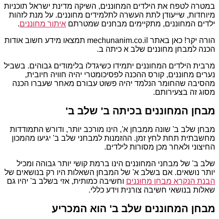
במטרה לטפח את הילדים המחוננים, השיקה מדינת ישראל תוכניות
מיוחדות, שייעודן לתת העשרה לתלמידים מחוננים. על מנת לזהות
ילדים המחוננים, מתקיימים מבחנים שמטרתם
איתור מחוננים
.
הורה יקר! כאן באתר mechunanim.co.il תמצאו מידע חשוב אודות
הכנה למבחן מחוננים שלב א כיתה ב.
מרבית הילדים המחוננים יתמידו כשיגדלו בלימודים גבוהים. בשביל
נערים מחוננים, קורס ההכנה לפסיכומטרי יהיה חוויה חיובית,
מהסיבה שהחומר הנלמד יהיה פשוט עבורם מאחר שעברו הכנה
מסוג זה בצעירותם.
מבחן המחוננים בכיתה ב' שלב ב'
מבחן שלב ב' שונה ממבחן א', הינו מורכב יותר, ודורש התמודדות
מחשבתית תחת לחץ זמן. ההזמנות למבחני שלב ב' יגיעו מהמכון
החיצוני ולאחר מכן מסורות לילדים.
שלב ב' של מבחני המחוננים הינו ברמת קושי יותר גבוהה ומכיל
יותר נושאים. אם בשלב א' של המבחן השאלות היו רק בנושאים של
הבנת הנקרא מבחן מחוננים
וחשיבה כמותית, אזי בשלב ב' יהיו גם
שאלות בנושאי חשיבה צורנית וידע כללי.
מבחן המחוננים שלב ב' הוא המכריע