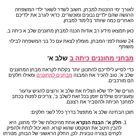
לאורך ימי ההכנות למבחן, חשוב לשדר לשאר ילדי המשפחה
הרגשה שהם ילדים נבונים ומוכשרים. כדאי לערב את ילדיכם
האחרים כמה שיותר בלימוד למבחן.
כאן תמצאו מידע רב אודות הכנה למבחן מחוננים שלב א כיתה ב.
24 שעות לפני המבחן, מומלץ לצאת עם כל בני המשפחה לבילוי
משותף.
מבחני מחוננים כיתה ב
שלב א'
כדי לסייע לילדיכם להתכונן יותר בקלות לקראת מבחן המחוננים
שלב א', טוב להכיר את המבנה
מבחנים למחוננים
ומאילו חלקים
הם מורכבים.
הורים של ילד שלא הצליח את שלב א' ורוצים להגיש ערעור
ומעוניינים שילדם יוזמן בכל זאת לשלב ב', צריכים לפנות בכתב
למחנך הכיתה ולהסביר את רצונם.
תוכן הבחינה שלב א' מתפצל בדרך כלל לשני חלקים:
חלק א': הבנת הנקרא
אחת מהיכולות של ילד מחונן, היא
להבין היטב את הטקסט שהוא קורא. הוא יכול לנתח ולהפיק
לקחים בצורה טבעית. לכן, החלק הראשוני של הבוחן, מטרתו