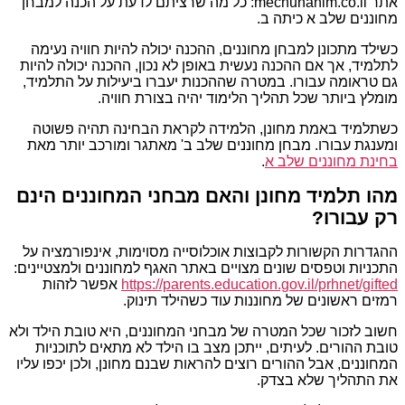
אתר mechunanim.co.il: כל מה שרציתם לדעת על הכנה למבחן
מחוננים שלב א כיתה ב.
כשילד מתכונן למבחן מחוננים, ההכנה יכולה להיות חוויה נעימה
לתלמיד, אך אם ההכנה נעשית באופן לא נכון, ההכנה יכולה להיות
גם טראומה עבורו. במטרה שההכנות יעברו ביעילות על התלמיד,
מומלץ ביותר שכל תהליך הלימוד יהיה בצורת חוויה.
כשתלמיד באמת מחונן, הלמידה לקראת הבחינה תהיה פשוטה
ומענגת עבורו. מבחן מחוננים שלב ב' מאתגר ומורכב יותר מאת
בחינת מחוננים שלב א
.
מהו תלמיד מחונן והאם מבחני המחוננים הינם
רק עבורו?
ההגדרות הקשורות לקבוצות אוכלוסייה מסוימות, אינפורמציה על
התכניות וטפסים שונים מצויים באתר האגף למחוננים ולמצטיינים:
https://parents.education.gov.il/prhnet/gifted
אפשר לזהות
רמזים ראשונים של מחוננות עוד כשהילד תינוק.
חשוב לזכור שכל המטרה של מבחני המחוננים, היא טובת הילד ולא
טובת ההורים. לעיתים, ייתכן מצב בו הילד לא מתאים לתוכניות
המחוננים, אבל ההורים רוצים להראות שבנם מחונן, ולכן יכפו עליו
את התהליך שלא בצדק.