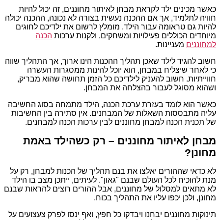
כאשר מכינים ילד לקראת מבחן לאיתור מחוננים, זה יכול להיות
חוויה לתלמיד, אך אם ההכנה נעשית בצורה לא נכונה, ההכנה יכולה
להיות גם טראומה עבור הילד. מומלץ לרשום את ילדיכם לחוגים
מיוחדים הכוללים פעילויות ומשחקים, ולקנות ערכות
הכנה
למחוננים
מעניינות.
חשוב להגיד לילד שאכן תהליך ההכנות הינו ארוך, אך התהליך שווה
כי לאחר שיצליח במבחן, הוא יוכל להינות ממסגרות העשרה
חווייתיות. חשוב להעניק לילדיכם כל הזמן תחושה שהוא מבריק,
ושהוא מסוגל לעבור בהצלחה את המבחן.
כאשר הוא לומד בעזרת ערכת הכנה, הילד מתמחה בסוג החשיבה
עליה מתבססות השאלות של המבחנים. אין סתירה בין החשיבות
של תכנית הכנה למבחן מחוננים לבין ערכות הכנה למבחנים.
מבחן לאיתור מחוננים – רק כשהילד באמת
מחונן?
לא כדאי שההורים יאלצו את בנם תהליך של הכנות למבחן, רק על
מנת להוכיח לכל העולם שבנם "גאון". לעיתים, ייתכן מצב בו הילד
לא מתאים למסלול של מחוננים, אבל ההורים רוצים להראות שבנם
מחונן, ולכן יכפו עליו את התהליך בכוח.
תינוקות מחוננים יבחנו ויבדקו כל חפץ, ואף ינסו לפרק צעצועים על