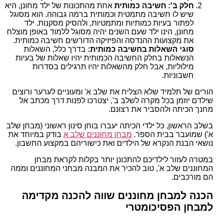
חלק ב': חשיבה כמותית
אחת מהתכונות של ילד מחונן, היא
שיש לו חשיבה מתמטית וכמותית ברמה גבוהה. הוא מסוגל
לפתור בעיות כמותיות ומתמטיות, ולהסיק מסקנות. ילד
מחונן, הינו ילד שעם השנים יהיה מסוגל ללמוד באופן מוצלח
את מקצועות ההנדסה והפיזיקה הדורשים חשיבה כמותית.
סוגי השאלות בחשיבה כמותית:
בדרך כלל, השאלות
הנשאלות בחלק החשיבה הכמותית יהיו שאלות של בעיות
מילוליות, אבל חלק מהשאלות יהיו תרגילים בסדרות
חשבוניות.
הורים של תלמיד שלא הצליח את שלב א' ומעוניים לערער ורוצים
שילדם יוזמן בכל מקרה לשלב ב', יצטרכו לפנות דרך מכתב אל
מחנך הכיתה ולהסביר את רצונם.
בשלב הראשון, כל ילדי הכיתה יעברו בוחן סינון ראשוני (מבחן שלב
א') שמועבר בבית הספר.
מבחן מחוננים שלב א
בודק במיוחד את
נושאי הבנת הנקרא של הילדים ואת כישוריהם במקצוע החשבון.
במטרה לעזור לילדיכם להתכונן יותר בקלות לקראת מבחן
המחוננים שלב א', טוב להכיר את המבנה מבחני המחוננים וממה
הם מורכבים.
הכנה למבחן מחוננים שווה להכנה מקדימה
למבחן הפסיכומטרי