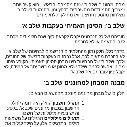
מבחן מחוננים שלב ב' שונה מהמבחן הראשון, הוא קשה יותר,
ומצריך התמודדות מחשבתית בלחץ זמן. ההזמנות לשלב ב'
נשלחות מהמכון החיצוני ואז מחולקות לתלמידים.
שלב ב': הסינון האמיתי בעקבות שלב א'
הוריהם של כל הנבחנים יקבלו לקראת סוף שנת הלימודים מכתב
לגבי התאמה או לא לתכנית.
בדרך כלל, חלק נתון מהתלמידים הנרשמים לבחינות של שלב א',
לא בהכרח מתאים לכך, אבל נבחנים בעקבות דרישה של ההורים,
ולכך, שלב ב' של הבחינות הינו מבחן הסינון האמיתי, הקובע מיהו
מחונן. אפשר להניח שילד שלא מחונן או מוכשר יתר על המידה, לא
יקבל ציון עובר גם את שלב א'.
מבנה המבחן למחוננים שלב ב'
חלק ב' של מבחן מחוננים מורכב מהנושאים הבאים:
תרגילי חשבון
החלק הזה דומה לחלק
החשבון במבחן מחוננים שלב א'. בקטע
זה יש בעיות מילוליות של חשבון.
תרגילים מילוליים
תרגילים על משמעות
מילים: בתרגילים אלו, על הילד לגלות את