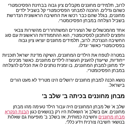
לרוב, תלמידים מחוננים מקבלים ציון גבוה בבחינת הפסיכומטרי
כשהם גדלים. ההכנה למבחני הפסיכומטרי קל בשביל ילדים
מחוננים, בגלל שהם כבר רכשו את החשיבה הראשונית הנדרשת
בשביל הצלחה במבחן הפסיכומטרי.
אחד מהמכשולים של הצעירים המשתחררים מהשירות צבאי
וחפצים להתכונן לפסיכומטרי, הוא ההתמודדות הראשונית עם סוג
החשיבה הנצרכת. לרוב, תלמידים מחוננים יוציאו ציון גבוה
בפסיכומטרי כאשר יגדלו.
במטרה לטפח את הילדים המחוננים, השיקה מדינת ישראל תוכניות
ייחודיות, שייעודן להעניק העשרה לילדים מחוננים. כאשר מכינים
ילד מחונן למבחן המחוננים, בו זמנית נותנים לו את הכלים להצלחה
במבחן הפסיכומטרי.
נושא הכנה למבחן מחוננים ירושלים הינו מטריד לא מעט הורים
בישראל.
מבחן מחוננים בכיתה ב' שלב ב'
שלב א' של מבחן המחוננים היה עבור הילד טעימה מהו מבחן
מחוננים. אם בשלב א' השאלות היו רק בנושאים כגון
הבנת הנקרא
מבחן מחוננים
וחשיבה כמותית, אז בשלב ב' מופיעות גם שאלות
בנושאי חשיבה צורנית וידע כללי.