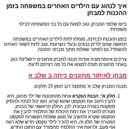
איך לנהוג עם הילדים האחרים במשפחה בזמן
ההכנות למבחן
ביום שלפני המבחן, טוב לצאת עם כל בני המשפחה לבילוי
משפחתי.
בזמן ההכנות לבחינה, מומלץ לתת לילדים האחרים במשפחה
תחושה שהם ילדים נבונים ובעלי כשרונות. טוב לתת לשאר האחים
להשתדל גם לפתור שאלות מתוך מבחני ההכנה.
צריכים אינפורמציה אודות הכנה למבחן מחוננים ירושלים? כאן
באתר מחוננים תוכלו למצוא את כל מה רציתם לדעת.
מבחן לאיתור מחוננים כיתה ב שלב א
מבנה המבחן שלב א' מתפצל רוב הזמן ל2 חלקים:
חלק א': הבנת הנקרא
אחת מהתכונות של ילד מחונן, היא
להבין היטב את הטקסט שהוא קורא. הוא יכול לנתח ולהסיק
מסקנות בצורה טבעית. לכן, החלק הראשוני של הבוחן,
מטרתו להעריך את רמת היכולת של התלמיד להבין את
הטקסט שקרא ולהשיב על מגוון שאלות הקשורות לטקסט.
המטרה של חלק זה, היא להכיר לילד טקסט חדש שלא ראה
אף פעם, ולראות איך התלמיד מתמודד עם התוכן החדש.