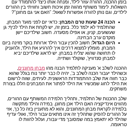
בזמן ההכנה, ההורה עוזר לילד, ומנחה אותו כיצד להתמודד עם
השאלות. לימוד משותף מהווה זמן איכות חשוב וחוויתי בין ההורים
לילדים, וגם נותן להורה אפשרות לשאול: "האם אני גם מחונן"?
הכנה 24 שעות טרם המבחן:
כדאי יום לפני מועד המבחן,
שהתלמיד לא ילמד כלל. בזמן זה, יש לקחת את הילד לכיף: גן
שעשועים, קניון, או אפילו מסעדה. חשוב שילדיכם יישן
מוקדם ערב הבחינה.
היום הגדול:
חשוב להכין עבור הילד ארוחת בוקר מזינה ביום
המבחן. מומלץ למצוא דרכים איך להרגיע את הילד, ולהעניק
לו תחושה שהוא יצליח במבחן. יש לדאוג שילדיכם יביא
למבחן סנדוויץ', שוקולד ושתייה.
ההכנה לשלב א' מעניקה לתלמיד הבנה מהו
מבחן מחוננים
,
וכשהילד יעבור הכנה לשלב ב', יהיה לו כבר יותר נוח בגלל שהוא
כבר חווה את שלב ההתמודדות הראשונית. לעיתים, שווה לרשום
את הילד לחוג שמכשיר את הילד לפתור את המבחנים הללו בצורת
משחקים.
שלב ההכנות של התלמיד, ותהליך הלמידה המשותף עם ההורים,
מהווים אינדיקציה האם הילד אכן מחונן. במידה והילד מתקשה
בלמידה לקראת מבחן המחוננים, והוא לא מתעניין בזה כל כך, אזי
על ההורים להסיק שתהליך זה אינו מתאים עבור הילד, ואולי עדיף
שהילד לא יתאמץ במה שמסובך מדי עבורו, ועלול להוות לו
טראומה.