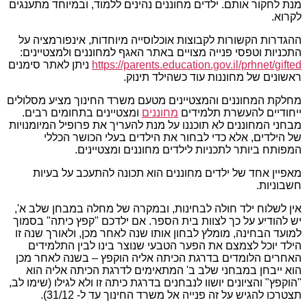
מנת לחקור אותם. ילדים מחוננים נהינים ללמוד, ובמיוחד מתענגים
לקרוא.
ההגדרות הקשורות לקבוצות אוכלוסייה מיוחדות, אינפורמציה על
התכניות וטפסי פנייה מצויים באתר האגף למחוננים ולמצטיינים:
https://parents.education.gov.il/prhnet/gifted
ניתן לאתר סימנים
ראשונים של מחוננות עוד כשהילד תינוק.
מחלקת המחוננים והמצטיינים מטעם משרד החינוך מציע מסלולים
ייחודיים להעשרת תלמידים
מחוננים
ומצטיינים בתחומים רבים.
מבחני המחוננים לא תוכננו על מנת להעריך את פרופיל המיומנויות
של הילדים, אלא כדי לבחור את הילדים בעלי הכושר הכללי
המפותח ביותר לתכניות לילדים מחוננים ומצטיינים.
מאפיין אחד של ילדים מחוננים הוא תכונה להתעכב על בעיות
חשבוניות.
אין לשלוח ילד חולה לבחינות, ובמקרה של מחלה במבחן שלב א',
יש להודיע על כך לצוות בית הספר. אם ילדכם "קפץ כיתה" בסמוך
למועד הבחינה, מומלץ לבחון אותו שנה לאחר מכן, ולאורך שנה זו
הילד יוכל לצמצם את הפער הטבעי שנוצר בינו לבין התלמידים
האחרים הלומדים בדרגת הכיתה אליה הוקפץ – בשנה לאחר מכן
הוא ייבחן במבחני שלב ב' המתאימים לדרגת הכיתה אליה הוא
"הוקפץ" והציונים יושוו לנבחנים בדרגת כיתה זו ולא לגילו (שימו לב,
תצטרכו להגיש על זה פנייה אל משרד החינוך עד ל- 31/12).