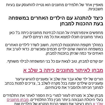
מאפיין אחד של תלמידים מחוננים הוא נטייה להתעסק עם בעיות
חשבוניות.
כיצד להתנהג עם הילדים האחרים במשפחה
בעת ההכנות למבחן
מחפשים אינפורמציה על הכנה לבחינות מחוננים כיתה ב? כאן
באתר מחוננים תוכלו למצוא את כל מה רציתם לדעת.
במהלך תקופת ההתכוננות לבחינה, חשוב לשדר לילדים האחרים
במשפחה הרגשה שהם ילדים חכמים ומוכשרים. כדאי לערב את
האחים עד כמה שניתן בהכנות למבחן.
יום קודם למבחן, טוב לצאת עם כל בני המשפחה לבילוי משותף.
מבחן לאיתור מחוננים כיתה ב שלב א
הורים של ילד שלא עבר את שלב א' ומעוניים להגיש ערעור
ומעוניינים שילדם יופנה בכל מקרה לשלב ב', צריכים לפנות בכתב
למחנך הכיתה ולהסביר את סיבותיהם.
מבחן שלב א' מטרתו לעזור למורי בית הספר לאתר את התלמידים
בעלי היכולת הגבוהה ביותר מבין כלל התלמידים.
מבחן מחוננים
שלב א
בוחן בעיקר את נושאי הבנת הנקרא של הילדים ואת