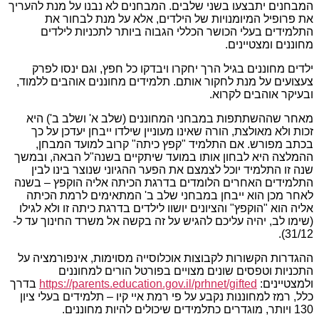
המבחנים יתבצעו בשני שלבים. המבחנים לא נבנו על מנת להעריך
את פרופיל המיומנויות של הילדים, אלא על מנת לבחור את
התלמידים בעלי הכושר הכללי הגבוה ביותר לתכניות לילדים
מחוננים ומצטיינים.
ילדים מחוננים בגיל הרך יחקרו ויבדקו כל חפץ, וגם ינסו לפרק
צעצועים על מנת לחקור אותם. תלמידים מחוננים אוהבים ללמוד,
ובעיקר אוהבים לקרוא.
מאחר שההשתתפות במבחני המחוננים (שלב א' ושלב ב') היא
זכות ולא מאולצת, הורה שאינו מעוניין שילדו ייבחן יעדכן על כך
בכתב מפורש. אם התלמיד "קפץ כיתה" קרוב למועד המבחן,
ההמלצה היא לבחון אותו במועד שיתקיים בשנה"ל הבאה, ובמשך
שנה זו התלמיד יוכל לצמצם את הפער ההגיוני שנוצר בינו לבין
התלמידים האחרים הלומדים בדרגת הכיתה אליה הוקפץ – בשנה
לאחר מכן הוא ייבחן במבחני שלב ב' המתאימים לרמת הכיתה
אליה הוא "הוקפץ" והציונים יושוו לילדים בדרגת כיתה זו ולא לגילו
(שימו לב, יהיה עליכם להגיש על זה בקשה אל משרד החינוך עד ל-
31/12).
ההגדרות הקשורות לקבוצות אוכלוסייה מסוימות, אינפורמציה על
התכניות וטפסים שונים מצויים בפורטל הורים למחוננים
ולמצטיינים:
https://parents.education.gov.il/prhnet/gifted
בדרך
כלל, רמז למחוננות נקבע על פי רמת איי קיו – תלמידים בעלי ציון
130 ויותר, מוגדרים כתלמידים שיכולים להיות מחוננים.