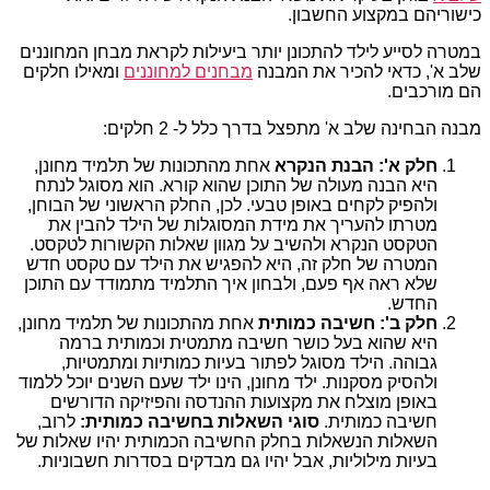
כישוריהם במקצוע החשבון.
במטרה לסייע לילד להתכונן יותר ביעילות לקראת מבחן המחוננים
שלב א', כדאי להכיר את המבנה
מבחנים למחוננים
ומאילו חלקים
הם מורכבים.
מבנה הבחינה שלב א' מתפצל בדרך כלל ל- 2 חלקים:
חלק א': הבנת הנקרא
אחת מהתכונות של תלמיד מחונן,
היא הבנה מעולה של התוכן שהוא קורא. הוא מסוגל לנתח
ולהפיק לקחים באופן טבעי. לכן, החלק הראשוני של הבוחן,
מטרתו להעריך את מידת המסוגלות של הילד להבין את
הטקסט הנקרא ולהשיב על מגוון שאלות הקשורות לטקסט.
המטרה של חלק זה, היא להפגיש את הילד עם טקסט חדש
שלא ראה אף פעם, ולבחון איך התלמיד מתמודד עם התוכן
החדש.
חלק ב': חשיבה כמותית
אחת מהתכונות של תלמיד מחונן,
היא שהוא בעל כושר חשיבה מתמטית וכמותית ברמה
גבוהה. הילד מסוגל לפתור בעיות כמותיות ומתמטיות,
ולהסיק מסקנות. ילד מחונן, הינו ילד שעם השנים יוכל ללמוד
באופן מוצלח את מקצועות ההנדסה והפיזיקה הדורשים
חשיבה כמותית.
סוגי השאלות בחשיבה כמותית:
לרוב,
השאלות הנשאלות בחלק החשיבה הכמותית יהיו שאלות של
בעיות מילוליות, אבל יהיו גם מבדקים בסדרות חשבוניות.