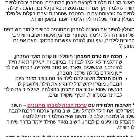
כאשר מכינים תלמיד לקראת מבחן המחוננים, ההכנה יכולה להיות
חוויה לתלמיד, אך אם ההכנה נעשית באופן לא נכון, ההכנה יכולה
להיות גם טראומה עבורו. במטרה שההכנות יעברו בקלות על הילד,
מומלץ ביותר שכל תהליך הלימוד יועבר באופן חוויתי.
מומלץ להפוך את ההכנה למבחן המחוננים לחוויית לימוד משותפת
של ההורה והילד. לימוד משותף יוצר זמן איכות חשוב וחוויתי בין
ההורים לילדים, ואף נותן להורה אפשרות לבדוק: "האם אני גם
מחונן"?
הכנה יום טרם המבחן:
מומלץ יום קודם מועד המבחן,
שהתלמיד לא ילמד לבחינה. במקום זה, יש לקחת את הילד
להינות: גן שעשועים, פארק, או סתם פיצרייה. הכרחי שהילד
יישן מוקדם בלילה שלפני המבחן.
היום הגדול:
חשוב לתת לילד ארוחת בוקר מזינה ביום
המבחן. מומלץ להשתדל להרגיע את הילד, ולהעניק לו
הרגשה שהוא יעבור את המבחן בהצלחה. יש לצייד את הילד
לבחינה בסנדוויץ', חטיף שוקולד ומים.
* חשיבות הלמידה עם
ערכת הכנה למבחן מחוננים
–
חשוב
מאוד לכוון את הילד לתרגל שוב ושוב מתוך ערכות ההכנה למבחן
שלב א' ולמבחן שלב ב', משום שאז התלמיד יתרגל לסגנון
המבדקים ויגיע מוכן לבוחן. חשוב מאוד שהילד ילמד בדרך שיהיה
לו חוויתי.