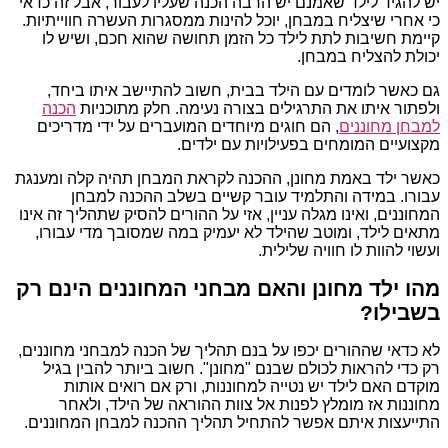
יש להגיד לילד שאמנם יש הרבה הכנה שעליו לעבור, אבל זה כדאי
כי אחרי שיצליח במבחן, יוכל להינות ממסגרות העשרה חווייתיות.
קיימת חשיבות לתת לילד כל הזמן תחושה שהוא חכם, ושיש לו
יכולת להצליח במבחן.
גם כאשר לומדים עם הילד בבית, חשוב להתיישב איתו ביחד,
ולפתור איתו את התרגילים בצורה נעימה. חלק מתוכניות
הכנה
למבחן מחוננים
, הם חוגים מיוחדים המועברים על ידי מדריכים
מקצועיים המומחים בפעילויות עם ילדים.
כאשר ילד באמת מחונן, ההכנה לקראת המבחן תהיה קלה ומענגת
עבורו. במידה והתלמיד עובר קשיים בשלב ההכנה למבחן
המחוננים, ואינו מגלה עניין, אזי על ההורים להסיק שתהליך זה אינו
מתאים לילד, ומוטב שהילד לא יעמיק במה שמסובך מדי עבורו,
ועשוי להוות לו חוויה שלילית.
מהו ילד מחונן והאם מבחני המחוננים הינם רק
בשבילו?
לא כדאי שההורים יכפו על בנם תהליך של הכנה למבחני מחוננים,
רק כדי להראות לכולם שבנם "מחונן". חשוב ביותר להבין בגיל
מוקדם האם לילד יש נטייה למחוננות, ורק אם רואים אותות
מחוננות אז מומלץ לפנות אל צוות ההוראה של הילד, ולאחר
התייעצות איתם אפשר להתחיל תהליך ההכנה למבחן המחוננים.