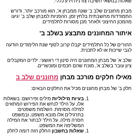
שאלות בנושאי חשיבה צורנית וידע כללי.
מבחן מחוננים שלב ב' שונה ממבחן א', הוא מורכב יותר, ודורש
התמודדות מחשבתית בלחץ זמן. ההפניות למבחן שלב ב' יגיעו
מהמכון החיצוני ולאחר מכן מסורות לתלמידים.
איתור המחוננים מתבצע בשלב ב'
ההורים של כל התלמידים יקבלו קרוב לסוף שנת הלימודים הודעה
לגבי שייכות או לא לתכנית.
שלב א' של מבחן המחוננים היה סינון די ראשוני. ילדים המקבלים
ציון עובר בשלב א', מוכח שהם חכמים ומוכשרים.
מאילו חלקים מורכב מבחן
מחוננים שלב ב
חלק ב' של מבחן מחוננים מכיל את החלקים הבאים:
בעיות מילוליות
מילים ופירושם: בשאלות
אלו, על הילד לנחש את הפירוש המתאים
למילה מסוימת. השלמת משפטים:
בתרגילים אלו מובא משפט, ובמשפט
חסרה מילה. על הילד לבחור את המילה
המשלימה את המשפט.
שאלות בחשבון
החלק הזה דומה לחלק