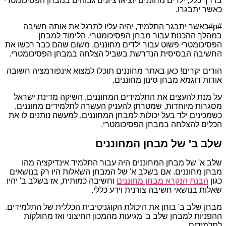
בדרך כלל, ילדים מחוננים יוציאו ציונים גבוהים במבחן הפסיכומטרי
כאשר יתבגרו.
#p#כאשר יתבגר התלמיד, יהיה עליו לתרגל את אותה חשיבה
במהלך ההכנות עבור מבחן הפסיכומטרי. הלימוד למבחן
הפסיכומטרי פשוט עבור ילדים מחוננים, משום שהם כבר רכשו את
החשיבה הבסיסית הנדרשת בשביל הצלחה במבחן הפסיכומטרי.
הורים יקרים! כאן באתר מחוננים תוכלו למצוא אינפורמציה חשובה
אודות דוגמא מבחן סינון מחוננים.
על מנת להעצים את התלמידים המחוננים, השיקה מדינת ישראל
מסגרות מיוחדות, שמטרתן להעניק העשרה לתלמידים מחוננים.
כשמכינים ילד בעל יכולות למבחן המחוננים, למעשה נותנים לו את
הכלים להצלחה במבחן הפסיכומטרי.
שלב ב' של מבחן המחוננים
שלב א' של מבחן המחוננים היה עבור התלמיד אינדיקציה מהו
מבחן מחוננים. אם בשלב א' של המבחן השאלות היו רק בנושאים
כגון
הבנת הנקרא מבחן מחוננים
וחשיבה כמותית, אז בשלב ב' יהיו
שאלות בנושאי חשיבה צורנית וידע כללי.
מבחן שלב ב' בוחן את היכולת הקוגניטיבית הכללית של התלמידים.
ההפניות למבחן שלב ב' מגיעות מהמכון החיצוני ואז מחולקות
לתלמידים.