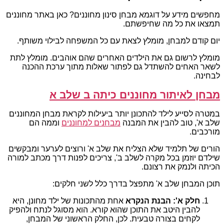
מחפשים מידע על דוגמא מבחן סינון מחוננים? כאן באתר מחוננים
תמצאו את כל מה שחיפשתם.
יום קודם למבחן, מומלץ לצאת עם כל המשפחה לבילוי משותף.
מומלץ לרשום גם את הילדים האחרים שהם אוהבים. מומלץ לתת
לשאר האחים להשתדל גם לפתור שאלות מתוך ערכת ההכנה
לבחינה.
מבחן לאיתור מחוננים כיתה ב שלב א
במטרה לסייע לילד להתכונן יותר ביעילות לקראת מבחן המחוננים
שלב א', טוב להבין את המבנה
מבחנים למחוננים
וממה הם
מורכבים.
הורים של תלמיד שלא הצליח את שלב א' ורוצים לערער ומבקשים
שילדם יוזמן בכל מקרה לשלב ב', צריכים לפנות דרך מכתב למורה
הכיתה ולנמק את רצונם.
תוכן המבחן שלב א' מתפצל בדרך כלל לשני חלקים:
חלק א': הבנת הנקרא
אחת מהתכונות של ילד מחונן, היא
להבין היטב את התוכן שהוא קורא. הוא מסוגל לנתח ולהפיק
לקחים בצורה טבעית. לכן, החלק הראשוני של המבחן,