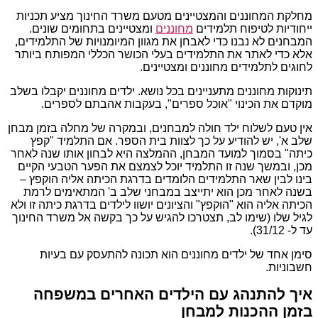
מחלקת המחוננים והמצטיינים מטעם משרד החינוך מציע תכניות
ייחודיות לטיפוח תלמידים
מחוננים
ומצטיינים בתחומים שונים.
המבחנים לא נבנו כדי לאבחן את מגוון המיומנויות של התלמידים,
אלא כדי לאתר את התלמידים בעלי הכושר הכללי המפותח ביותר
לחוגים לתלמידים מחוננים ומצטיינים.
תינוקות מחוננים מתעניינים בכל נושא. ילדים מחוננים יקבלו בשלב
מוקדם את הכינוי "אוכל ספרים", בעקבות אהבתם לספרים.
אין טעם לשלוח ילד חולה למבחנים, ובמקרה של מחלה בזמן מבחן
שלב א', יש להודיע על כך לצוות בית הספר. אם התלמיד "קפץ
כיתה" בסמוך למועד המבחן, ההמלצה היא לבחון אותו שנה לאחר
מכן, ובמשך שנה זו התלמיד יוכל לצמצם את הפער הטבעי הקיים
בינו לבין שאר התלמידים הלומדים בדרגת הכיתה אליה הוקפץ –
בשנה לאחר מכן הוא יתייצב במבחני שלב ב' המתאימים לרמת
הכיתה אליה הוא "הוקפץ" והציונים יושוו לילדים בדרגת כיתה זו ולא
לגיל שלו (שימו לב, תצטרכו להגיש על כך בקשה אל משרד החינוך
עד ל- 31/12).
סימן אחד של ילדים מחוננים הוא תכונה להתעסק עם בעיות
חשבוניות.
איך להתנהג עם הילדים האחרים במשפחה
בזמן ההכנות למבחן