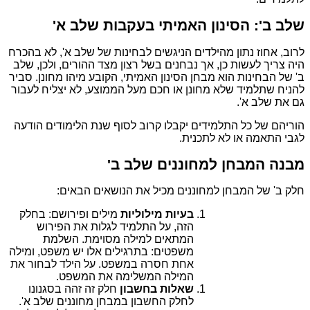
שלב ב': הסינון האמיתי בעקבות שלב א'
לרוב, אחוז נתון מהילדים הניגשים לבחינות של שלב א', לא בהכרח
היה צריך לעשות כן, אך נבחנים בשל רצון מצד ההורים, ולכן, שלב
ב' של הבחינות הוא מבחן הסינון האמיתי, הקובע מיהו מחונן. סביר
להניח שתלמיד שלא מחונן או חכם מעל הממוצע, לא יצליח לעבור
גם את שלב א'.
הוריהם של כל התלמידים יקבלו קרוב לסוף שנת הלימודים הודעה
לגבי התאמה או לא לתכנית.
מבנה המבחן למחוננים שלב ב'
חלק ב' של המבחן למחוננים מכיל את הנושאים הבאים:
בעיות מילוליות
מילים ופירושם: בחלק
הזה, על התלמיד לגלות את הפירוש
המתאים למילה מסוימת. השלמת
משפטים: בתרגילים אלו יש משפט, ומילה
אחת חסרה במשפט. על הילד לבחור את
המילה המשלימה את המשפט.
שאלות בחשבון
חלק זה זהה בסגנונו
לחלק החשבון במבחן מחוננים שלב א'.