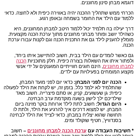
דוגמא מבחן סינון מחוננים.
הכרחי ממש שתהליך ההכנה יהיה באווירה כיפית ולא לחוצה. כדאי
ללמוד עם הילד את החומר בשמחה ובאופן רגוע.
דרך יעילה בה תלמיד יכול ללמוד היטב למבחן המחוננים, היא
כשהילד יושב ופותר מבחני מחוננים מתוך ערכת הכנה מקצועית.
מומלץ להעניק לילד גם את התכנית הכנה וגם לקנות עבורו ערכת
הכנה.
גם כאשר לומדים עם הילד בבית, חשוב להתיישב איתו ביחד,
ולפתור איתו את השאלות בצורה כיפית. חלק מתוכניות
הכנה
למבחן מחוננים
, הינם חוגים חווייתיים המוענקים על ידי אנשי
מקצוע המומחים בפעילויות עם ילדים.
הכנה יום לפני המבחן:
כדאי יום לפני מועד המבחן,
שהתלמיד לא ילמד כלל. בזמן זה, יש לקחת את הילד לפעולה
כיפית: גן שעשועים, קניון, או סתם פיצרייה. חשוב מאד
שילדיכם ילך לישון בשעה מוקדמת ערב הבחינה.
היום הגדול:
חשוב לתת לילד ארוחת בוקר מזינה ביום
המבחן. יש למצוא דרכים איך להרגיע את הילד, ולתת לו
תחושה שהוא יצליח במבחן. כדאי לצייד את הילד לבחינה
בסנדוויץ', חטיף שוקולד ומים.
* חשיבות העבודה עם
ערכת הכנה למבחן מחוננים
–
חשוב