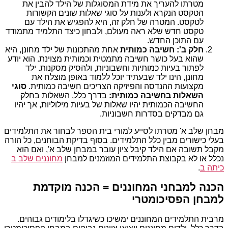
מטרתו להעריך את מידת המסוגלות של הילד להבין את
הטקסט הנקרא ולענות על סוגי שאלות שונים הקשורות
לטקסט. המטרה של חלק זה, היא להפגיש את הילד עם
טקסט חדש שלא ראה מעולם, ולבחון כיצד התלמיד מתמודד
עם התוכן החדש.
חלק ב': חשיבה כמותית
אחת מהתכונות של ילד מחונן, היא
שהוא בעל כושר חשיבה מתמטית וכמותית מצוינת. הוא יודע
לפתור בעיות כמותיות וחשבוניות, ולהסיק מסקנות. ילד
מחונן, הינו ילד שבעתיד יוכל ללמוד באופן מוצלח את
מקצועות ההנדסה והפיזיקה הצריכים חשיבה כמותית.
סוגי
השאלות בחשיבה כמותית:
בדרך כלל, השאלות בחלק
החשיבה הכמותית יהיו שאלות של בעיות מילוליות, אך יהיו
גם מבדקים בסדרות חשבוניות.
מבחן שלב א' מטרתו לסייע למורי בית הספר לבחור את התלמידים
בעלי כישורים מבין כלל התלמידים. בסוף בדיקת הבוחנים, כל הורה
מקבל תשובה אם הילד קיבל ציון עובר במבחן שלב א', ואם הוא
נכלל או לא בקבוצת התלמידים המוזמנים למבחן
מחוננים שלב ב
כיתה ב
.
הכנה למבחני המחוננים = הכנה מוקדמת
למבחן הפסיכומטרי
מרבית התלמידים המחוננים ימשיכו כשיגדלו בלימודים גבוהים.