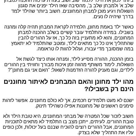
ביותר לכוון את הילד ללמוד שוב ושוב בעזרת ערכות ההכנה למבחן
שלב א' ולמבחן שלב ב', מהסיבה שאז הילד יפנים את סגנון
השאלות ויגיע מוכן למבחן המחוננים. חשוב ביותר שהילד ילמד
בדרך שיהיה לו נעים.
כאשר ילד באמת מחונן, הלמידה לקראת המבחן תהיה קלה ומהנה
בשבילו. במידה והתלמיד עובר קשיים בשלב ההכנה למבחן
המחוננים, והוא לא מתעניין בזה כל כך, אז על ההורים להבין
שהתהליך אינו כל כך מתאים לילד, ומוטב שהתלמיד לא יתאמץ
במה שמסובך מדי עבורו, ועלול להוות לו טראומה.
בזמן ההכנה, ההורה מסייע לילד, ומנחה אותו כיצד לגשת אל
השאלות. לימוד משותף מהווה זמן איכות מבורך וחוויתי בין ההורים
לילדים, וגם מעניק להורה הזדמנות לשאול: "האם אני גם מחונן"?
מהו ילד מחונן והאם המבחנים לאיתור מחוננים
הינם רק בשבילו?
ישנם לא מעט תלמידים חכמים, אך לא כולם מחוננים. אפשר לזהות
סימנים ראשונים של מחוננות אפילו כשהילד תינוק.
חשוב לזכור שכל המטרה של מבחני המחוננים, היא טובת הילד ולא
טובת ההורים. לעיתים, ייתכן מצב בו התלמיד לא מתאים לתוכניות
המחוננים, אבל ההורים רוצים להוכיח שבנם בעל יכולות, ולכן כופים
עליו את התהליך שלא בצדק.