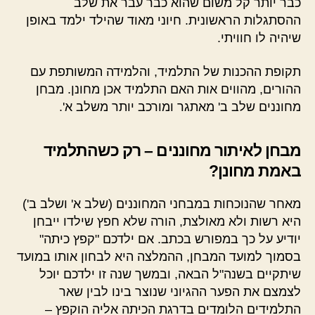
כבר יותר קל משום שהוא כבר עבר את שלב
ההסתגלות הראשונית. חיוני מאוד שהילד ילמד באופן
שיהיה לו חוויתי.
תקופת ההכנות של התלמיד, והלמידה המשותפת עם
ההורים, מהווים אות האם התלמיד אכן מחונן. מבחן
מחוננים שלב ב' מאתגר ומורכב יותר משלב א'.
מבחן לאיתור מחוננים – רק כשהתלמיד
באמת מחונן?
מאחר שהנוכחות במבחני המחוננים (שלב א' ושלב ב')
היא רשות ולא מאולצת, הורה שלא חפץ שילדו ייבחן
יודיע על כך במפורש בכתב. אם ילדכם "קפץ כיתה"
בסמוך למועד המבחן, ההמלצה היא לבחון אותו במועד
שיתקיים בשנה"ל הבאה, ובמשך שנה זו ילדכם יוכל
לצמצם את הפער ההגיוני שנוצר בינו לבין שאר
התלמידים הלומדים בדרגת הכיתה אליה הוקפץ –