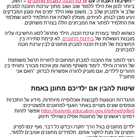
* חשיבות העבודה עם
ערכת הכנה למבחן מחוננים
–
חשוב
ביותר לכוון את הילד ללמוד שוב ושוב מתוך ערכות ההכנה למבחן
שלב א' ולמבחן שלב ב', משום שאז הילד יפנים את סגנון המבדקים
ויגיע מוכן לבוחן. לעיתים, מומלץ לשלוח את התלמיד לחוג שמלמד
את התלמיד לפתור את המבחנים הללו בצורת משחקים.
כשהוא לומד בעזרת ערכת הכנה, הילד מתרגל לסוג החשיבה עליה
מובנות השאלות של
בחינות מחוננים
. לא קיימת סתירה בין
החשיבות של תכנית הכנה למבחן מחוננים לבין ערכת הכנה
למבחנים.
רצוי להפוך את ההכנה למבחן המחוננים לחוויית תרגול משותפת
של ההורה והילד. לימוד משותף מהווה זמן איכות מבורך וחוויתי בין
ההורים לילדים, וגם מעניק להורה אפשרות לבדוק: "האם אני
מחונן"?
שיטות להבין אם ילדיכם מחונן באמת
ההגדרות הנוגעות לקבוצות אוכלוסייה מיוחדות, מידע על התכניות
וטפסים שונים מצויים באתר האגף למחוננים ולמצטיינים:
https://parents.education.gov.il/prhnet/gifted
אפשר לזהות
רמזים ראשונים של מחוננות אפילו כשהילד תינוק.
ילדים מחוננים בגיל הרך יחקרו ויבדקו כל דבר, ואף ינסו לפרק
חפצים על מנת לחקור אותם. תלמידים מחוננים אוהבים ללמוד,