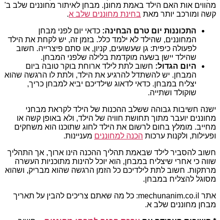
מהווים אות האם הילד באמת מחונן. מבחן לאיתור מחוננים שלב ב'
קשה ומורכב יותר מאת
בחינת מחוננים שלב א
.
התכוננות יום טרם הבחינה:
כדאי יום לפני מבחן
המחוננים, שהילד לא ילמד כלל. בזמן זה, יש לקחת את הילד
לפעולה כיפית: גן שעשועים, קניון, או סתם פיצרייה. חשוב
שהילד יישן בשעה מוקדמת בלילה שלפני המבחן.
היום הגדול:
חשוב לתת לילד ארוחת בוקר טובה ביום
המבחן. יש להשתדל להרגיע את הילד, ולתת לו הרגשה שהוא
יצליח במבחן. כדאי לדאוג שילדיכם יביא למבחן כריך,
שוקולד ושתייה.
ישנה חשיבות גבוהה ששלב ההכנות של הילד לקראת מבחני
מחוננים יועבר מתוך תחושת חוויה של הילד, ולא באופן קשה או
מחייב. מומלץ בחום לרשום את הילד לחוג שתוכנו הוא משחקים
ופעילות, ולקנות ערכות
הכנה למחוננים
מעניינות.
חשוב להסביר לילד שבאמת תהליך ההכנה הינו ארוך, אך התהליך
שווה כי אחרי שיצליח במבחן, הוא יוכל להינות מתוכניות העשרה
מרתקות. חשוב לתת לילדיכם כל הזמן הרגשה שהוא מבריק, ושהוא
מסוגל להצליח במבחן.
אתר mechunanim.co.il: כל מה שאתם צריכים להבין על תאריך
מבחן מחוננים שלב א.