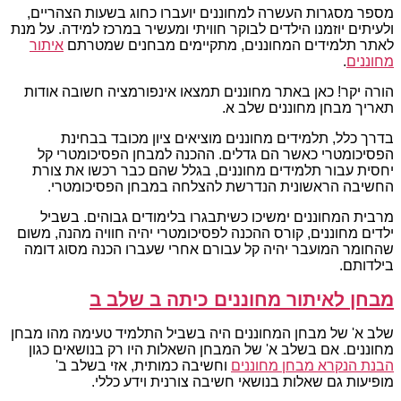
מספר מסגרות העשרה למחוננים יועברו כחוג בשעות הצהריים,
ולעיתים יוזמנו הילדים לבוקר חוויתי ומעשיר במרכז למידה. על מנת
לאתר תלמידים המחוננים, מתקיימים מבחנים שמטרתם
איתור
מחוננים
.
הורה יקר! כאן באתר מחוננים תמצאו אינפורמציה חשובה אודות
תאריך מבחן מחוננים שלב א.
בדרך כלל, תלמידים מחוננים מוציאים ציון מכובד בבחינת
הפסיכומטרי כאשר הם גדלים. ההכנה למבחן הפסיכומטרי קל
יחסית עבור תלמידים מחוננים, בגלל שהם כבר רכשו את צורת
החשיבה הראשונית הנדרשת להצלחה במבחן הפסיכומטרי.
מרבית המחוננים ימשיכו כשיתבגרו בלימודים גבוהים. בשביל
ילדים מחוננים, קורס ההכנה לפסיכומטרי יהיה חוויה מהנה, משום
שהחומר המועבר יהיה קל עבורם אחרי שעברו הכנה מסוג דומה
בילדותם.
מבחן לאיתור מחוננים כיתה ב שלב ב
שלב א' של מבחן המחוננים היה בשביל התלמיד טעימה מהו מבחן
מחוננים. אם בשלב א' של המבחן השאלות היו רק בנושאים כגון
הבנת הנקרא מבחן מחוננים
וחשיבה כמותית, אזי בשלב ב'
מופיעות גם שאלות בנושאי חשיבה צורנית וידע כללי.