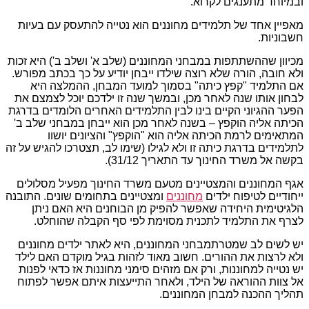
ובמיוחד מתענגים לקרוא.
מאפיין אחד של תלמידים מחוננים הוא נטייה להתעסק עם בעיות
חשבוניות.
מכיוון שההשתתפות במבחני המחוננים (שלב א' ושלב ב') היא זכות
ולא חובה, הורה שלא רוצה שילדו ייבחן יודיע על כך בכתב מפורש.
אם התלמיד "קפץ כיתה" בסמוך למועד המבחן, ההמלצה היא
לבחון אותו שנה לאחר מכן, ובמשך שנה זו ילדכם יוכל לצמצם את
הפער ההגיוני הקיים בינו לבין התלמידים האחרים הלומדים בדרגת
הכיתה אליה הוקפץ – בשנה לאחר מכן הוא ייבחן במבחני שלב ב'
המתאימים לרמת הכיתה אליה הוא "הוקפץ" והציונים יושוו
לתלמידים בדרגת כיתה זו ולא לגילו (שימו לב, תצטרכו להגיש על זה
בקשה אל משרד החינוך עד התאריך 31/12).
אגף המחוננים והמצטיינים מטעם משרד החינוך מפעיל מסלולים
ייחודיים לטיפוח ילדים
מחוננים
ומצטיינים בתחומים שונים. התובנה
הלגיטימית היחידה שאפשר להפיק מן הבוחנים היא האם ניתן
לצרף את התלמיד לתכנית מסוימת לפי סף הקבלה שהוחלט.
יש לשים לב שמטרתמבחני המחוננים, היא לאתר ילדים מחוננים
ולא לרצות את ההורים. חשוב מאוד לזהות בגיל מוקדם האם לילד
יש נטייה למחוננות, ורק אם מזהים סימני מחוננות אז כדאי לפנות
אל צוות ההוראה של הילד, ולאחר התייעצות איתם אפשר לפתוח
תהליך ההכנה למבחן המחוננים.