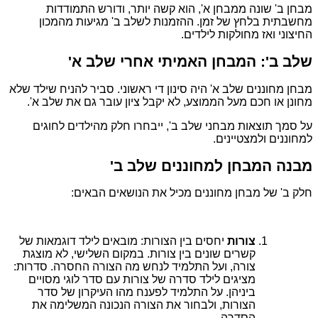
מבחן ב' שונה ממבחן א', הוא קשה יותר, ודורש התמודדות
מחשבתית בלחץ של זמן. ההזמנות לשלב ב' מגיעות מהמכון
החיצוני ואז מחולקות לילדים.
שלב ב': המבחן האמיתי אחרי שלב א'
מבחן מחוננים שלב א' היה סינון די ראשוני. סביר להניח שילד שלא
מחונן או חכם מעל הממוצע, לא יקבל ציון עובר גם את שלב א'.
על סמך תוצאות מבחני שלב ב', ייבחרו חלק מהילדים לחוגים
למחוננים ולמצטיינים.
מבנה המבחן למחוננים שלב ב'
חלק ב' של מבחן מחוננים מכיל את הנושאים הבאים:
צורות
יחסים בין הצורות: מובאים לילד דוגמאות של
קשרים שונים בין צורות. במקום השלישי, לא מוצגת
צורה, ועל התלמיד לנחש מה הצורה החסרה. סדרות:
מציגים לילד סדרה של צורות עם סדר לוגי מסויים
ביניהן. על התלמיד לפענח מהו העיקרון של סדר
הצורות, ולבחור את הצורה הנכונה המשלימה את
הסדרה.