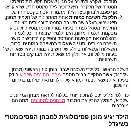
הטקסט שקרא ולהשיב על מגוון שאלות הקשורות לטקסט.
המטרה של חלק זה, היא להכיר לילד טקסט חדש שלא קרא
אף פעם, ולבחון כיצד הילד מתמודד עם הטקסט החדש.
חלק ב': חשיבה כמותית
אחת מהתכונות של תלמיד מחונן,
היא שהוא בעל כושר חשיבה מתמטית וכמותית מצוינת.
התלמיד מסוגל לפתור בעיות כמותיות ומתמטיות, ולהסיק
מסקנות. תלמיד מחונן, הינו תלמיד שבעתיד יוכל ללמוד
בהצלחה את מקצועות ההנדסה והפיזיקה הדורשים כושר
חשיבה כמותית.
סוגי השאלות בחשיבה כמותית:
לרוב,
השאלות הנשאלות בחלק של חשיבה כמותית יהיו שאלות של
בעיות מילוליות, אך חלק מהשאלות יהיו מבדקים בסדרות
חשבוניות.
בשלב הראשון, כל ילדי השכבה יעברו בוחן סינון ראשוני (מבחן
שלב א') אשר מתקיים בבית הספר.
מבחן מחוננים שלב א
בודק
בעיקר את נושאי הבנת הנקרא של הילדים ואת יכולתם בתחום
החשבון.
כדי לסייע לילדיכם להתכונן יותר בקלות לקראת מבחן המחוננים
שלב א', מומלץ להבין את המבנה
מבחנים למחוננים
וממה הם
מורכבים.
הילד יגיע מוכן פסיכולוגית למבחן הפסיכומטרי
כשיגדל