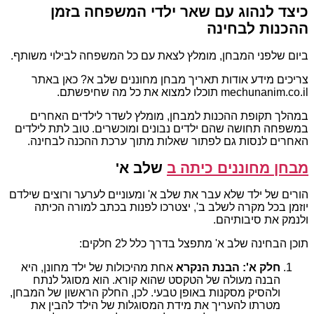
כיצד לנהוג עם שאר ילדי המשפחה בזמן
ההכנות לבחינה
ביום שלפני המבחן, מומלץ לצאת עם כל המשפחה לבילוי משותף.
צריכים מידע אודות תאריך מבחן מחוננים שלב א? כאן באתר
mechunanim.co.il תוכלו למצוא את כל מה שחיפשתם.
במהלך תקופת ההכנות למבחן, מומלץ לשדר לילדים האחרים
במשפחה תחושה שהם ילדים נבונים ומוכשרים. טוב לתת לילדים
האחרים לנסות גם לפתור שאלות מתוך ערכת ההכנה לבחינה.
מבחן מחוננים כיתה ב
שלב א'
הורים של ילד שלא עבר את שלב א' ומעוניים לערער ורוצים שילדם
יוזמן בכל מקרה לשלב ב', יצטרכו לפנות בכתב למורה הכיתה
ולנמק את סיבותיהם.
תוכן הבחינה שלב א' מתפצל בדרך כלל ל2 חלקים:
חלק א': הבנת הנקרא
אחת מהיכולות של ילד מחונן, היא
הבנה מעולה של הטקסט שהוא קורא. הוא מסוגל לנתח
ולהסיק מסקנות באופן טבעי. לכן, החלק הראשון של המבחן,
מטרתו להעריך את מידת המסוגלות של הילד להבין את