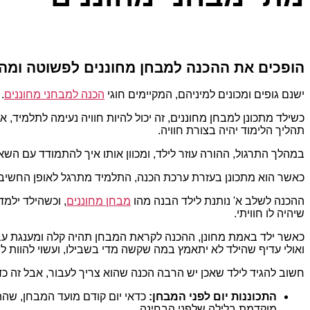
הופכים את ההכנה למבחן מחוננים לפשוטה ומה
ישנם גופים ומכונים למיניהם, המקיימים חוגי
הכנה למבחני מחוננים
.
כשילד מתכונן למבחן מחוננים, זה יכול להיות חוויה נעימה לתלמיד, 
תהליך הלימוד יהיה בצורת חוויה.
במהלך התרגול, ההורה עוזר לילד, ומכוון אותו איך להתמודד עם השאל
כאשר הוא מתכונן בעזרת ערכת הכנה, התלמיד מתרגל לאופן החשיב
ההכנה לשלב א' נותנת לילד הבנה מהו
מבחן מחוננים
, וכשהילד ילמד
שיהיה לו חוויתי.
כאשר ילד באמת מחונן, ההכנה לקראת המבחן תהיה קלה ומענגת עבורו
ואולי עדיף שהילד לא יתאמץ במה שקשה מדי בשבילו, ועשוי להוות לו
חשוב להגיד לילד שאכן יש הרבה הכנה שהוא צריך לעבור, אבל זה כדא
התכוננות יום לפני המבחן:
כדאי יום קודם מועד המבחן, שהתלמ
מוקדמת בלילה שלפני הבחינה.