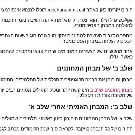
הורים יקרים! כאן באתר mechunanim.co.il תוכלו למצוא אינפורמציה חשובה אודות מתי מבחני מחוננים.
#p#כשיגדל הילד, הוא יצטרך לתרגל את אותה חשיבה בזמן ההכנו
להצלחה במבחן הפסיכומטרי.
מספר מסגרות העשרה למחוננים יתקיימו בצורת חוג בשעות הצהריים, ו
הכלים להצלחה במבחן הפסיכומטרי.
אחד מהקשיים של הצעירים המסיימים שירות צבאי ומתכנים להתכונן 
כאשר יגדלו.
שלב ב' של מבחן המחוננים
מבחן זה בוחן את הרמה הקוגניטיבית הכללית של התלמידים. ההזמנות
מבחן מחוננים שלב ב
הינו קשה יותר ומכיל תרגילים מסוגים רבים י
של חשיבה צורנית וידע כללי.
שלב ב': המבחן האמיתי אחרי שלב א'
שלב א' של מבחן המחוננים היה רק סינון ראשוני. תלמידים שמצליחי
ההורים של כל הנבחנים יקבלו לקראת סוף שנת הלימודים מכתב לגבי 