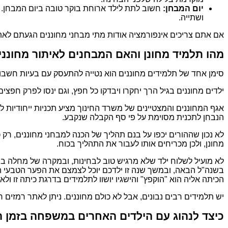
יום המבחן:
חשוב לתת לילד ארוחת בוקר טובה ביום המבחן. יש
ושתייה.
אם אתם צריכים אינפורמציה אודות מתי מבחני מחוננים הגעתם לאתר
מהו תלמיד מחונן והאם המבחנים לאיתור מחונני
סימן אחד של תלמידים מחוננים הוא נטייה להתעסק עם בעיות חשבונ
ילדים מחוננים בגיל הרך יחקרו ויבדקו כל חפץ, וגם ינסו לפרק חפצ
אגף המחוננים והמצטיינים של משרד החינוך מציע תכניות ייחודיות 
הנבחן לתכנית מסוימת על פי סף הקבלה שנקבע.
לא נכון שההורים יכפו על בנם תהליך של הכנה למבחני מחוננים, רק 
מחונן, ולכן מכריחים אותו לעבור את התהליך בכוח.
לא מועיל לשלוח ילד שלא מרגיש טוב לבחינות, ובמקרה של מחלה במ
בשנה"ל הבאה, ובמשך שנה זו ילדכם יוכל לצמצם את הפער הטבעי ה
הכיתה אליה הוא "הוקפץ" והישגיו יושוו לתלמידים בדרגת כיתה זו ולא לג
יש תלמידים רבים נבונים, אבל לא כולם מחוננים. ניתן לאתר רמזים ר
כיצד לנהוג עם הילדים האחרים במשפחה בזמן ה