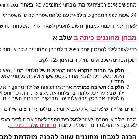
מחפשים אינפורמציה על מתי מבחני מחוננים? כאן באתר mechunanim.co.il תוכלו למצוא את כל מה רציתם לדעת.
24 שעות לפני המבחן, טוב לצאת עם כל המשפחה לבילוי משפחתי.
לאורך ימי ההכנות למבחן, חשוב להעניק לשאר ילדי המשפחה תחושה 
מבחן מחוננים כיתה ב
שלב א'
כדי לעזור לילד להתכונן יותר ביעילות למבחן המחוננים שלב א', טו
תוכן הבחינה שלב א' מתחלק רוב הזמן ל2 חלקים:
חלק א': הבנת הנקרא
אחת מהיכולות של תלמיד מחונן, היא לה
היכולת של הילד להבין את הטקסט שקרא ולענות על סוגי שאל
החדש.
חלק ב': חשיבה כמותית
אחת מהתכונות של ילד מחונן, היא ש
ילד שבעתיד יוכל ללמוד בהצלחה את מקצועות ההנדסה והפיז
מילוליות, אך חלק מהשאלות יהיו מבדקים בסדרות חשבוניות.
הורים של ילד שלא עבר את שלב א' ומעוניים לערער ורוצים שילדם יו
מבחן שלב א' מטרתו לעזור לסגל בית הספר לאתר את הילדים בעלי הי
לא בקבוצת התלמידים המופנים למבחן
מחוננים שלב ב כיתה ב
.
הכנה למבחן מחוננים שווה להכנה מוקדמת למבח