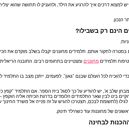
 למצוא דרכים איך להרגיע את הילד, ולהעניק לו תחושה שהוא יצליח ב
 הנכון.
ם הינם רק בשבילו?
יות.
ים במטרה לחקור אותם. תלמידים מחוננים יקבלו בשלב מוקדם את הכינ
לטיפוח תלמידים
מחוננים
ומצטיינים בתחומים רבים. התובנה הריאלית
כדי להוכיח לכל העולם שבנם "גאון". לפעמים, ייתכן מצב בו התלמיד 
בחן שלב א', יש להודיע על כך לסגל בית הספר. אם התלמיד "קפץ כית
קיים בינו לבין שאר התלמידים הלומדים בדרגת הכיתה אליה הוקפץ 
ילו (לתשומת לבכם, תצטרכו להגיש על זה פנייה אל משרד החינוך עד ל- 12
אשונים של מחוננות עוד כשהילד תינוק.
הכנות לבחינה