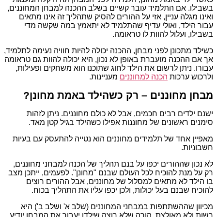
בשבילו. אם התלמיד עובר קשיים בשלב ההכנה למבחן המחוננים,
ואינו מגלה עניין, אזי על ההורים להסיק שתהליך זה אינו מתאים
עבור הילד, ואולי עדיף שהתלמיד לא יתאמץ במה שקשה מדי
בשבילו, ועלול להוות לו טראומה.
כשילד מתכונן לפני מבחן, ההכנה יכולה להיות חוויה נעימה לתלמיד,
אך אם ההכנה מועברת באופן לא נכון, היא יכולה להוות גם טראומה
עבורו. ניתן לרשום את הילד לחוג שתוכנו הוא משחקים ופעילות,
ולרכוש ערכות
הכנה למחוננים
מעניינות.
מבחן מחוננים – רק כשהילד באמת מחונן?
ישנם ילדים רבים חכמים, אבל לא כולם מחוננים. ניתן לזהות
סימנים ראשונים של מחוננות אפילו כשהילד בגיל קטן מאד.
מאפיין אחד של תלמידים מחוננים הוא נטייה להתעסק עם בעיות
חשבוניות.
לא נכון שההורים יכפו על בנם תהליך של הכנה למבחני מחוננים,
רק על מנת להוכיח לכל העולם שבנם "מחונן". לפעמים, ייתכן מצב
בו הילד לא מתאים למסלול של מחוננים, אבל ההורים רוצים
להוכיח שבנם בעל יכולות, ולכן יכפו עליו את התהליך בכוח.
מכיוון שההשתתפות במבחני המחוננים (שלב א' ושלב ב') היא
רשות ולא מאולצת, הורה שלא רוצה שילדו יעבור את המבחן יודיע