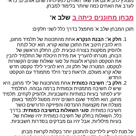
מומלץ להביא גם את שאר האחים לפעילויות שהם אוהבים. כדאי
לערב את האחים כמה שיותר בלימוד למבחן.
מבחן מחוננים כיתה ב
שלב א'
תוכן המבחן שלב א' מתפצל בדרך כלל לשני חלקים:
חלק א': הבנת הנקרא
אחת מהתכונות של תלמיד מחונן,
היא להבין היטב את התוכן שהוא קורא. הוא יכול לנתח
ולהסיק מסקנות בצורה טבעית. לכן, החלק הראשון של
הבוחן, מטרתו להעריך את מידת היכולת של התלמיד להבין
את הטקסט הנקרא ולענות על סוגי שאלות שונים הקשורות
לטקסט. המטרה של חלק זה, היא להכיר לילד טקסט חדש
שלא קרא מעולם, ולראות כיצד הילד מתמודד עם הטקסט
החדש.
חלק ב': חשיבה כמותית
אחת מהתכונות של ילד מחונן, היא
שיש לו חשיבה מתמטית וכמותית ברמה גבוהה. התלמיד
יודע לפתור בעיות כמותיות וחשבוניות, ולהפיק לקחים. תלמיד
מחונן, הוא תלמיד שעם השנים יהיה מסוגל ללמוד באופן
מוצלח את מקצועות ההנדסה והפיזיקה הדורשים כושר
חשיבה כמותית.
סוגי השאלות בחשיבה כמותית:
בדרך
כלל, השאלות בחלק של חשיבה כמותית יהיו שאלות של
בעיות מילוליות, אבל יהיו גם מבדקים בסדרות חשבוניות.
על מנת לסייע לילדיכם להתכונן יותר בקלות לקראת מבחן