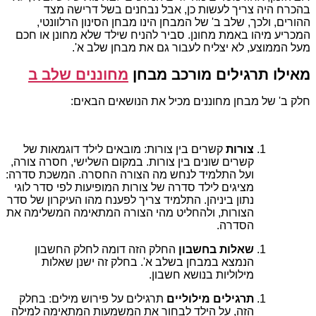
בהכרח היה צריך לעשות כן, אבל נבחנים בשל דרישה מצד
ההורים, ולכך, שלב ב' של המבחן הינו מבחן הסינון הרלוונטי,
המכריע מיהו באמת מחונן. סביר להניח שילד שלא מחונן או חכם
מעל הממוצע, לא יצליח לעבור גם את מבחן שלב א'.
מאילו תרגילים מורכב מבחן
מחוננים שלב ב
חלק ב' של מבחן מחוננים מכיל את הנושאים הבאים:
צורות
קשרים בין צורות: מובאים לילד דוגמאות של
קשרים שונים בין צורות. במקום השלישי, חסרה צורה,
ועל התלמיד לנחש מה הצורה החסרה. המשכת סדרה:
מציגים לילד סדרה של צורות המופיעות לפי סדר לוגי
נתון ביניהן. התלמיד צריך לפענח מהו העיקרון של סדר
הצורות, ולהחליט מהי הצורה המתאימה המשלימה את
הסדרה.
שאלות בחשבון
החלק הזה דומה לחלק החשבון
הנמצא במבחן בשלב א'. בחלק זה ישנן שאלות
מילוליות בנושא חשבון.
תרגילים מילוליים
תרגילים על פירוש מילים: בחלק
הזה, על הילד לבחור את המשמעות המתאימה למילה