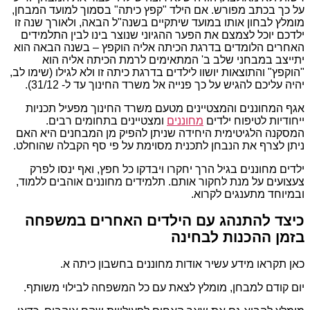
על כך בכתב מפורש. אם הילד "קפץ כיתה" בסמוך למועד המבחן,
מומלץ לבחון אותו במועד שיתקיים בשנה"ל הבאה, ולאורך שנה זו
ילדכם יוכל לצמצם את הפער ההגיוני שנוצר בינו לבין התלמידים
האחרים הלומדים בדרגת הכיתה אליה הוקפץ – בשנה הבאה הוא
יתייצב במבחני שלב ב' המתאימים לרמת הכיתה אליה הוא
"הוקפץ" והתוצאות יושוו לילדים בדרגת כיתה זו ולא לגילו (שימו לב,
יהיה עליכם להגיש על כך פנייה אל משרד החינוך עד ל- 31/12).
אגף המחוננים והמצטיינים מטעם משרד החינוך מפעיל תכניות
ייחודיות לטיפוח ילדים
מחוננים
ומצטיינים בתחומים רבים.
המסקנה הלגיטימית היחידה שניתן להפיק מן המבחנים היא האם
ניתן לצרף את הנבחן לתכנית מסוימת על פי סף הקבלה שהוחלט.
ילדים מחוננים בגיל הרך יחקרו ויבדקו כל חפץ, ואף ינסו לפרק
צעצועים על מנת לחקור אותם. תלמידים מחוננים אוהבים ללמוד,
ובמיוחד מתענגים לקרוא.
כיצד להתנהג עם הילדים האחרים במשפחה
בזמן ההכנות לבחינה
כאן תקראו מידע עשיר אודות מחוננים בחשבון כיתה א.
יום קודם למבחן, מומלץ לצאת עם כל המשפחה לבילוי משותף.