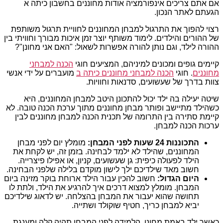
אם אתם צריכים אינפורמציה אודות מחוננים בחשבון כיתה א
הגעתם לאתר הנכון.
רצוי להפוך את התרגול למבחן המחוננים לחוויית תרגול משותפת
של ההורים והילדים. לימוד משותף יוצר זמן איכות מבורך וחוויתי בין
ההורה לילד, וגם נותן להורה אפשרות לשאול: "האם אני מחונן"?
קיימים גופים ומכונים למיניהם, המציעים חוגי
הכנה למבחני
מחוננים
. חוגי
הכנה למבחני מחוננים כיתה ב
מועברים על ידי אנשי
צוות בדרך של שעשועים, סדנאות וחוויות.
שיטה יעילה בה ילד יכול להתכונן היטב למבחן המחוננים, היא
כשהילד מתיישב ופותר מבחן מחוננים מתוך ערכת הכנה טובה. לא
קיימת סתירה בין התרומה של תכנית הכנה למבחן מחוננים לבין
ערכות הכנה למבחן.
התכוננות 24 שעות לפני המבחן:
מומלץ יום לפני מבחן
המחוננים, שהילד לא ילמד לבחינה. בזמן זה, יש לקחת את
הילד לפעולה כיפית: גן שעשועים, קניון, או אפילו פיצרייה.
חשוב מאד שילדיכם ילך לישון מוקדם בלילה שלפני הבחינה.
היום הגדול:
חשוב להכין עבור הילד ארוחת בוקר מזינה ביום
המבחן. מומלץ למצוא דרכים איך להרגיע את הילד, ולתת לו
תחושה שהוא יעבור את המבחן בהצלחה. יש לדאוג שילדיכם
יביא למבחן כריך, חטיף שוקולד ושתייה.
כאשר ילד באמת מחונן, הלמידה לפני המבחן תהיה קלה ומענגת