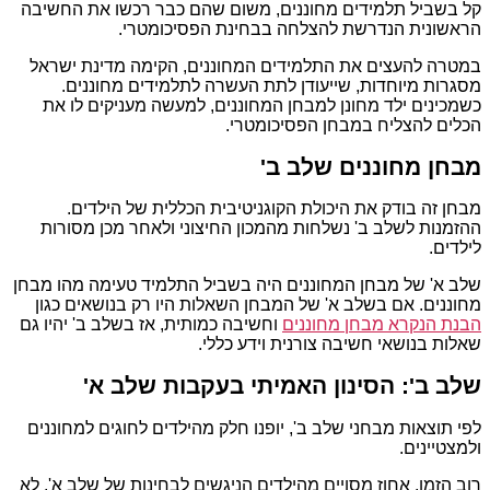
קל בשביל תלמידים מחוננים, משום שהם כבר רכשו את החשיבה
הראשונית הנדרשת להצלחה בבחינת הפסיכומטרי.
במטרה להעצים את התלמידים המחוננים, הקימה מדינת ישראל
מסגרות מיוחדות, שייעודן לתת העשרה לתלמידים מחוננים.
כשמכינים ילד מחונן למבחן המחוננים, למעשה מעניקים לו את
הכלים להצליח במבחן הפסיכומטרי.
מבחן מחוננים שלב ב'
מבחן זה בודק את היכולת הקוגניטיבית הכללית של הילדים.
ההזמנות לשלב ב' נשלחות מהמכון החיצוני ולאחר מכן מסורות
לילדים.
שלב א' של מבחן המחוננים היה בשביל התלמיד טעימה מהו מבחן
מחוננים. אם בשלב א' של המבחן השאלות היו רק בנושאים כגון
הבנת הנקרא מבחן מחוננים
וחשיבה כמותית, אז בשלב ב' יהיו גם
שאלות בנושאי חשיבה צורנית וידע כללי.
שלב ב': הסינון האמיתי בעקבות שלב א'
לפי תוצאות מבחני שלב ב', יופנו חלק מהילדים לחוגים למחוננים
ולמצטיינים.
רוב הזמן, אחוז מסויים מהילדים הניגשים לבחינות של שלב א', לא