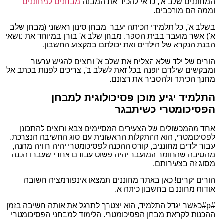
המחוננים שלב א', כדאי להכיר את המבנה
מבחנים למחוננים
וממה הם מורכבים.
בשלב א', כל תלמידי הכיתה יעברו מבחן סינון ראשוני (מבחן שלב
א') אשר מועבר בבית הספר. מבחן שלב א' בוחן במיוחד את נושאי
הבנת הנקרא של הילדים ואת יכולתם במקצוע החשבון.
הורים של ילד שלא הצליח את שלב א' ורוצים להגיש ערעור
ומבקשים שילדם יופנה בכל זאת לשלב ב', צריכים לפנות בכתב אל
מחנך הכיתה ולהסביר את רצונם.
התלמיד יגיע מוכן פסיכולוגית למבחן
הפסיכומטרי כשיתבגר
אחד מהמכשולים של הצעירים המסיימים צבא ורוצים להתכונן
לפסיכומטרי, הוא ההתקלות הראשונית עם סוג החשיבה הנצרכת.
עבור ילדים מחוננים, קורס ההכנה לפסיכומטרי יהיה חוויה מהנה,
מהסיבה שהחומר המועבר יהיה פשוט עבורם אחרי שעברו הכנה
מסוג זה בצעירותם.
הורים יקרים! כאן באתר מחוננים תמצאו אינפורמציה חשובה
אודות מחוננים בחשבון כיתה א.
#p#כאשר יגדל התלמיד, הוא יצטרך לתרגל את אותה חשיבה בזמן
ההכנות לקראת מבחן הפסיכומטרי. הלימוד למבחני הפסיכומטרי