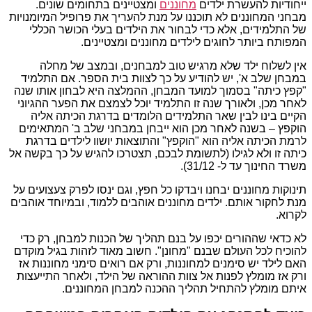
ייחודיות להעשרת ילדים
מחוננים
ומצטיינים בתחומים שונים.
מבחני המחוננים לא תוכננו על מנת להעריך את פרופיל המיומנויות
של התלמידים, אלא כדי לבחור את הילדים בעלי הכושר הכללי
המפותח ביותר לחוגים לילדים מחוננים ומצטיינים.
אין לשלוח ילד שלא מרגיש טוב למבחנים, ובמצב של מחלה
במבחן שלב א', יש להודיע על כך לצוות בית הספר. אם התלמיד
"קפץ כיתה" בסמוך למועד המבחן, ההמלצה היא לבחון אותו שנה
לאחר מכן, ולאורך שנה זו התלמיד יוכל לצמצם את הפער ההגיוני
הקיים בינו לבין שאר התלמידים הלומדים בדרגת הכיתה אליה
הוקפץ – בשנה לאחר מכן הוא ייבחן במבחני שלב ב' המתאימים
לרמת הכיתה אליה הוא "הוקפץ" והתוצאות יושוו לילדים בדרגת
כיתה זו ולא לגילו (לתשומת לבכם, תצטרכו להגיש על כך בקשה אל
משרד החינוך עד ל- 31/12).
תינוקות מחוננים יבחנו ויבדקו כל חפץ, וגם ינסו לפרק צעצועים על
מנת לחקור אותם. ילדים מחוננים אוהבים ללמוד, ובמיוחד אוהבים
לקרוא.
לא כדאי שההורים יכפו על בנם תהליך של הכנות למבחן, רק כדי
להוכיח לכל העולם שבנם "מחונן". חשוב מאוד לזהות בגיל מוקדם
האם לילד יש סימנים למחוננות, ורק אם רואים סימני מחוננות אז
ורק אז מומלץ לפנות אל צוות ההוראה של הילד, ולאחר התייעצות
איתם מומלץ להתחיל תהליך ההכנה למבחן המחוננים.