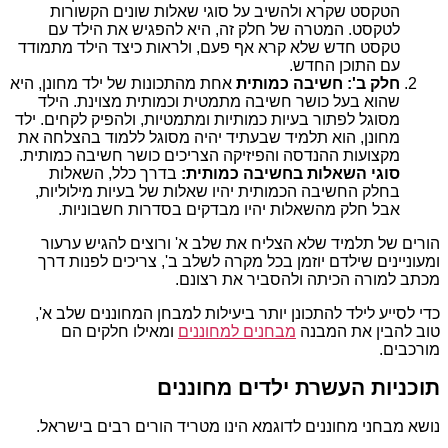
הטקסט שקרא ולהשיב על סוגי שאלות שונים הקשורות
לטקסט. המטרה של חלק זה, היא להפגיש את הילד עם
טקסט חדש שלא קרא אף פעם, ולראות כיצד הילד מתמודד
עם התוכן החדש.
חלק ב': חשיבה כמותית
אחת מהתכונות של ילד מחונן, היא
שהוא בעל כושר חשיבה מתמטית וכמותית מצוינת. הילד
מסוגל לפתור בעיות כמותיות ומתמטיות, ולהפיק לקחים. ילד
מחונן, הוא תלמיד שבעתיד יהיה מסוגל ללמוד בהצלחה את
מקצועות ההנדסה והפיזיקה הצריכים כושר חשיבה כמותית.
סוגי השאלות בחשיבה כמותית:
בדרך כלל, השאלות
בחלק החשיבה הכמותית יהיו שאלות של בעיות מילוליות,
אבל חלק מהשאלות יהיו מבדקים בסדרות חשבוניות.
הורים של תלמיד שלא הצליח את שלב א' ורוצים להגיש ערעור
ומעוניינים שילדם יוזמן בכל מקרה לשלב ב', צריכים לפנות דרך
מכתב למורה הכיתה ולהסביר את רצונם.
כדי לסייע לילד להתכונן יותר ביעילות למבחן המחוננים שלב א',
טוב להבין את המבנה
מבחנים למחוננים
ומאילו חלקים הם
מורכבים.
תוכניות העשרת ילדים מחוננים
נושא מבחני מחוננים לדוגמא הינו מטריד הורים רבים בישראל.