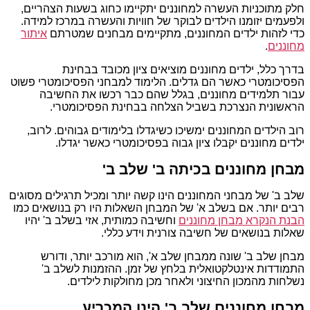
חלק מתוכניות העשרה למחוננים יתקיימו כחוג בשעות הצהריים,
ולפעמים יזומנו הילדים לבוקר של חוויות והעשרה במרכז למידה.
כדי לזהות ילדים המחוננים, מתקיימים מבחנים שמטרתם
איתור
מחוננים
.
בדרך כלל, ילדים מחוננים מוציאים ציון מכובד בבחינת
הפסיכומטרי כאשר הם גדלים. הלימוד למבחני הפסיכומטרי פשוט
עבור תלמידים מחוננים, בגלל שהם כבר רכשו את החשיבה
הראשונית הנצרכת בשביל הצלחה בבחינת הפסיכומטרי.
רוב הילדים המחוננים ימשיכו כשיגדלו בלימודים גבוהים. לרוב,
ילדים מחוננים יקבלו ציון גבוה בפסיכומטרי כאשר יגדלו.
מבחן מחוננים בכיתה ב' שלב ב'
שלב ב' של מבחני המחוננים הינו קשה יותר ומכיל תרגילים מסוגים
רבים יותר. אם בשלב א' של המבחן השאלות היו רק בנושאים כמו
הבנת הנקרא מבחן מחוננים
וחשיבה כמותית, אזי בשלב ב' יהיו
שאלות בנושאים של חשיבה צורנית וידע כללי.
מבחן שלב ב' שונה ממבחן שלב א', הוא מורכב יותר, ודורש
התמודדות אינטלקטואלית בלחץ של זמן. ההזמנות לשלב ב'
נשלחות מהמכון החיצוני ולאחר מכן מחולקות לילדים.
מבחן מחוננים שלב ב' הינו המכריע