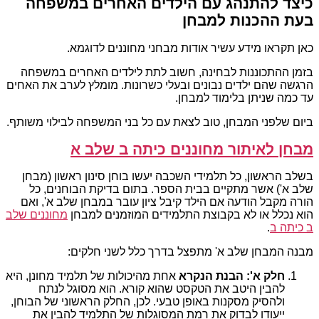
כיצד להתנהג עם הילדים האחרים במשפחה
בעת ההכנות למבחן
כאן תקראו מידע עשיר אודות מבחני מחוננים לדוגמא.
בזמן ההתכוננות לבחינה, חשוב לתת לילדים האחרים במשפחה
הרגשה שהם ילדים נבונים ובעלי כשרונות. מומלץ לערב את האחים
עד כמה שניתן בלימוד למבחן.
ביום שלפני המבחן, טוב לצאת עם כל בני המשפחה לבילוי משותף.
מבחן לאיתור מחוננים כיתה ב שלב א
בשלב הראשון, כל תלמידי השכבה יעשו בוחן סינון ראשון (מבחן
שלב א') אשר מתקיים בבית הספר. בתום בדיקת הבוחנים, כל
הורה מקבל הודעה אם הילד קיבל ציון עובר במבחן שלב א', ואם
הוא נכלל או לא בקבוצת התלמידים המוזמנים למבחן
מחוננים שלב
ב כיתה ב
.
מבנה המבחן שלב א' מתפצל בדרך כלל לשני חלקים:
חלק א': הבנת הנקרא
אחת מהיכולות של תלמיד מחונן, היא
להבין היטב את הטקסט שהוא קורא. הוא מסוגל לנתח
ולהסיק מסקנות באופן טבעי. לכן, החלק הראשוני של הבוחן,
ייעודו לבדוק את רמת המסוגלות של התלמיד להבין את