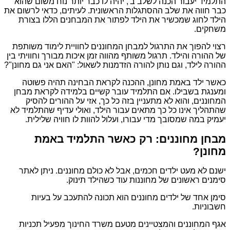
התלמיד יעבור הכנה לשלב ב', יהיה לו כבר יותר נוח משום שהוא
כבר חווה את שלב ההסתגלות הראשונית. לעיתים, כדאי לרשום את
הילד לחוג שמכשיר את הילד לפתור את המבחנים הללו בצורת
משחקים.
רצוי להפוך את התרגול למבחן המחוננים לחוויית לימוד משותפת
של ההורה והילד. תרגול משותף מהווה זמן איכות מבורך וחוויתי בין
ההורה לילד, וגם נותן להורה הזדמנות לשאול: "האם אני גם מחונן"?
כאשר ילד באמת מחונן, ההכנה לקראת הבחינה תהיה פשוטה
ומענגת בשבילו. אם התלמיד עובר קשיים בלמידה לקראת מבחן
המחוננים, והוא לא מתעניין בזה כל כך, אזי על ההורים להסיק
שהתהליך אינו כל כך מתאים עבור הילד, ואולי עדיף שהתלמיד לא
יעמיק במה שמסובך מדי עבורו, ועלול להוות לו חוויה שלילית.
מבחן מחוננים: רק כאשר התלמיד באמת
מחונן?
ישנם לא מעט ילדים חכמים, אבל לא כולם מחוננים. ניתן לאתר
סימנים ראשונים של מחוננות עוד כשהילד תינוק.
סימן אחד של ילדים מחוננים הוא תכונה להתעכב על בעיות
חשבוניות.
אגף המחוננים והמצטיינים מטעם משרד החינוך מפעיל תכניות