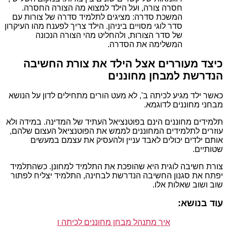
חסרה צורה, ועל הילד למצוא מה הצורה החסרה.
המשכת סדרה: מציגים לתלמיד סדרה של צורות עם
סדר לוגי מסויים ביניהן. הילד צריך לפענח מהו העיקרון
של סדר הצורות, ולהחליט מהי הצורה הנכונה
המשלימה את הסדרה.
כיצד מעוררים אצל הילד את צורת החשיבה
הנדרשת למבחן מחוננים
כאשר ילד מגיע לכיתה ב', לא מעט הורים מתחילים לדון על הנושא
מבחני מחוננים לדוגמא.
תלמידים מחוננים הינם בפוטנציאל העתיד של המדינה. במידה ולא
עוזרים לתלמידים המחוננים לממש את הפוטנציאל העצום שלהם,
אותם ילדים יכולים לאבד עניין ולהעסיק את עצמם במעשים
שטותיים.
צורת חשיבה לוגית היא שהופכת את התלמיד למחונן. כשהתלמיד
יפתח את סגנון החשיבה הנדרשת לבחינה, התלמיד יצליח לפתור
שוב ושוב שאלות אלו.
עוד בנושא:
איך מתנהל מבחן מחוננים לכיתה ו