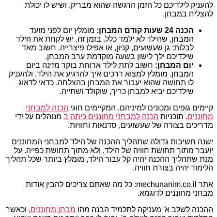
להעניק לילדיכם כל הזמן הרגשה שהוא מבריק, ושיש לו יכולת
להצליח במבחן.
הכנה 24 שעות קודם המבחן:
מומלץ יום לפני מועד
המבחן, שהילד לא ילמד כלל. בזמן זה, יש לקחת את הילד
לבלות: גן שעשועים, קניון, או אפילו פיצרייה. חשוב מאד
שילדיכם ילך לישון בשעה מוקדמת ערב המבחן.
יום המבחן:
חשוב לתת לילד ארוחת בוקר מזינה ביום
המבחן. מומלץ למצוא דרכים איך להרגיע את הילד, ולהעניק
לו תחושה שהוא יעבור את המבחן בהצלחה. כדאי לדאוג
שילדיכם יביא למבחן כריך, שוקולד ושתייה.
קיימים גופים ומכונים למיניהם, המקיימים חוגי
הכנה למבחני
מחוננים
. תוכניות
הכנה למבחני מחוננים כיתה ב
מנוהלים על ידי
מדריכים בצורה של שעשועים, סדנאות וחוויות.
ישנה חשיבות גדולה שתהליך ההכנה של הילד למבחני המחוננים
יועבר מתוך תחושת חוויה של הילד, ולא מתוך תחושת כפייה. על
מנת שתהליך ההכנה יהיה קל עבור הילד, מומלץ ביותר שכל תהליך
הלימוד יהיה בצורת חוויה.
אתר mechunanim.co.il: כל מה שאתם צריכים להבין אודות
מבחני מחוננים לדוגמא.
ההכנה לשלב א' מעניקה לתלמיד הבנה מהו
מבחן מחוננים
, וכאשר