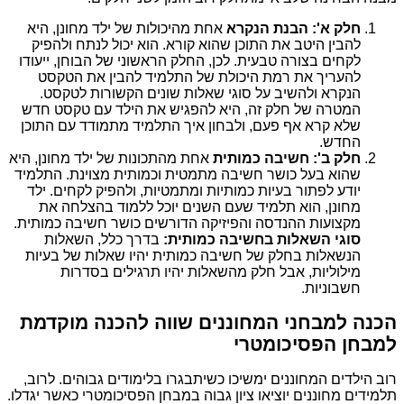
חלק א': הבנת הנקרא
אחת מהיכולות של ילד מחונן, היא
להבין היטב את התוכן שהוא קורא. הוא יכול לנתח ולהפיק
לקחים בצורה טבעית. לכן, החלק הראשוני של הבוחן, ייעודו
להעריך את רמת היכולת של התלמיד להבין את הטקסט
הנקרא ולהשיב על סוגי שאלות שונים הקשורות לטקסט.
המטרה של חלק זה, היא להפגיש את הילד עם טקסט חדש
שלא קרא אף פעם, ולבחון איך התלמיד מתמודד עם התוכן
החדש.
חלק ב': חשיבה כמותית
אחת מהתכונות של ילד מחונן, היא
שהוא בעל כושר חשיבה מתמטית וכמותית מצוינת. התלמיד
יודע לפתור בעיות כמותיות ומתמטיות, ולהפיק לקחים. ילד
מחונן, הוא תלמיד שעם השנים יוכל ללמוד בהצלחה את
מקצועות ההנדסה והפיזיקה הדורשים כושר חשיבה כמותית.
סוגי השאלות בחשיבה כמותית:
בדרך כלל, השאלות
הנשאלות בחלק של חשיבה כמותית יהיו שאלות של בעיות
מילוליות, אבל חלק מהשאלות יהיו תרגילים בסדרות
חשבוניות.
הכנה למבחני המחוננים שווה להכנה מוקדמת
למבחן הפסיכומטרי
רוב הילדים המחוננים ימשיכו כשיתבגרו בלימודים גבוהים. לרוב,
תלמידים מחוננים יוציאו ציון גבוה במבחן הפסיכומטרי כאשר יגדלו.