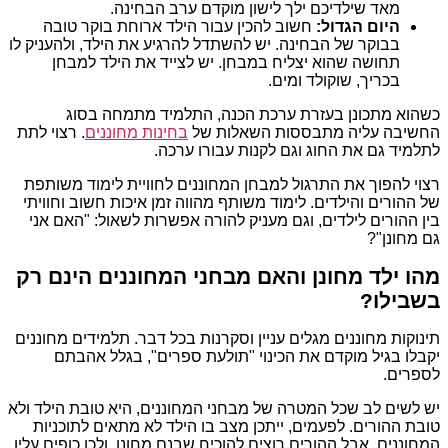
מאד שילדיכם ילך לישון מוקדם ערב הבחינה.
היום הגדול:
חשוב להכין עבור הילד ארוחת בוקר טובה
בבוקר של הבחינה. יש להשתדל להרגיע את הילד, ולהעניק לו
תחושה שהוא יצליח במבחן. יש לצייד את הילד למבחן
בכריך, שוקולד ומים.
כשהוא מתכונן בעזרת ערכת הכנה, התלמיד מתמחה בסוג
החשיבה עליה מתבססות השאלות של
בחינות מחוננים
. רצוי לתת
לתלמיד גם את החוג וגם לקנות עבורו ערכה.
רצוי להפוך את התרגול למבחן המחוננים לחוויית לימוד משותפת
של ההורים והילדים. לימוד משותף מהווה זמן איכות חשוב וחוויתי
בין ההורים לילדים, וגם מעניק להורה אפשרות לשאול: "האם אני
גם מחונן"?
מהו ילד מחונן והאם מבחני המחוננים הינם רק
בשבילו?
תינוקות מחוננים מגלים עניין וסקרנות בכל דבר. תלמידים מחוננים
יקבלו בגיל מוקדם את הכינוי "תולעת ספרים", בגלל אהבתם
לספרים.
יש לשים לב שכל המטרה של מבחני המחוננים, היא טובת הילד ולא
טובת ההורים. לפעמים, ייתכן מצב בו הילד לא מתאים לתוכניות
המחוננים, אבל ההורים רוצים להוכיח שבנם מחונן, ולכן כופים עליו