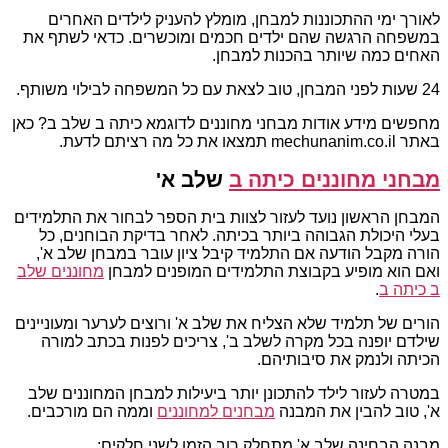
לאורך ימי ההתכוננות למבחן, מומלץ להעניק לילדים האחרים
במשפחה הרגשה שהם ילדים חכמים ומוכשרים. כדאי לשתף את
האחים כמה שיותר בהכנות למבחן.
24 שעות לפני המבחן, טוב לצאת עם כל המשפחה לבילוי משותף.
מחפשים מידע אודות מבחני מחוננים לדוגמא כיתה ב שלב ב? כאן
באתר mechunanim.co.il תמצאו את כל מה רציתם לדעת.
מבחני מחוננים כיתה ב
שלב א'
המבחן הראשון נועד לעזור לצוות בית הספר לבחור את התלמידים
בעלי היכולת הגבוהה ביותר בכיתה. לאחר בדיקת הבוחנים, כל
הורה מקבל הודעה אם התלמיד קיבל ציון עובר במבחן שלב א',
ואם הוא מופיע בקבוצת התלמידים המופנים למבחן
מחוננים שלב
ב כיתה ב
.
הורים של תלמיד שלא הצליח את שלב א' ורוצים לערער ומעוניינים
שילדם יופנה בכל מקרה לשלב ב', צריכים לפנות בכתב למורה
הכיתה ולנמק את סיבותיהם.
במטרה לעזור לילד להתכונן יותר ביעילות למבחן המחוננים שלב
א', טוב להבין את המבנה
מבחנים למחוננים
וממה הם מורכבים.
מבנה הבחינה שלב א' מתחלק רוב הזמן לשני חלקים: