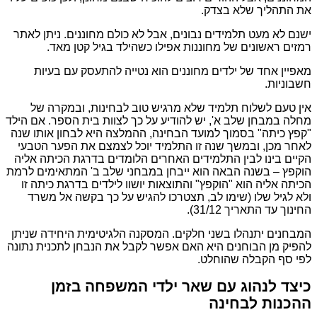
את התהליך שלא בצדק.
ישנם לא מעט תלמידים נבונים, אבל לא כולם מחוננים. ניתן לאתר
רמזים ראשונים של מחוננות אפילו כשהילד בגיל קטן מאד.
מאפיין אחד של ילדים מחוננים הוא נטייה להתעסק עם בעיות
חשבוניות.
אין טעם לשלוח תלמיד שלא מרגיש טוב לבחינות, ובמקרה של
מחלה במבחן שלב א', יש להודיע על כך לצוות בית הספר. אם הילד
"קפץ כיתה" בסמוך למועד הבחינה, ההמלצה היא לבחון אותו שנה
לאחר מכן, ובמשך שנה זו התלמיד יוכל לצמצם את הפער הטבעי
הקיים בינו לבין התלמידים האחרים הלומדים בדרגת הכיתה אליה
הוקפץ – בשנה הבאה הוא ייבחן במבחני שלב ב' המתאימים לרמת
הכיתה אליה הוא "הוקפץ" והתוצאות יושוו לילדים בדרגת כיתה זו
ולא לגיל שלו (שימו לב, תצטרכו להגיש על כך בקשה אל משרד
החינוך עד התאריך 31/12).
המבחנים יתנהלו בשני חלקים. המסקנה הלגיטימית היחידה שניתן
להפיק מן הבוחנים היא האם אפשר לקבל את הנבחן לתכנית נתונה
לפי סף הקבלה שהוחלט.
כיצד לנהוג עם שאר ילדי המשפחה בזמן
ההכנות לבחינה