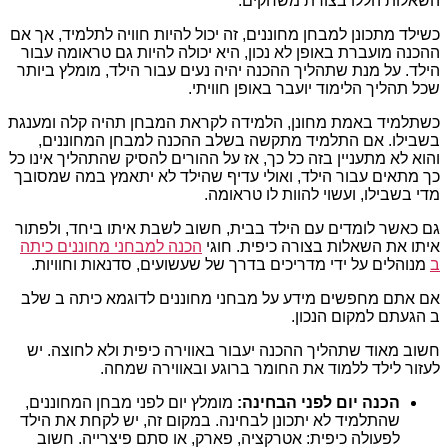
השאלות הללו בצורת משחקים.
כשילד מתכונן למבחן מחוננים, זה יכול להיות חוויה לתלמיד, אך אם
ההכנה מועברת באופן לא נכון, היא יכולה להיות גם טראומה עבור
הילד. על מנת שתהליך ההכנה יהיה נעים עבור הילד, מומלץ ביותר
שכל תהליך הלימוד יועבר באופן חוויתי.
כשתלמיד באמת מחונן, הלמידה לקראת המבחן תהיה קלה ומענגת
בשבילו. אם התלמיד מתקשה בשלב ההכנה למבחן המחוננים,
והוא לא מתעניין בזה כל כך, אז על ההורים להסיק שהתהליך אינו כל
כך מתאים עבור הילד, ואולי עדיף שהילד לא יתאמץ במה שמסובך
מדי בשבילו, ועשוי להוות לו טראומה.
גם כאשר לומדים עם הילד בבית, חשוב לשבת איתו ביחד, ולפתור
איתו את השאלות בצורה כיפית. חוגי
הכנה למבחני מחוננים כיתה
ב
מנוהלים על ידי מדריכים בדרך של שעשועים, סדנאות וחוויות.
אם אתם מחפשים מידע על מבחני מחוננים לדוגמא כיתה ב שלב
ב הגעתם למקום הנכון.
חשוב מאוד שתהליך ההכנה יעבור באווירה כיפית ולא לחוצה. יש
לעזור לילד ללמוד את החומר ברוגע ובאווירה שמחה.
הכנה יום לפני הבחינה:
מומלץ יום לפני מבחן המחוננים,
שהתלמיד לא יתכונן לבחינה. במקום זה, יש לקחת את הילד
לפעולה כיפית: אטרקציה, פארק, או סתם פיצרייה. חשוב