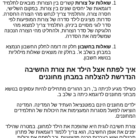
שאלות על צורות
קשרים בין הצורות: מובאים לתלמיד
דוגמאות של יחסים שונים בין צורות. במקום השלישי,
חסרה צורה, והתלמיד צריך לנחש מהי הצורה החסרה.
סדרות: מציגים לילד סדרה של צורות המופיעות לפי
סדר לוגי מסויים ביניהן. התלמיד צריך למצוא מהי
הלוגיקה של סדר הצורות, ולהחליט מהי הצורה הנכונה
שמשלימה את הסדרה.
שאלות בחשבון
חלק זה דומה לחלק החשבון הנמצא
במבחן בשלב א'. בחלק זה מוצאים שאלות מילוליות
בנושא חשבון.
איך לפתח אצל הילד את צורת החשיבה
הנדרשת להצלחה במבחן מחוננים
כשילד מגיע לכיתה ב', רוב ההורים מתחילים להיות עסוקים בנושא
מבחני מחוננים לדוגמא כיתה ב שלב ב.
ילדים מחוננים הינם בפוטנציאל העתיד של המדינה. המדינה
הוציאה לפועל מסגרות המעצימות את היכולות של התלמידים
המחוננים.
צורת חשיבה לוגית היא שהופכת את הילד למחונן. במטרה שהילד
יפנים את אופן החשיבה, הוא צריך ללמוד דוגמאות של פתרון
תרגילים שיש בערכות הכנה מקצועיות, וכך לפתח את יכולות