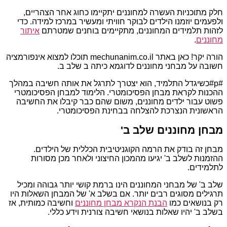
חלק מתוכניות העשרה למחוננים יתקיימו כחוג אחר הצהריים,
ולפעמים יוזמנו הילדים לבוקר חוויתי ומעשיר במרכז למידה. כדי
לזהות תלמידים המחוננים, מתקיימים בוחנים שמטרתם
איתור
מחוננים
.
הורה יקר! כאן באתר mechunanim.co.il תוכלו למצוא אינפורמציה
חשובה על מבחני מחוננים לדוגמא כיתה ב שלב ב.
#p#כשיגדל התלמיד, הוא יצטרך לתרגל את אותה חשיבה במהלך
ההכנות לקראת מבחן הפסיכומטרי. הלימוד למבחן הפסיכומטרי
פשוט עבור ילדים מחוננים, משום שהם כבר קיבלו את החשיבה
הראשונית הנצרכת להצלחה בבחינת הפסיכומטרי.
מבחן מחוננים שלב ב'
מבחן זה בודק את הרמה הקוגניטיבית הכללית של הילדים.
ההזמנות לשלב ב' יגיעו מהמכון החיצוני ולאחר מכן מסורות
לתלמידים.
שלב ב' של מבחני המחוננים הינו ברמת קושי יותר גבוהה ומכיל
תרגילים מסוגים רבים יותר. אם בשלב א' של המבחן השאלות היו
רק בנושאים כמו
הבנת הנקרא מבחן מחוננים
וחשיבה כמותית, אז
בשלב ב' יהיו שאלות בנושאי חשיבה צורנית וידע כללי.