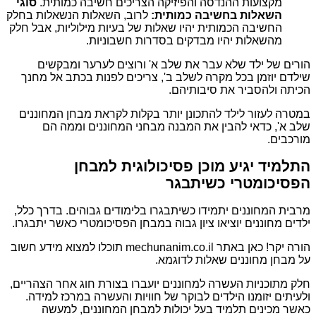
מקצועות ההנדסה והפיזיקה הצריכים חשיבה כמותית.
סוגי
השאלות בחשיבה כמותית:
לרוב, השאלות הנשאלות בחלק
החשיבה הכמותית יהיו שאלות של בעיות מילוליות, אבל חלק
מהשאלות יהיו מבדקים בסדרות חשבוניות.
הורים של ילד שלא עבר את שלב א' ורוצים לערער ומבקשים
שילדם יוזמן בכל מקרה לשלב ב', צריכים לפנות בכתב אל מחנך
הכיתה ולהסביר את סיבותיהם.
במטרה לעזור לילד להתכונן יותר בקלות לקראת מבחן המחוננים
שלב א', כדאי להבין את המבנה מבחני המחוננים וממה הם
מורכבים.
התלמיד יגיע מוכן פסיכולוגית למבחן
הפסיכומטרי כשיתבגר
מרבית המחוננים יתמידו כשיתבגרו בלימודים גבוהים. בדרך כלל,
ילדים מחוננים יוציאו ציון גבוה במבחן הפסיכומטרי כאשר יתבגרו.
הורה יקר! כאן באתר mechunanim.co.il תוכלו למצוא מידע חשוב
על מבחן מחוננים שאלות לדוגמא.
חלק מתוכניות העשרה למחוננים יועברו בצורת חוג אחר הצהריים,
ולעיתים יזומנו הילדים לבוקר של חוויות והעשרה במרכז למידה.
כאשר מכינים תלמיד בעל יכולות למבחן המחוננים, למעשה