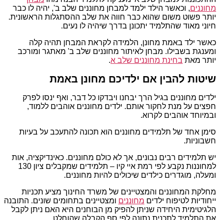
מחוננים
, וכאשר הילד ילמד למבחן מחוננים שלב ב', יהיה לו כבר
יותר פשוט משום שהוא כבר חווה את שלב ההסתגלות הראשונית.
חיוני מאוד שהתלמיד יתכונן בדרך שיהיה לו נעים.
כאשר ילד באמת מחונן, הלמידה לקראת המבחן תהיה קלה
ומענגת בשבילו. מבחן לאיתור מחוננים שלב ב' מאתגר ומורכב
יותר מאת
בחינת מחוננים שלב א
.
שיטות להבין אם ילדיכם מחונן באמת
ילדים מחוננים בגיל הרך יבחנו ויבדקו כל דבר, ואף ינסו לפרק
חפצים על מנת לחקור אותם. ילדים מחוננים אוהבים ללמוד,
ובמיוחד אוהבים לקרוא.
סימן אחד של תלמידים מחוננים הוא תכונה להתעכב על בעיות
חשבוניות.
יש תלמידים רבים נבונים, אך לא כולם מחוננים. כאינדיקציה, אות
למחוננות נקבע לפי רמת איי קיו – תלמידים שמקבלים ציון 130
ומעלה, מוגדרים כילדים שיכולים להיות מחוננים.
מחלקת המחוננים והמצטיינים של משרד החינוך מציע תכניות
ייחודיות לטיפוח ילדים
מחוננים
ומצטיינים בתחומים שונים. התובנה
הלגיטימית היחידה שניתן להפיק מן הבוחנים היא האם ניתן לקבל
את התלמיד לתכנית נתונה לפי סף הקבלה שהוחלט.