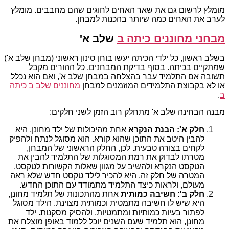
מומלץ לרשום גם את שאר האחים לחוגים שהם מחבבים. מומלץ
לערב את האחים כמה שיותר בהכנות למבחן.
מבחני מחוננים כיתה ב
שלב א'
בשלב ראשון, כל ילדי הכיתה יעשו בוחן סינון ראשוני (מבחן שלב א')
שמתקיים בכיתה. בסוף בדיקת המבחנים, כל ההורים מקבל
תשובה אם התלמיד עבר בהצלחה במבחן שלב א', ואם הוא נכלל
או לא בקבוצת התלמידים המוזמנים למבחן
מחוננים שלב ב כיתה
ב
.
מבנה הבחינה שלב א' מתחלק רוב הזמן לשני חלקים:
חלק א': הבנת הנקרא
אחת מהיכולות של ילד מחונן, היא
להבין היטב את התוכן שהוא קורא. הוא מסוגל לנתח ולהפיק
לקחים בצורה טבעית. לכן, החלק הראשוני של המבחן,
מטרתו לבדוק את רמת המסוגלות של התלמיד להבין את
הטקסט הנקרא ולהשיב על מגוון שאלות הקשורות לטקסט.
המטרה של חלק זה, היא להכיר לילד טקסט חדש שלא ראה
מעולם, ולראות כיצד התלמיד מתמודד עם התוכן החדש.
חלק ב': חשיבה כמותית
אחת מהתכונות של תלמיד מחונן,
היא שיש לו חשיבה מתמטית וכמותית מצוינת. הילד מסוגל
לפתור בעיות כמותיות ומתמטיות, ולהסיק מסקנות. ילד
מחונן, הוא תלמיד שעם השנים יוכל ללמוד באופן מוצלח את