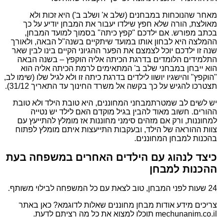
מאחר שהנוכחות במבחנים (שלב א' ושלב ב') היא זכות ולא
מאולצת, הורה שלא חפץ שילדו יעבור את המבחן יודיע על כך
בכתב מפורש. אם ילדכם "קפץ כיתה" בסמוך למועד המבחן,
ההמלצה היא לבחון אותו במועד שיתקיים בשנה"ל הבאה, ולאורך
שנה זו ילדכם יוכל לצמצם את הפער ההגיוני הקיים בינו לבין שאר
התלמידים הלומדים בדרגת הכיתה אליה הוקפץ – בשנה הבאה
הוא ייבחן במבחני שלב ב' המתאימים לרמת הכיתה אליה הוא
"הוקפץ" והישגיו יושוו לילדים בדרגת כיתה זו ולא לגיל שלו (שימו לב,
תצטרכו להגיש על כך בקשה אל משרד החינוך עד התאריך 31/12).
יש לשים לב שמטרתמבחני המחוננים, היא טובת הילד ולא טובת
ההורים. חשוב מאוד להבין בגיל מוקדם האם לילד יש נטייה
למחוננות, ורק אם מזהים סימני מחוננות אז מומלץ להתייעץ עם
צוות ההוראה של הילד, ובעקבות התייעצות איתם מומלץ לפתוח
בהכנות למבחן המחוננים.
כיצד לנהוג עם הילדים האחרים במשפחה בעת
ההכנות למבחן
24 שעות לפני המבחן, טוב לצאת עם כל המשפחה לבילוי משותף.
צריכים מידע אודות מבחן מחוננים שאלות לדוגמא? כאן באתר
mechunanim.co.il תוכלו למצוא את כל מה רציתם לדעת.