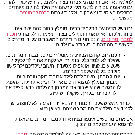
לתלמיד, אך אם ההכנה מועברת בצורה לא נכונה, היא יכולה להוות
גם טראומה עבור הילד. מומלץ לרשום את הילד לחוגים מיוחדים
הכוללים פעילויות ומשחקים, ולקנות ערכות
הכנה למחוננים
מקצועיות.
גם כשלומדים עם התלמיד בבית, מומלץ בחום להתיישב איתו
ביחד, ולפתור איתו את התרגילים בצורה נעימה. חלק מחוגי
הכנה
למבחן מחוננים
, הינם חוגים חווייתיים המועברים על ידי מדריכים
מקצועיים המתמחים בעבודה עם ילדים.
הכנה יום קודם הבחינה:
מומלץ יום לפני מבחן המחוננים,
שהילד לא ילמד כלל. בזמן זה, יש לקחת את הילד לכיף: גן
שעשועים, קניון, או אפילו מסעדה. חשוב שילדיכם ילך לישון
מוקדם בלילה שלפני הבחינה.
יום המבחן:
חשוב לתת לילד ארוחת בוקר טובה ביום
המבחן. מומלץ למצוא דרכים איך להרגיע את הילד, ולהעניק
לו הרגשה שהוא יעבור את המבחן בהצלחה. כדאי לצייד את
הילד לבחינה בכריך, שוקולד ושתייה.
הכרחי ממש ששלב ההכנות יהיה באווירה רגועה ולא לחוצה. יש
ללמוד עם הילד את החומר בשמחה ובאופן רגוע.
אם אתם מחפשים אינפורמציה אודות מבחן מחוננים שאלות
לדוגמא הגעתם למקום הנכון.
ההתכוננות למבחן שלב א' מעניקה לתלמיד הבנה מהו
מבחן