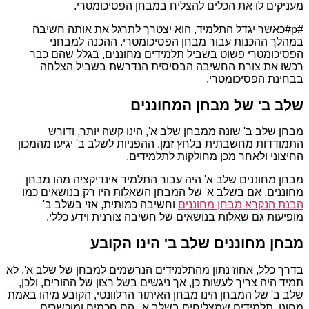
מעניקים לו את הכלים להצליח במבחן הפסיכומטרי.
#p#כאשר יגדל התלמיד, הוא יצטרך לתרגל את אותה חשיבה
במהלך ההכנות עבור מבחן הפסיכומטרי. ההכנה למבחני
הפסיכומטרי פשוט בשביל תלמידים מחוננים, בגלל שהם כבר
רכשו את צורת החשיבה הבסיסית הנדרשת בשביל הצלחה
בבחינת הפסיכומטרי.
שלב ב' של מבחן המחוננים
מבחן שלב ב' שונה ממבחן שלב א', הינו קשה יותר, ודורש
התמודדות מחשבתית בלחץ זמן. ההפניות לשלב ב' יגיעו מהמכון
החיצוני ולאחר מכן מחולקות לתלמידים.
מבחן מחוננים שלב א' היה עבור התלמיד אינדיקציה מהו מבחן
מחוננים. אם בשלב א' של המבחן השאלות היו רק בנושאים כמו
הבנת הנקרא מבחן מחוננים
וחשיבה כמותית, אזי בשלב ב'
מופיעות גם שאלות בנושאים של חשיבה צורנית וידע כללי.
מבחן מחוננים שלב ב' הינו הקובע
בדרך כלל, אחוז נתון מהתלמידים הנרשמים למבחן של שלב א', לא
תמיד היה צריך לעשות כן, אך ניגשים בשל רצון של ההורים, ולכן,
שלב ב' של המבחן הינו מבחן האיתור הרלוונטי, הקובע מיהו באמת
מחונן. תלמידים שמצליחים בשלב א', הם חכמים ומוכשרים.