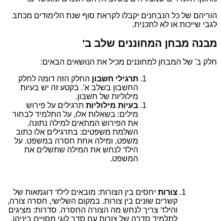
הוריהם של כל הנבחנים יקבלו לקראת סוף שנת הלימודים מכתב
לגבי שייכות או לא לתכנית.
מבנה מבחן המחוננים שלב ב'
חלק ב' של המבחן למחוננים מכיל את הנושאים הבאים:
תרגילי חשבון
החלק הזה דומה לחלק
החשבון בשלב א'. בקטע זה יש בעיות
מילוליות של חשבון.
בעיות מילוליות
תרגילים על פירוש
מילים: בשאלות אלו, על התלמיד לבחור
את הפירוש המתאים למילה נתונה.
השלמת משפטים: בתרגילים אלו כתוב
משפט, ומילה אחת חסרה במשפט. על
הילד לנחש את המילה שתשלים את
המשפט.
צורות
יחסים בין הצורות: מובאים לילד דוגמאות של
קשרים שונים בין צורות. במקום השלישי, חסרה צורה,
והילד צריך לנחש מה הצורה החסרה. סדרות: מציגים
לתלמיד סדרה של צורות עם סדר לוגי מסויים ביניהן.