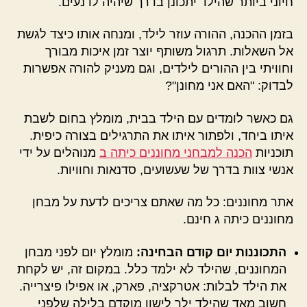
חיוני ביותר שהילד יתכונן בדרך שיהיה לו נעים.
בזמן ההכנה, ההורה עוזר לילד, ומנחה אותו כיצד לגשת
אל השאלות. תרגול משותף יוצר זמן איכות מבורך
וחוויתי בין ההורים לילדים, וגם מעניק להורה אפשרות
לבדוק: "האם אני מחונן"?
גם כאשר לומדים עם הילד בבית, מומלץ בחום לשבת
איתו ביחד, ולפתור איתו את התרגילים בצורה כיפית.
תוכניות
הכנה למבחני מחוננים כיתה ב
מנוהלים על ידי
אנשי צוות בדרך של שעשועים, סדנאות וחוויות.
אתר מחוננים: כל מה שאתם צריכים לדעת על מבחן
מחוננים כיתה ג חינם.
התכוננות יום קודם הבחינה:
מומלץ יום לפני מבחן
המחוננים, שהילד לא ילמד כלל. במקום זה, יש לקחת
את הילד לבלות: אטרקציה, פארק, או אפילו פיצרייה.
חשוב מאד שהילד ילך לישון מוקדם בלילה שלפני