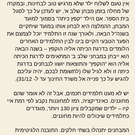
אין טעם לשלוח ילד שלא מרגיש טוב לבחינות, ובמקרה
של מחלה בזמן מבחן שלב א', יש לעדכן על כך לסגל
בית הספר. אם הילד "קפץ כיתה" בסמוך למועד
המבחן, ההמלצה היא לבחון אותו במועד שיתקיים
בשנה"ל הבאה, ולאורך שנה זו התלמיד יוכל לצמצם את
הפער הטבעי הקיים בינו לבין התלמידים האחרים
הלומדים בדרגת הכיתה אליה הוקפץ – בשנה הבאה
הוא ייבחן במבחני שלב ב' המתאימים לדרגת הכיתה
אליה הוא "הוקפץ" והתוצאות יושוו לנבחנים בדרגת
כיתה זו ולא לגיל שלו (לתשומת לבכם, יהיה עליכם
להגיש על כך פנייה אל משרד החינוך עד ל- 31/12).
יש לא מעט תלמידים חכמים, אבל זה לא אומר שהם
מחוננים. כאינדיקציה, רמז למחוננות נקבע לפי רמת איי
קיו – ילדים שמקבלים ציון 130 ויותר, מוגדרים
כתלמידים שיכולים להיות מחוננים.
המבחנים יתנהלו בשתי חלקים. התובנה הלגיטימית