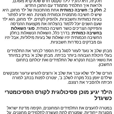
חלק זה, היא להכיר לילד טקסט חדש שלא קרא מעולם,
ולראות איך התלמיד מתמודד עם התוכן החדש.
חלק ב': חשיבה כמותית
אחת מהתכונות של ילד מחונן, היא
שיש לו חשיבה מתמטית וכמותית מצוינת. הוא יודע לפתור
בעיות כמותיות וחשבוניות, ולהפיק לקחים. ילד מחונן, הוא ילד
שעם השנים יוכל ללמוד בהצלחה את מקצועות ההנדסה
והפיזיקה הצריכים כושר חשיבה כמותית.
סוגי השאלות
בחשיבה כמותית:
בדרך כלל, השאלות הנשאלות בחלק
החשיבה הכמותית יהיו שאלות של בעיות מילוליות, אבל יהיו
גם מבדקים בסדרות חשבוניות.
מבחן שלב א' נועד לעזור לסגל בית הספר לבחור את התלמידים
בעלי היכולת הגבוהה ביותר בכיתה. מבחן שלב א' בודק במיוחד
את נושאי הבנת הנקרא של התלמידים ואת יכולתם בתחום
החשבון.
הורים של ילד שלא עבר את שלב א' ורוצים להגיש ערעור ומבקשים
שילדם יוזמן בכל מקרה לשלב ב', יצטרכו לפנות בכתב למורה
הכיתה ולהסביר את רצונם.
הילד יגיע מוכן פסיכולוגית לקורס הפסיכומטרי
כשיגדל
במטרה להעצים את התלמידים המחוננים, הקימה מדינת ישראל
מסגרות ייחודיות, שמטרתן לתת העשרה לתלמידים מחוננים. על