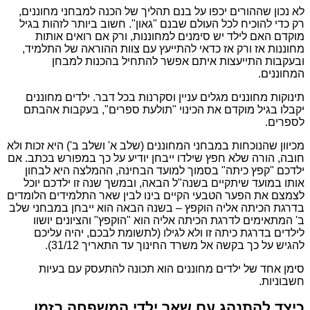
לא נכון שההורים יכפו על בנם תהליך של הכנה למבחני מחוננים,
רק כדי להוכיח לכל העולם שבנם "גאון". חשוב ביותר לזהות בגיל
מוקדם האם לילד יש סימנים למחוננות, ורק אם רואים אותות
מחוננות אז ורק אז כדאי להתייעץ עם צוות ההוראה של התלמיד,
ובעקבות התייעצות איתם אפשר להתחיל בהכנות למבחן
המחוננים.
תינוקות מחוננים מגלים עניין וסקרנות בכל דבר. ילדים מחוננים
יקבלו בגיל מוקדם את הכינוי "תולעת ספרים", בעקבות אהבתם
לספרים.
מכיוון שהנוכחות במבחני המחוננים (שלב א' ושלב ב') היא זכות ולא
חובה, הורה שלא חפץ שילדו ייבחן יודיע על כך במפורש בכתב. אם
ילדכם "קפץ כיתה" בסמוך למועד הבחינה, ההמלצה היא לבחון
אותו במועד שיתקיים בשנה"ל הבאה, ובמשך שנה זו ילדכם יוכל
לצמצם את הפער הטבעי הקיים בינו לבין שאר התלמידים הלומדים
בדרגת הכיתה אליה הוקפץ – בשנה הבאה הוא ייבחן במבחני שלב
ב' המתאימים לדרגת הכיתה אליה הוא "הוקפץ" והציונים יושוו
לילדים בדרגת כיתה זו ולא לגילו (לתשומת לבכם, יהיה עליכם
להגיש על כך בקשה אל משרד החינוך עד התאריך 31/12).
סימן אחד של ילדים מחוננים הוא תכונה להתעסק עם בעיות
חשבוניות.
כיצד להתנהג עם שאר ילדי המשפחה בזמן