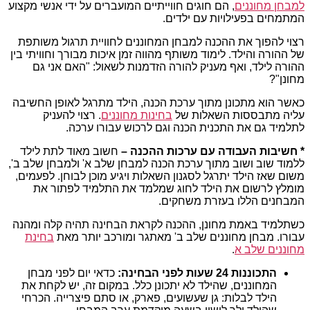
למבחן מחוננים
, הם חוגים חווייתיים המועברים על ידי אנשי מקצוע
המתמחים בפעילויות עם ילדים.
רצוי להפוך את ההכנה למבחן המחוננים לחוויית תרגול משותפת
של ההורה והילד. לימוד משותף מהווה זמן איכות מבורך וחוויתי בין
ההורה לילד, ואף מעניק להורה הזדמנות לשאול: "האם אני גם
מחונן"?
כאשר הוא מתכונן מתוך ערכת הכנה, הילד מתרגל לאופן החשיבה
עליה מתבססות השאלות של
בחינות מחוננים
. רצוי להעניק
לתלמיד גם את התכנית הכנה וגם לרכוש עבורו ערכה.
* חשיבות העבודה עם ערכות ההכנה –
חשוב מאוד לתת לילד
ללמוד שוב ושוב מתוך ערכת הכנה למבחן שלב א' ולמבחן שלב ב',
משום שאז הילד יתרגל לסגנון השאלות ויגיע מוכן לבוחן. לפעמים,
מומלץ לרשום את הילד לחוג שמלמד את התלמיד לפתור את
המבחנים הללו בעזרת משחקים.
כשתלמיד באמת מחונן, ההכנה לקראת הבחינה תהיה קלה ומהנה
עבורו. מבחן מחוננים שלב ב' מאתגר ומורכב יותר מאת
בחינת
מחוננים שלב א
.
התכוננות 24 שעות לפני הבחינה:
כדאי יום לפני מבחן
המחוננים, שהילד לא יתכונן כלל. במקום זה, יש לקחת את
הילד לבלות: גן שעשועים, פארק, או סתם פיצרייה. הכרחי