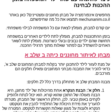
ההכנות לבחינה
מחפשים אינפורמציה על מבחן מחוננים ומצטיינים? כאן באתר
mechunanim.co.il תמצאו את כל מה שחיפשתם.
יום קודם למבחן, מומלץ לצאת עם כל המשפחה לבילוי משפחתי.
בזמן ההתכוננות למבחן, מומלץ לתת לילדים האחרים במשפחה
תחושה שהם ילדים נבונים ובעלי כשרונות. מומלץ לתת לשאר
האחים להשתדל גם לפתור שאלות מתוך תרגילי ההכנה.
מבחן לאיתור מחוננים כיתה ב שלב א
על מנת לעזור לילד להתכונן יותר בקלות למבחן המחוננים שלב א',
כדאי להכיר את המבנה מבחני המחוננים ומאילו חלקים הם
מורכבים.
מבנה המבחן שלב א' מתחלק בדרך כלל ל2 חלקים:
חלק א': הבנת הנקרא
אחת מהיכולות של ילד מחונן, היא
הבנה מעולה של התוכן שהוא קורא. הוא יכול לנתח ולהפיק
לקחים באופן טבעי. לכן, החלק הראשוני של המבחן, מטרתו
להעריך את מידת היכולת של התלמיד להבין את הטקסט
הנקרא ולענות על מגוון שאלות הקשורות לטקסט. המטרה של