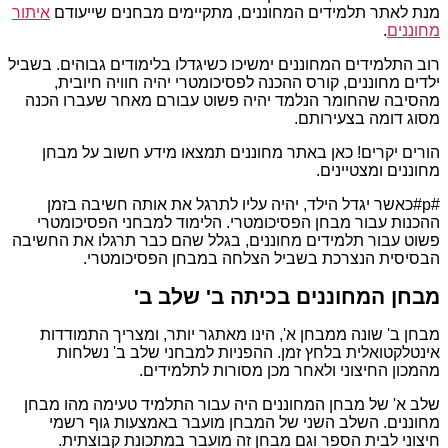
מנת לאתר תלמידים המחוננים, מתקיימים מבחנים שייעודם
איתור
מחוננים
.
רוב התלמידים המחוננים ימשיכו כשיגדלו בלימודים גבוהים. בשביל
ילדים מחוננים, קורס ההכנה לפסיכומטרי יהיה חוויה חיובית,
מהסיבה שהחומר הנלמד יהיה פשוט עבורם מאחר שעברו הכנה
מסוג דומה בצעירותם.
הורים יקרים! כאן באתר מחוננים תמצאו מידע חשוב על מבחן
מחוננים ומצטיינים.
#p#כאשר יגדל הילד, יהיה עליו לתרגל את אותה חשיבה בזמן
ההכנות עבור מבחן הפסיכומטרי. הלימוד למבחני הפסיכומטרי
פשוט עבור תלמידים מחוננים, בגלל שהם כבר תרגלו את החשיבה
הבסיסית הנצרכת בשביל הצלחה במבחן הפסיכומטרי.
מבחן המחוננים בכיתה ב' שלב ב'
מבחן ב' שונה ממבחן א', הינו מאתגר יותר, ומצריך התמודדות
אינטלקטואלית בלחץ זמן. ההפניות למבחני שלב ב' נשלחות
מהמכון החיצוני ולאחר מכן מסורות לתלמידים.
שלב א' של מבחן המחוננים היה עבור התלמיד טעימה מהו מבחן
מחוננים. השלב השני של המבחן מועבר באמצעות גוף רשמי
חיצוני לבית הספר וגם מבחן זה מועבר במתכונת קבוצתית.