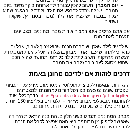
שהילד ילך לישון בשעה מוקדמת ערב המבחן.
יום המבחן:
חשוב להכין עבור הילד ארוחת בוקר מזינה ביום
המבחן. יש להשתדל להרגיע את הילד, ולתת לו הרגשה שהוא
יצליח במבחן. יש לצייד את הילד למבחן בסנדוויץ', שוקולד
ושתייה.
אם אתם צריכים אינפורמציה אודות מבחן מחוננים ומצטיינים
הגעתם לאתר הנכון.
יש להגיד לילד שאכן יש הרבה הכנה שהוא צריך לעבור, אבל זה
כדאי כי לאחר שיעבור את המבחן בהצלחה, יוכל להינות ממסגרות
העשרה מרתקות. חשוב לתת לילד כל הזמן תחושה שהוא חכם,
ושהוא מסוגל לעבור בהצלחה את המבחן.
דרכים לזהות אם ילדיכם מחונן באמת
ההגדרות הנוגעות לקבוצות אוכלוסייה מסוימות, מידע על התכניות
וטפסים שונים נמצאים בפורטל הורים למחוננים ולמצטיינים:
https://parents.education.gov.il/prhnet/gifted
בדרך כלל, אות
למחוננות נקבע לפי מבחני איי קיו – תלמידים בעלי ציון 130 ויותר,
מוגדרים כילדים שיכולים להיכנס להגדרת מחוננים.
מבחני המחוננים יתנהלו בשני חלקים. התובנה הריאלית היחידה
שאפשר להפיק מן הבוחנים היא האם אפשר לקבל את הנבחן
לתכנית מיוחדת לפי סף הקבלה שהוחלט.