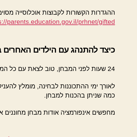
ההגדרות הקשורות לקבוצות אוכלוסייה מסוימ
s://parents.education.gov.il/prhnet/gifted
כיצד להתנהג עם הילדים האחרים
24 שעות לפני המבחן, טוב לצאת עם כל המשפחה לבילוי משותף.
לאורך ימי ההתכוננות לבחינה, מומלץ להענ
כמה שניתן בהכנות למבחן.
מחפשים אינפורמציה אודות מבחן מחוננים א דוגמאות? כאן באתר unanim.co.il