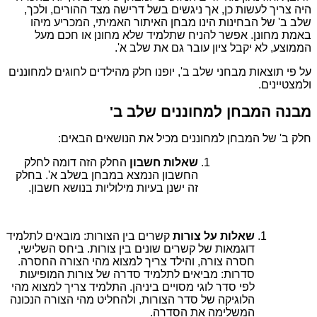
היה צריך לעשות כן, אך ניגשים בשל דרישה מצד ההורים, ולכך,
שלב ב' של הבחינות הינו מבחן האיתור האמיתי, המכריע מיהו
באמת מחונן. אפשר להניח שתלמיד שלא מחונן או חכם מעל
הממוצע, לא יקבל ציון עובר גם את שלב א'.
על פי תוצאות מבחני שלב ב', יופנו חלק מהילדים לחוגים למחוננים
ולמצטיינים.
מבנה המבחן למחוננים שלב ב'
חלק ב' של המבחן למחוננים מכיל את הנושאים הבאים:
שאלות חשבון
החלק הזה דומה לחלק
החשבון הנמצא במבחן בשלב א'. בחלק
זה ישנן בעיות מילוליות בנושא חשבון.
שאלות על צורות
קשרים בין הצורות: מובאים לתלמיד
דוגמאות של קשרים שונים בין צורות. ביחס השלישי,
חסרה צורה, והילד צריך למצוא מהי הצורה החסרה.
סדרות: מביאים לתלמיד סדרה של צורות המופיעות
לפי סדר לוגי מסויים ביניהן. התלמיד צריך למצוא מהי
הלוגיקה של סדר הצורות, ולהחליט מהי הצורה הנכונה
המשלימה את הסדרה.