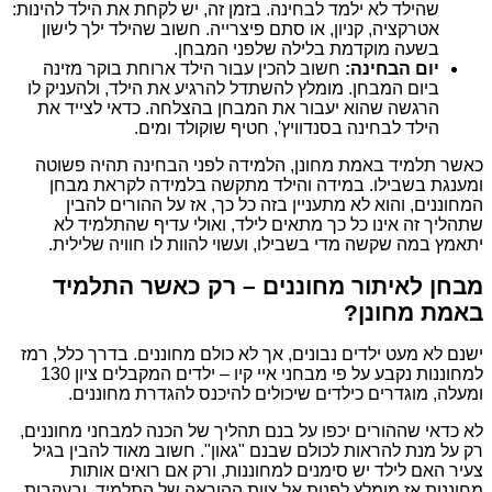
שהילד לא ילמד לבחינה. בזמן זה, יש לקחת את הילד להינות:
אטרקציה, קניון, או סתם פיצרייה. חשוב שהילד ילך לישון
בשעה מוקדמת בלילה שלפני המבחן.
יום הבחינה:
חשוב להכין עבור הילד ארוחת בוקר מזינה
ביום המבחן. מומלץ להשתדל להרגיע את הילד, ולהעניק לו
הרגשה שהוא יעבור את המבחן בהצלחה. כדאי לצייד את
הילד לבחינה בסנדוויץ', חטיף שוקולד ומים.
כאשר תלמיד באמת מחונן, הלמידה לפני הבחינה תהיה פשוטה
ומענגת בשבילו. במידה והילד מתקשה בלמידה לקראת מבחן
המחוננים, והוא לא מתעניין בזה כל כך, אז על ההורים להבין
שתהליך זה אינו כל כך מתאים לילד, ואולי עדיף שהתלמיד לא
יתאמץ במה שקשה מדי בשבילו, ועשוי להוות לו חוויה שלילית.
מבחן לאיתור מחוננים – רק כאשר התלמיד
באמת מחונן?
ישנם לא מעט ילדים נבונים, אך לא כולם מחוננים. בדרך כלל, רמז
למחוננות נקבע על פי מבחני איי קיו – ילדים המקבלים ציון 130
ומעלה, מוגדרים כילדים שיכולים להיכנס להגדרת מחוננים.
לא כדאי שההורים יכפו על בנם תהליך של הכנה למבחני מחוננים,
רק על מנת להראות לכולם שבנם "גאון". חשוב מאוד להבין בגיל
צעיר האם לילד יש סימנים למחוננות, ורק אם רואים אותות
מחוננות אז מומלץ לפנות אל צוות ההוראה של התלמיד, ובעקבות