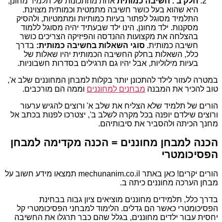
חלק ב': חשיבה כמותית
אחת מהתכונות של תלמיד מחונן,
היא שהוא בעל כושר חשיבה מתמטית וכמותית מצוינת.
התלמיד מסוגל לפתור בעיות כמותיות ומתמטיות, ולהסיק
מסקנות. ילד מחונן, הינו ילד שבעתיד יהיה מסוגל ללמוד
בהצלחה את מקצועות ההנדסה והפיזיקה הצריכים כושר
חשיבה כמותית.
סוגי השאלות בחשיבה כמותית:
בדרך
כלל, השאלות בחלק החשיבה הכמותית יהיו שאלות של
בעיות מילוליות, אבל יהיו גם תרגילים בסדרות חשבוניות.
במטרה לעזור לילד להתכונן יותר בקלות למבחן המחוננים שלב א',
טוב להכיר את המבנה
מבחנים למחוננים
וממה הם מורכבים.
הורים של תלמיד שלא הצליח את שלב א' ורוצים להגיש ערעור
ורוצים שילדם יופנה בכל מקרה לשלב ב', יצטרכו לפנות בכתב אל
מחנך הכיתה ולהסביר את סיבותיהם.
הכנה למבחן מחוננים = הכנה מקדימה למבחן
הפסיכומטרי
הורים יקרים! כאן באתר mechunanim.co.il תמצאו מידע חשוב על
מבחן הערכה מחוננים כיתה ב.
בדרך כלל, תלמידים מחוננים מוציאים ציון גבוה בבחינת
הפסיכומטרי כאשר הם גדלים. הלימוד למבחני הפסיכומטרי קל
יחסית עבור ילדים מחוננים, בגלל שהם כבר תרגלו את החשיבה