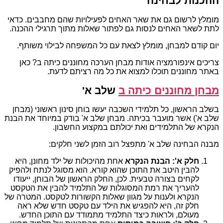
ההכנות לבחינה
מומלץ לרשום גם את שאר האחים לפעילויות שהם מחבבים. כדאי
לתת לשאר האחים לנסות גם לפתור שאלות מתוך תרגילי ההכנה.
יום קודם למבחן, מומלץ לצאת עם כל המשפחה לבילוי משותף.
צריכים אינפורמציה אודות מבחן הערכה מחוננים כיתה ב? כאן
באתר מחוננים תוכלו למצוא את כל מה רציתם לדעת.
מבחן מחוננים כיתה ב
שלב א'
בשלב הראשון, כל תלמידי השכבה יעשו בוחן סינון ראשוני (מבחן
שלב א') אשר מועבר בכיתה. מבחן שלב א' בודק במיוחד את הבנת
הנקרא של התלמידים ואת יכולתם במקצוע החשבון.
מבנה הבחינה שלב א' מתפצל רוב הזמן לשני חלקים:
חלק א': הבנת הנקרא
אחת מהיכולות של ילד מחונן, היא
להבין היטב את התוכן שהוא קורא. הוא מסוגל לנתח ולהפיק
לקחים בצורה טבעית. לכן, החלק הראשון של הבוחן, ייעודו
להעריך את רמת המסוגלות של התלמיד להבין את הטקסט
הנקרא ולענות על מגוון שאלות הקשורות לטקסט. המטרה של
חלק זה, היא להפגיש את הילד עם טקסט חדש שלא ראה
מעולם, ולראות כיצד התלמיד מתמודד עם התוכן החדש.