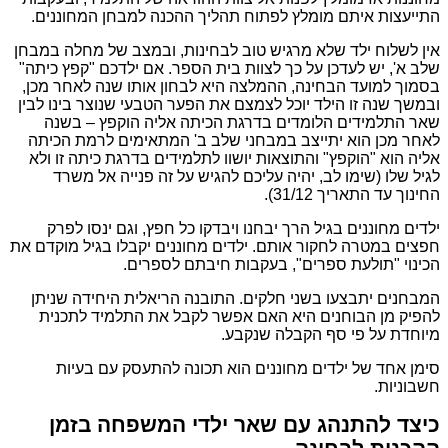
התייעצות איתם מומלץ לפתוח תהליך ההכנה למבחן המחוננים.
אין לשלוח ילד שלא מרגיש טוב לבחינות, ובמצב של מחלה במבחן
שלב א', יש לעדכן על כך לצוות בית הספר. אם ילדכם "קפץ כיתה"
בסמוך למועד הבחינה, ההמלצה היא לבחון אותו שנה לאחר מכן,
ובמשך שנה זו הילד יוכל לצמצם את הפער הטבעי שנוצר בינו לבין
שאר התלמידים הלומדים בדרגת הכיתה אליה הוקפץ – בשנה
לאחר מכן הוא יתייצב במבחני שלב ב' המתאימים לרמת הכיתה
אליה הוא "הוקפץ" והתוצאות יושוו לתלמידים בדרגת כיתה זו ולא
לגיל שלו (שימו לב, יהיה עליכם להגיש על זה פנייה אל משרד
החינוך עד התאריך 31/12).
ילדים מחוננים בגיל הרך יבחנו ויבדקו כל חפץ, וגם ינסו לפרק
חפצים במטרה לחקור אותם. ילדים מחוננים יקבלו בגיל מוקדם את
הכינוי "תולעת ספרים", בעקבות חיבתם לספרים.
המבחנים יתבצעו בשני חלקים. התובנה הריאלית היחידה שניתן
להפיק מן הבוחנים היא האם אפשר לקבל את התלמיד לתכנית
מיוחדת על פי סף הקבלה שנקבע.
סימן אחד של ילדים מחוננים הוא תכונה להתעסק עם בעיות
חשבוניות.
כיצד להתנהג עם שאר ילדי המשפחה בזמן