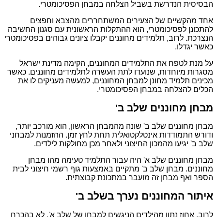
הבסיסית הנדרשת בשביל הצלחה במבחן הפסיכומטרי.
אחד מהקשיים של הצעירים המשתחררים מהצבא וחפצים
להתכונן לפסיכומטרי, הוא ההתקלות הראשונית עם סגנון החשיבה
הנצרכת. לרוב, תלמידים מחוננים יקבלו ציונים גבוהים בפסיכומטרי
כאשר יגדלו.
על מנת לטפח את התלמידים המחוננים, הקימה מדינת ישראל
מסגרות מיוחדות, שנועדו לתת העשרה לתלמידים מחוננים. כאשר
מכינים תלמיד מחונן למבחן המחוננים, למעשה מעניקים לו את
הכלים להצלחה במבחן הפסיכומטרי.
מבחן מחוננים שלב ב'
מבחן מחוננים שלב ב' שונה מהמבחן הראשון, הוא מורכב יותר,
ודורש התמודדות אינטלקטואלית תחת לחץ זמן. ההזמנות למבחני
שלב ב' יגיעו מהמכון החיצוני ולאחר מכן מחולקות לילדים.
מבחן מחוננים שלב א' היה עבור התלמיד טעימה מהו מבחן
מחוננים. מבחן שלב ב' מתקיים באמצעות גוף רשמי חיצוני לבית
הספר ואף מבחן זה מועבר במתכונת קבוצתית.
איתור המחוננים נערך בשלב ב'
לרוב, אחוז נתון מהילדים הניגשים למבחן של שלב א', לא בהכרח