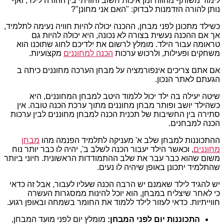
לימוד משותף מהווה זמן איכות חשוב וחוויתי בין ההורה לילד, ואף
נותן להורה הזדמנות לבדוק: "האם אני מחונן"?
כשילד מתכונן לפני מבחן, ההכנה יכולה להיות חוויה נעימה לתלמיד,
אך אם ההכנה נעשית בצורה לא נכונה, היא יכולה להיות גם
טראומה עבור הילד. מומלץ לרשום את ילדיכם לחוג שתוכנו הוא
משחקים ופעילות, ולרכוש ערכות
הכנה למחוננים
מקצועיות.
אם אתם צריכים אינפורמציה על מבחן הערכה מחוננים כיתה ב
הגעתם לאתר הנכון.
שיטה יעילה בה ילד יכול ללמוד היטב למבחן המחוננים, היא
כשהילד יושב ופותר מבחן מחוננים מתוך ערכת הכנה טובה. אין
סתירה בין החשיבות של תכנית הכנה למבחן מחוננים לבין ערכות
הכנה למבחנים.
ההתכוננות למבחן שלב א' מעניקה לתלמיד הפנמה מהו
מבחן
מחוננים
, וכאשר הילד יעבור הכנה לשלב ב', יהיה לו כבר יותר נוח
משום שהוא כבר עבר את שלב ההתמודדות הראשונית. חיוני ביותר
שהתלמיד יתכונן באופן שיהיה לו נעים.
יש להגיד לילד שאמנם יש הרבה הכנה שעליו לעבור, אבל זה כדאי
כי לאחר שיצליח במבחן, הוא יוכל להינות ממסגרות העשרה
חווייתיות. כדאי לעזור לילד ללמוד את החומר בשמחה ובאופן רגוע.
התכוננות יום לפני המבחן:
מומלץ יום לפני מועד המבחן,