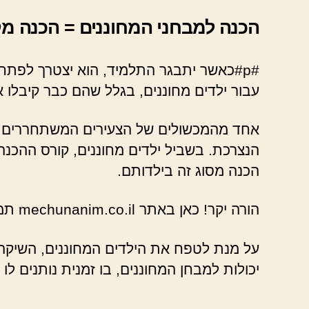
הכנה למבחני המחוננים = הכנה מ
#p#כאשר יתבגר התלמיד, הוא יצטרך לפת
עבור ילדים מחוננים, בגלל שהם כבר קיבלו
אחד מהמכשולים של הצעירים המשתחררים מה
הנצרכת. בשביל ילדים מחוננים, קורס ההכנ
הכנה מסוג זה בילדותם.
הורה יקר! כאן באתר mechunanim.co.il תמצאו מידע חשוב על הכנה למבחני מחוננים כיתה ב שלב א חוג.
על מנת לטפח את הילדים המחוננים, השיקה 
יכולות למבחן המחוננים, בו זמנית נותנים ל