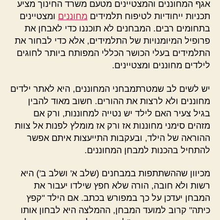
אגף המחוננים והמצטיינים מטעם משרד החינוך מציע
תכניות ייחודיות לטיפוח תלמידים
מחוננים
ומצטיינים
בתחומים רבים. המבחנים לא תוכננו כדי לאבחן את
פרופיל המיומנויות של התלמידים, אלא כדי לבחור את
התלמידים בעלי הכושר הכללי המפותח ביותר לחוגים
לילדים מחוננים ומצטיינים.
יש לשים לב שמטרתמבחני המחוננים, היא לאתר ילדים
מחוננים ולא לרצות את ההורים. חשוב מאוד להבין
בגיל צעיר האם לילד יש נטייה למחוננות, ורק אם
מזהים סימני מחוננות אז ורק אז מומלץ לפנות אל צוות
ההוראה של הילד, ובעקבות התייעצות איתם אפשר
להתחיל בהכנות למבחן המחוננים.
מכיוון שההשתתפות במבחנים (שלב א' ושלב ב') היא
רשות ולא חובה, הורה שלא חפץ שילדו יעבור את
המבחן יעדכן על כך במפורש בכתב. אם הילד "קפץ
כיתה" קרוב למועד המבחן, ההמלצה היא לבחון אותו