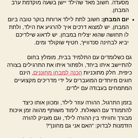
מסעדה. חשוב מאד שהילד יישן בשעה מוקדמת ערב
המבחן.
יום המבחן:
חשוב לתת לילד ארוחת בוקר טובה ביום
המבחן. יש למצוא דרכים איך להרגיע את הילד, ולתת
לו תחושה שהוא יצליח במבחן. יש לדאוג שילדיכם
יביא לבחינה סנדוויץ', חטיף שוקולד ומים.
גם כשלומדים עם התלמיד בבית, מומלץ בחום
להתיישב איתו ביחד, ולפתור איתו את התרגילים בצורה
כיפית. חלק מתוכניות
הכנה למבחן מחוננים
, הינם
חוגים מיוחדים המועברים על ידי מדריכים מקצועיים
המתמחים בעבודה עם ילדים.
בזמן התרגול, ההורה עוזר לילד, ומכוון אותו כיצד
להתמודד עם השאלות. לימוד משותף מהווה זמן איכות
מבורך וחוויתי בין ההורה לילד, וגם מעניק להורה
הזדמנות לבדוק: "האם אני גם מחונן"?