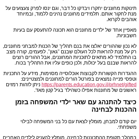
תינוקות מחוננים יחקרו ויבדקו כל דבר, וגם ינסו לפרק צעצועים על
מנת לחקור אותם. תלמידים מחוננים נהינים ללמוד, ובמיוחד
אוהבים לקרוא.
מאפיין אחד של ילדים מחוננים הוא תכונה להתעסק עם בעיות
חשבוניות.
לא נכון שההורים יאלצו את בנם תהליך של הכנות למבחני מחוננים,
רק על מנת להראות לכל העולם שבנם "גאון". לפעמים, קורה מצב
בו התלמיד לא מתאים לתוכניות המחוננים, אבל ההורים רוצים
להראות שבנם בעל יכולות, ולכן כופים עליו את התהליך בכוח.
ההגדרות הקשורות לקבוצות אוכלוסייה מסוימות, מידע על התכניות
וטפסי פנייה נמצאים בפורטל הורים למחוננים ולמצטיינים:
https://parents.education.gov.il/prhnet/gifted
ניתן לזהות רמזים
ראשונים של מחוננות אפילו כשהילד בגיל קטן מאד.
כיצד להתנהג עם שאר ילדי המשפחה בזמן
ההכנות לבחינה
יום קודם למבחן, מומלץ לצאת עם כל בני המשפחה לבילוי
משפחתי.
במהלך תקופת ההתכוננות לבחינה, מומלץ להעניק לילדים האחרים