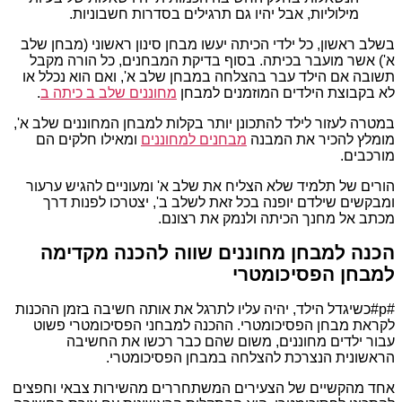
מילוליות, אבל יהיו גם תרגילים בסדרות חשבוניות.
בשלב ראשון, כל ילדי הכיתה יעשו מבחן סינון ראשוני (מבחן שלב
א') אשר מועבר בכיתה. בסוף בדיקת המבחנים, כל הורה מקבל
תשובה אם הילד עבר בהצלחה במבחן שלב א', ואם הוא נכלל או
לא בקבוצת הילדים המוזמנים למבחן
מחוננים שלב ב כיתה ב
.
במטרה לעזור לילד להתכונן יותר בקלות למבחן המחוננים שלב א',
מומלץ להכיר את המבנה
מבחנים למחוננים
ומאילו חלקים הם
מורכבים.
הורים של תלמיד שלא הצליח את שלב א' ומעוניים להגיש ערעור
ומבקשים שילדם יופנה בכל זאת לשלב ב', יצטרכו לפנות דרך
מכתב אל מחנך הכיתה ולנמק את רצונם.
הכנה למבחן מחוננים שווה להכנה מקדימה
למבחן הפסיכומטרי
#p#כשיגדל הילד, יהיה עליו לתרגל את אותה חשיבה בזמן ההכנות
לקראת מבחן הפסיכומטרי. ההכנה למבחני הפסיכומטרי פשוט
עבור ילדים מחוננים, משום שהם כבר רכשו את החשיבה
הראשונית הנצרכת להצלחה במבחן הפסיכומטרי.
אחד מהקשיים של הצעירים המשתחררים מהשירות צבאי וחפצים