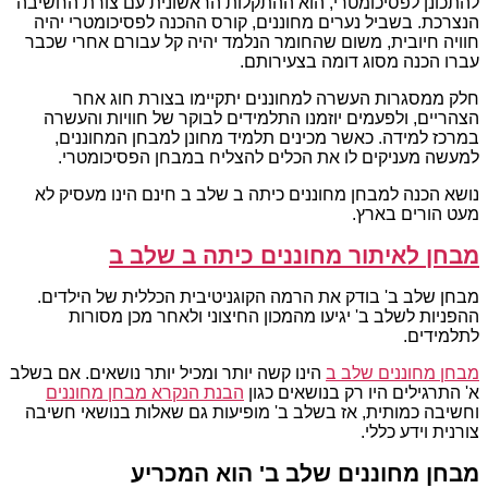
להתכונן לפסיכומטרי, הוא ההתקלות הראשונית עם צורת החשיבה
הנצרכת. בשביל נערים מחוננים, קורס ההכנה לפסיכומטרי יהיה
חוויה חיובית, משום שהחומר הנלמד יהיה קל עבורם אחרי שכבר
עברו הכנה מסוג דומה בצעירותם.
חלק ממסגרות העשרה למחוננים יתקיימו בצורת חוג אחר
הצהריים, ולפעמים יוזמנו התלמידים לבוקר של חוויות והעשרה
במרכז למידה. כאשר מכינים תלמיד מחונן למבחן המחוננים,
למעשה מעניקים לו את הכלים להצליח במבחן הפסיכומטרי.
נושא הכנה למבחן מחוננים כיתה ב שלב ב חינם הינו מעסיק לא
מעט הורים בארץ.
מבחן לאיתור מחוננים כיתה ב שלב ב
מבחן שלב ב' בודק את הרמה הקוגניטיבית הכללית של הילדים.
ההפניות לשלב ב' יגיעו מהמכון החיצוני ולאחר מכן מסורות
לתלמידים.
מבחן מחוננים שלב ב
הינו קשה יותר ומכיל יותר נושאים. אם בשלב
א' התרגילים היו רק בנושאים כגון
הבנת הנקרא מבחן מחוננים
וחשיבה כמותית, אז בשלב ב' מופיעות גם שאלות בנושאי חשיבה
צורנית וידע כללי.
מבחן מחוננים שלב ב' הוא המכריע