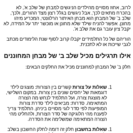
לרוב, אחוז מסויים מהילדים הניגשים למבחן של שלב א', לא
בהכרח מתאים לכך, אבל ניגשים בגלל רצון מצד ההורים, ולכך,
שלב ב' של המבחן הוא מבחן האיתור הרלוונטי, המכריע מיהו
מחונן. אפשר להניח שילד שלא מחונן או מוכשר יתר על המידה, לא
יקבל ציון עובר גם את שלב א'.
הוריהם של כל התלמידים יקבלו קרוב לסוף שנת הלימודים מכתב
לגבי שייכות או לא לתכנית.
אילו תרגילים מכיל שלב ב' של מבחן המחוננים
חלק ב' של המבחן למחוננים מכיל את החלקים הבאים:
שאלות על צורות
קשרים בין הצורות: מוצגים לילד
דוגמאות של יחסים שונים בין צורות. במקום השלישי,
לא מוצגת צורה, ועל התלמיד לנחש מה הצורה
המתאימה. סדרות: מביאים לילד סדרת צורות
המופיעות לפי סדר לוגי מסויים ביניהן. התלמיד צריך
לפענח מהי הלוגיקה של סדר הצורות, ולהחליט מהי
הצורה המתאימה שמשלימה את הסדרה.
שאלות בחשבון
חלק זה דומה לחלק החשבון בשלב