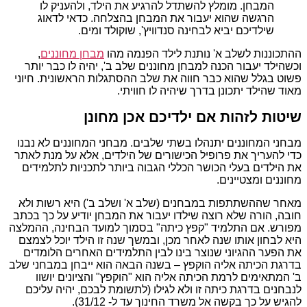
המבחן. מומלץ להשתדל להרגיע את הילד, ולהעניק לו
הרגשה שהוא יעבור את המבחן בהצלחה. כדאי לדאוג
שילדיכם יביא לבחינה סנדוויץ', שוקולד ומים.
ההתכוננות לשלב א' נותנת לילד הפנמה מהו
מבחן מחוננים
,
וכשהילד יעבור הכנה למבחן מחוננים שלב ב', יהיה לו כבר יותר
פשוט בגלל שהוא כבר חווה את שלב ההסתגלות הראשונית. חיוני
מאוד שהילד יתכונן בדרך שיהיה לו חוויתי.
שיטות לזהות אם ילדיכם אכן מחונן
מבחני המחוננים יתנהלו בשתי שלבים. מבחני המחוננים לא נבנו
כדי להעריך את פרופיל הכישורים של הילדים, אלא על מנת לאתר
את הילדים בעלי הכושר הכללי הגבוה ביותר לתכניות לתלמידים
מחוננים ומצטיינים.
מאחר שההשתתפות במבחנים (שלב א' ושלב ב') היא רשות ולא
חובה, הורה שלא רוצה שילדו יעבור את המבחן יודיע על כך בכתב
מפורש. אם התלמיד "קפץ כיתה" בסמוך למועד הבחינה, ההמלצה
היא לבחון אותו שנה לאחר מכן, ובמשך שנה זו הילד יוכל לצמצם
את הפער ההגיוני שנוצר בינו לבין התלמידים האחרים הלומדים
בדרגת הכיתה אליה הוקפץ – בשנה הבאה הוא ייבחן במבחני שלב
ב' המתאימים לרמת הכיתה אליה הוא "הוקפץ" והציונים יושוו
לנבחנים בדרגת כיתה זו ולא לגילו (לתשומת לבכם, יהיה עליכם
להגיש על כך בקשה אל משרד החינוך עד ל- 31/12).