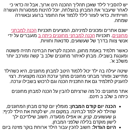
יש להסביר לילד שאכן תהליך ההכנה הינו ארוך, אבל זה כדאי כי
לאחר שיעבור את המבחן בהצלחה, יוכל להינות ממסגרות העשרה
חווייתיות. כדאי לעזור לילד ללמוד את החומר ברוגע ובאווירה
שמחה.
ישנם אתרים ומכונים למיניהם, המציעים תוכניות
הכנה למבחני
מחוננים
. תוכניות
הכנה למבחני מחוננים כיתה ב
מועברים על ידי
אנשי צוות בדרך של שעשועים, סדנאות וחוויות.
כאשר תלמיד באמת מחונן, ההכנה לקראת הבחינה תהיה פשוטה
ומענגת בשבילו. מבחן לאיתור מחוננים שלב ב' קשה ומורכב יותר
משלב א'.
שיטה יעילה בה ילד יכול ללמוד היטב למבחן מחוננים, היא כשהילד
מתיישב ופותר מבחני מחוננים מתוך ערכת הכנה מקצועית. רצוי
להעניק לתלמיד גם את התכנית הכנה וגם לרכוש בשבילו ערכה.
אתר מחוננים: כל מה שרציתם להבין על הכנה למבחן מחוננים
כיתה ב שלב ב חינם.
הכנה יום קודם המבחן:
מומלץ יום קודם מבחן המחוננים,
שהילד לא ילמד לבחינה. במקום זה, יש לקחת את הילד לכיף:
גן שעשועים, קניון, או אפילו מסעדה. חשוב שילדיכם ילך
לישון מוקדם בלילה שלפני המבחן.
היום הגדול:
חשוב להכין עבור הילד ארוחת בוקר מזינה ביום