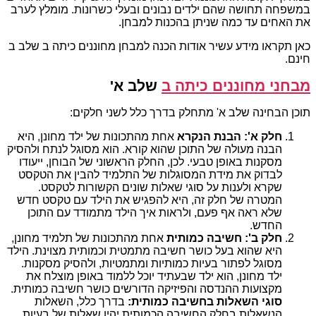
במשפחה תחושה שהם ילדים נבונים ובעלי כשרונות. מומלץ לערב
את האחים עד כמה שניתן בהכנות למבחן.
כאן תקראו מידע עשיר אודות הכנה למבחן מחוננים כיתה ב שלב ב
חינם.
מבחני מחוננים כיתה ב
שלב א'
תוכן הבחינה שלב א' מתחלק בדרך כלל לשני חלקים:
חלק א': הבנת הנקרא
אחת מהתכונות של ילד מחונן, היא
הבנה מעולה של התוכן שהוא קורא. הוא מסוגל לנתח ולהסיק
מסקנות באופן טבעי. לכן, החלק הראשוני של הבוחן, ייעודו
לבדוק את מידת המסוגלות של התלמיד להבין את הטקסט
שקרא ולענות על סוגי שאלות שונים הקשורות לטקסט.
המטרה של חלק זה, היא להפגיש את הילד עם טקסט חדש
שלא ראה אף פעם, ולראות איך הילד מתמודד עם התוכן
החדש.
חלק ב': חשיבה כמותית
אחת מהתכונות של תלמיד מחונן,
היא שהוא בעל כושר חשיבה מתמטית וכמותית מצוינת. הילד
מסוגל לפתור בעיות כמותיות ומתמטיות, ולהסיק מסקנות.
ילד מחונן, הוא ילד שבעתיד יוכל ללמוד באופן מוצלח את
מקצועות ההנדסה והפיזיקה הדורשים כושר חשיבה כמותית.
סוגי השאלות בחשיבה כמותית:
בדרך כלל, השאלות
הנשאלות בחלק החשיבה הכמותית יהיו שאלות של בעיות