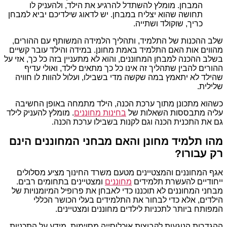
המבחן. מומלץ להשתדל להרגיע את הילד, ולהעניק לו
תחושה שהוא יצליח במבחן. יש לדאוג שילדיכם יביא למבחן
כריך, שוקולד ושתייה.
שלב ההכנות של התלמיד, ותהליך הלמידה המשותף עם ההורים,
מהווים אות האם התלמיד באמת מחונן. במידה והילד עובר קשיים
בשלב ההכנה למבחן המחוננים, והוא לא מתעניין בזה כל כך, אזי על
ההורים להבין שתהליך זה אינו כל כך מתאים לילד, ואולי עדיף
שהילד לא יתאמץ במה שקשה מדי בשבילו, ועלול להוות לו חוויה
שלילית.
כשהוא מתכונן מתוך ערכת הכנה, הילד מתמחה באופן החשיבה
עליה מתבססות השאלות של
בחינות מחוננים
. מומלץ להעניק לילד
גם את התכנית הכנה וגם לקנות בשבילו ערכת הכנה.
מהו תלמיד מחונן והאם מבחני המחוננים הינם
רק עבורו?
אגף המחוננים והמצטיינים מטעם משרד החינוך מציע מסלולים
ייחודיים להעשרת תלמידים
מחוננים
ומצטיינים בתחומים רבים.
מבחני המחוננים לא תוכננו כדי לאבחן את פרופיל המיומנויות של
הילדים, אלא כדי לבחור את התלמידים בעלי הכושר הכללי
המפותח ביותר לתכניות לילדים מחוננים ומצטיינים.
ההגדרות הנוגעות לקבוצות אוכלוסייה מסוימות, מידע על התכניות