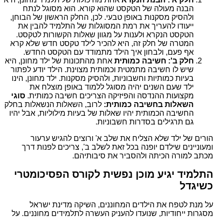
הבנה מעולה של הטקסט שהוא קורא. הוא מסוגל לנתח
ולהסיק מסקנות באופן טבעי. לכן, החלק הראשון של הבוחן,
ייעודו להעריך את רמת המסוגלות של התלמיד להבין את
הטקסט הנקרא ולענות על מגוון שאלות הקשורות לטקסט.
המטרה של חלק זה, היא להכיר לילד טקסט חדש שלא קרא
אף פעם, ולבחון איך הילד מתמודד עם הטקסט החדש.
חלק ב': חשיבה כמותית
אחת מהתכונות של ילד מחונן, היא
שיש לו חשיבה מתמטית וכמותית מצוינת. הילד יודע לפתור
בעיות כמותיות וחשבוניות, ולהסיק מסקנות. ילד מחונן, הינו
ילד שעם השנים יהיה מסוגל ללמוד באופן מוצלח את
מקצועות ההנדסה והפיזיקה הצריכים חשיבה כמותית.
סוגי
השאלות בחשיבה כמותית:
לרוב, השאלות הנשאלות בחלק
החשיבה הכמותית יהיו שאלות של בעיות מילוליות, אבל יהיו
גם תרגילים בסדרות חשבוניות.
הורים של ילד שלא הצליח את שלב א' ורוצים להגיש ערעור
ומעוניינים שילדם יופנה בכל זאת לשלב ב', צריכים לפנות דרך
מכתב למורה הכיתה ולהסביר את סיבותיהם.
התלמיד יגיע מוכן נפשית לקורס הפסיכומטרי
כשיגדל
על מנת לטפח את הילדים המחוננים, השיקה מדינת ישראל
מסגרות ייחודיות, שנועדו להעניק העשרה לתלמידים מחוננים. על