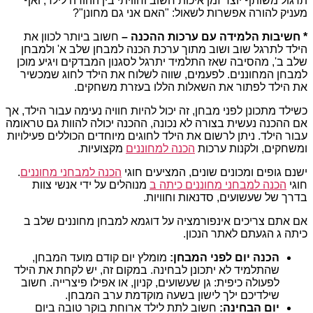
תרגול משותף יוצר זמן איכות חשוב וחוויתי בין ההורה לילד, ואף
מעניק להורה אפשרות לשאול: "האם אני גם מחונן"?
* חשיבות הלמידה עם ערכות ההכנה –
חשוב ביותר לכוון את
הילד לתרגל שוב ושוב מתוך ערכת הכנה למבחן שלב א' ולמבחן
שלב ב', מהסיבה שאז התלמיד יתרגל לסגנון המבדקים ויגיע מוכן
למבחן המחוננים. לפעמים, שווה לשלוח את הילד לחוג שמכשיר
את הילד לפתור את השאלות הללו בעזרת משחקים.
כשילד מתכונן לפני מבחן, זה יכול להיות חוויה נעימה עבור הילד, אך
אם ההכנה נעשית בצורה לא נכונה, ההכנה יכולה להוות גם טראומה
עבור הילד. ניתן לרשום את הילד לחוגים מיוחדים הכוללים פעילויות
ומשחקים, ולקנות ערכות
הכנה למחוננים
מקצועיות.
ישנם גופים ומכונים שונים, המציעים חוגי
הכנה למבחני מחוננים
.
חוגי
הכנה למבחני מחוננים כיתה ב
מנוהלים על ידי אנשי צוות
בדרך של שעשועים, סדנאות וחוויות.
אם אתם צריכים אינפורמציה על דוגמא למבחן מחוננים שלב ב
כיתה ג הגעתם לאתר הנכון.
הכנה יום לפני המבחן:
מומלץ יום קודם מועד המבחן,
שהתלמיד לא יתכונן לבחינה. במקום זה, יש לקחת את הילד
לפעולה כיפית: גן שעשועים, קניון, או אפילו פיצרייה. חשוב
שילדיכם ילך לישון בשעה מוקדמת ערב המבחן.
יום הבחינה:
חשוב לתת לילד ארוחת בוקר טובה ביום