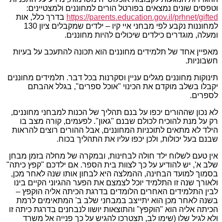
וטפסים שונים נמצאים בפורטל הורים למחוננים ולמצטיינים:
https://parents.education.gov.il/prhnet/gifted
בדרך כלל, אות
למחוננות נקבע לפי מבחני איי קיו – ילדים שמקבלים ציון 130
ומעלה, מוגדרים כילדים שיכולים להיות מחוננים.
מאפיין אחד של תלמידים מחוננים הוא תכונה להתעכב על בעיות
חשבוניות.
תינוקות מחוננים מגלים עניין וסקרנות בכל דבר. תלמידים מחוננים
יקבלו בשלב מוקדם את הכינוי "אוכל ספרים", בגלל אהבתם
לספרים.
לא נכון שההורים יכפו על בנם תהליך של הכנות למבחני מחוננים,
רק על מנת להוכיח לכולם שבנם "גאון". לפעמים, קורה מצב בו
הילד לא מתאים לתוכניות המחוננים, אבל ההורים רוצים להראות
שבנם בעל יכולות, ולכן יכפו עליו את התהליך בכוח.
אין טעם לשלוח ילד חולה לבחינות, ובמקרה של מחלה בזמן מבחן
שלב א', יש להודיע על כך לצוות בית הספר. אם ילדכם "קפץ כיתה"
בסמוך למועד הבחינה, ההמלצה היא לבחון אותו שנה לאחר מכן,
ולאורך שנה זו התלמיד יוכל לצמצם את הפער ההגיוני הקיים בינו
לבין התלמידים האחרים הלומדים בדרגת הכיתה אליה הוקפץ –
בשנה לאחר מכן הוא יתייצב במבחני שלב ב' המתאימים לרמת
הכיתה אליה הוא "הוקפץ" והתוצאות יושוו לנבחנים בדרגת כיתה זו
ולא לגיל שלו (שימו לב, תצטרכו להגיש על כך פנייה אל משרד