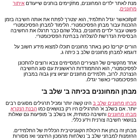
מנת לאתר ילדים המחוננים, מתקיימים בוחנים שייעודם
איתור
מחוננים
.
#p#כאשר יגדל התלמיד, הוא יצטרך לפתח את אותה חשיבה בזמן
ההכנות עבור מבחן הפסיכומטרי. הלימוד למבחן הפסיכומטרי
פשוט עבור ילדים מחוננים, בגלל שהם כבר תרגלו את החשיבה
הבסיסית הנדרשת להצלחה בבחינת הפסיכומטרי.
הורים יקרים! כאן באתר מחוננים תוכלו למצוא מידע חשוב על
דוגמא למבחן מחוננים שלב ב כיתה ג.
אחד מהקשיים של הצעירים המסיימים צבא ורוצים להתכונן
לפסיכומטרי, הוא ההתמודדות הראשונית עם סוג החשיבה
הנצרכת. לרוב, תלמידים מחוננים יוציאו ציון גבוה במבחן
הפסיכומטרי כאשר יגדלו.
מבחן המחוננים בכיתה ב' שלב ב'
מבחן מחוננים שלב ב
הינו קשה יותר ומכיל תרגילים מסוגים רבים
יותר. אם בשלב א' התרגילים היו רק בנושאים כמו
הבנת הנקרא
מבחן מחוננים
וחשיבה כמותית, אז בשלב ב' מופיעות גם שאלות
בנושאי חשיבה צורנית וידע כללי.
מבחן זה בוחן את היכולת הקוגניטיבית הכללית של התלמידים.
ההזמנות למבחני שלב ב' נשלחות מהמכון החיצוני ואז מסורות