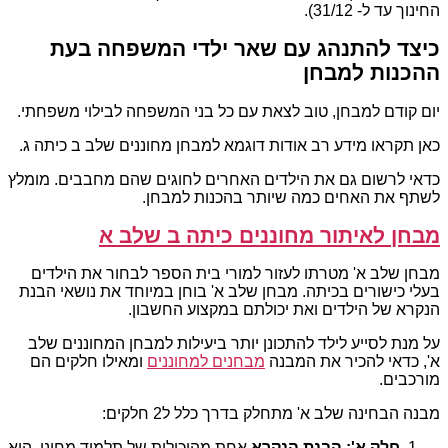
החינוך עד ל- 31/12).
כיצד להתנהג עם שאר ילדי המשפחה בעת
ההכנות למבחן
יום קודם למבחן, טוב לצאת עם כל בני המשפחה לבילוי משפחתי.
כאן תקראו מידע רב אודות דוגמא למבחן מחוננים שלב ב כיתה ג.
כדאי לרשום גם את הילדים האחרים לחוגים שהם מחבבים. מומלץ
לשתף את האחים כמה שיותר בהכנות למבחן.
מבחן לאיתור מחוננים כיתה ב שלב א
מבחן שלב א' מטרתו לעזור למורי בית הספר לבחור את הילדים
בעלי כישורים בכיתה. מבחן שלב א' בוחן במיוחד את נושאי הבנת
הנקרא של הילדים ואת יכולתם במקצוע החשבון.
על מנת לסייע לילד להתכונן יותר ביעילות למבחן המחוננים שלב
א', כדאי להכיר את המבנה
מבחנים למחוננים
ומאילו חלקים הם
מורכבים.
מבנה הבחינה שלב א' מתחלק בדרך כלל ל2 חלקים:
חלק א': הבנת הנקרא
אחת מהיכולות של תלמיד מחונן, היא